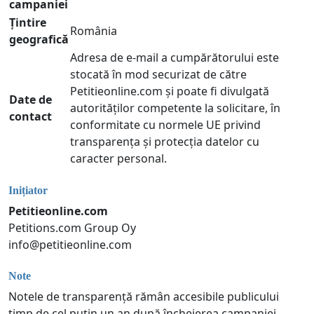
campaniei
Țintire
România
geografică
Adresa de e-mail a cumpărătorului este
stocată în mod securizat de către
Petitieonline.com și poate fi divulgată
Date de
autorităților competente la solicitare, în
contact
conformitate cu normele UE privind
transparența și protecția datelor cu
caracter personal.
Inițiator
Petitieonline.com
Petitions.com Group Oy
info@petitieonline.com
Note
Notele de transparență rămân accesibile publicului
timp de cel puțin un an după încheierea campaniei.