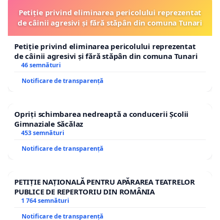
Petiție privind eliminarea pericolului reprezentat
de câinii agresivi și fără stăpân din comuna Tunari
Petiție privind eliminarea pericolului reprezentat
de câinii agresivi și fără stăpân din comuna Tunari
46 semnături
Notificare de transparență
Opriți schimbarea nedreaptă a conducerii Școlii
Gimnaziale Săcălaz
453 semnături
Notificare de transparență
PETIȚIE NAȚIONALĂ PENTRU APĂRAREA TEATRELOR
PUBLICE DE REPERTORIU DIN ROMÂNIA
1 764 semnături
Notificare de transparență