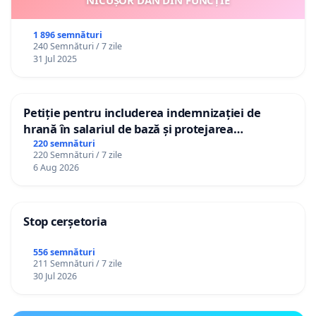
NICUȘOR DAN DIN FUNCȚIE
1 896 semnături
240 Semnături / 7 zile
31 Jul 2025
Petiție pentru includerea indemnizației de
hrană în salariul de bază și protejarea
gradațiilor de vechime pentru asistenții
220 semnături
220 Semnături / 7 zile
personali
6 Aug 2026
Stop cerșetoria
556 semnături
211 Semnături / 7 zile
30 Jul 2026