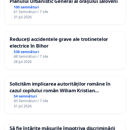
Planului Urbanistic General al orașului Ialoveni
100 semnături
61 Semnături / 7 zile
31 Jul 2026
Reduceți accidentele grave ale trotinetelor
electrice în Bihor
538 semnături
48 Semnături / 7 zile
28 Jul 2026
Solicităm implicarea autorităților române în
cazul copilului român Wiliam Kristian
Gheorghe, aflat în plasament în Danemarca de
54 semnături
45 Semnături / 7 zile
12 ani
31 Jul 2026
Să fie întărite măsurile împotriva discriminării