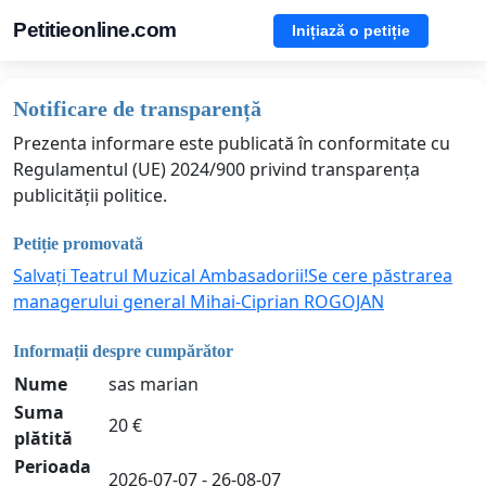
Petitieonline.com
Inițiază o petiție
Notificare de transparență
Prezenta informare este publicată în conformitate cu
Regulamentul (UE) 2024/900 privind transparența
publicității politice.
Petiție promovată
Salvați Teatrul Muzical Ambasadorii!Se cere păstrarea
managerului general Mihai-Ciprian ROGOJAN
Informații despre cumpărător
Nume
sas marian
Suma
20 €
plătită
Perioada
2026-07-07 - 26-08-07