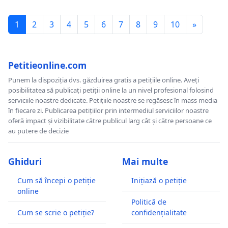
1
2
3
4
5
6
7
8
9
10
»
Petitieonline.com
Punem la dispoziția dvs. găzduirea gratis a petițiile online. Aveți
posibilitatea să publicați petiții online la un nivel profesional folosind
serviciile noastre dedicate. Petițiile noastre se regăsesc în mass media
în fiecare zi. Publicarea petițiilor prin intermediul serviciilor noastre
oferă impact și vizibilitate către publicul larg cât și către persoane ce
au putere de decizie
Ghiduri
Mai multe
Cum să începi o petiție
Inițiază o petiție
online
Politică de
Cum se scrie o petiție?
confidențialitate