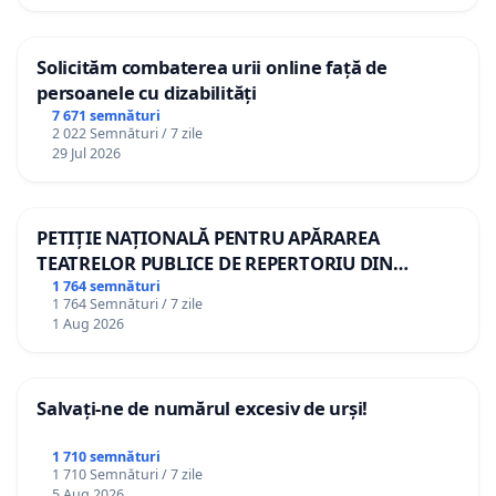
Solicităm combaterea urii online față de
persoanele cu dizabilități
7 671 semnături
2 022 Semnături / 7 zile
29 Jul 2026
PETIȚIE NAȚIONALĂ PENTRU APĂRAREA
TEATRELOR PUBLICE DE REPERTORIU DIN
ROMÂNIA
1 764 semnături
1 764 Semnături / 7 zile
1 Aug 2026
Salvați-ne de numărul excesiv de urși!
1 710 semnături
1 710 Semnături / 7 zile
5 Aug 2026