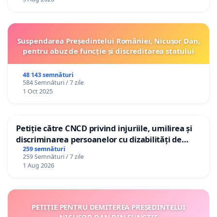
Suspendarea Președintelui României, Nicușor Dan,
pentru abuz de funcție și discreditarea statului
48 143 semnături
584 Semnături / 7 zile
1 Oct 2025
Petiție către CNCD privind injuriile, umilirea și
discriminarea persoanelor cu dizabilități de
către utilizatorul TikTok „Gorici”
259 semnături
259 Semnături / 7 zile
1 Aug 2026
PETIȚIE PENTRU DEMITEREA PREȘEDINTELUI