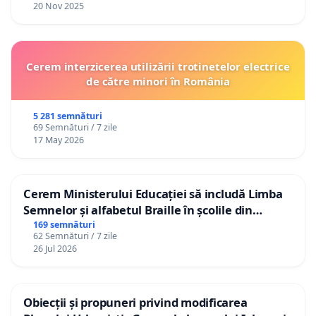
20 Nov 2025
Cerem interzicerea utilizării trotinetelor electrice
de către minori în România
5 281 semnături
69 Semnături / 7 zile
17 May 2026
Cerem Ministerului Educației să includă Limba
Semnelor și alfabetul Braille în școlile din
Republica Moldova!
169 semnături
62 Semnături / 7 zile
26 Jul 2026
Obiecții și propuneri privind modificarea