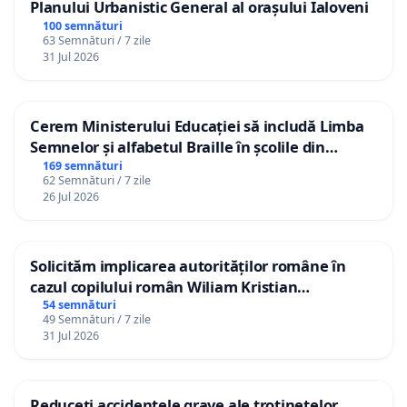
Planului Urbanistic General al orașului Ialoveni
100 semnături
63 Semnături / 7 zile
31 Jul 2026
Cerem Ministerului Educației să includă Limba
Semnelor și alfabetul Braille în școlile din
Republica Moldova!
169 semnături
62 Semnături / 7 zile
26 Jul 2026
Solicităm implicarea autorităților române în
cazul copilului român Wiliam Kristian
Gheorghe, aflat în plasament în Danemarca de
54 semnături
49 Semnături / 7 zile
12 ani
31 Jul 2026
Reduceți accidentele grave ale trotinetelor