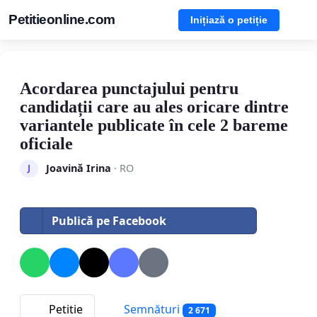
Petitieonline.com
Inițiază o petiție
Acordarea punctajului pentru
candidații care au ales oricare dintre
variantele publicate în cele 2 bareme
oficiale
Joavină Irina
· RO
J
Publică pe Facebook
Petitie
Semnături
2 671