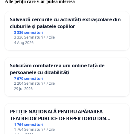
Alte petiții care v-ar putea interesa
Salvează cercurile cu activități extrașcolare din
cluburile și palatele copiilor
3 336 semnături
3 336 Semnături / 7 zile
4 Aug 2026
Solicităm combaterea urii online față de
persoanele cu dizabilități
7 670 semnături
2 204 Semnături / 7 zile
29 Jul 2026
PETIȚIE NAȚIONALĂ PENTRU APĂRAREA
TEATRELOR PUBLICE DE REPERTORIU DIN
ROMÂNIA
1 764 semnături
1 764 Semnături / 7 zile