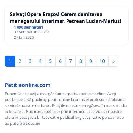
Salvați Opera Brașov! Cerem demiterea
managerului interimar, Petrean Lucian-Marius!
1 890 semnături
33 Semnături / 7 zile
27 Jun 2026
1
2
3
4
5
6
7
8
9
10
»
Petitieonline.com
Punem la dispoziția dvs. găzduirea gratis a petițiile online. Aveți
posibilitatea să publicați petiții online la un nivel profesional folosind
serviciile noastre dedicate. Petițiile noastre se regăsesc în mass media
în fiecare zi. Publicarea petițiilor prin intermediul serviciilor noastre
oferă impact și vizibilitate către publicul larg cât și către persoane ce
au putere de decizie