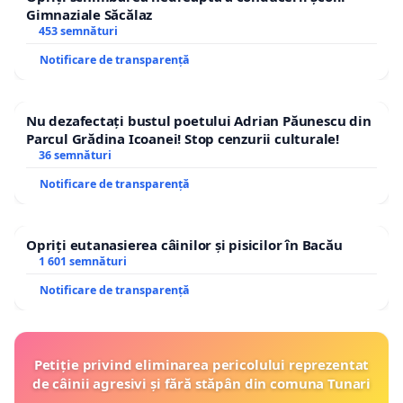
Gimnaziale Săcălaz
453 semnături
Notificare de transparență
Nu dezafectați bustul poetului Adrian Păunescu din
Parcul Grădina Icoanei! Stop cenzurii culturale!
36 semnături
Notificare de transparență
Opriți eutanasierea câinilor și pisicilor în Bacău
1 601 semnături
Notificare de transparență
Petiție privind eliminarea pericolului reprezentat
de câinii agresivi și fără stăpân din comuna Tunari