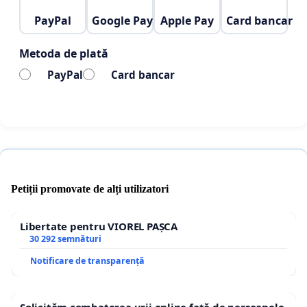
PayPal
Google Pay
Apple Pay
Card bancar
Metoda de plată
PayPal
Card bancar
Petiții promovate de alți utilizatori
Libertate pentru VIOREL PAȘCA
30 292 semnături
Notificare de transparență
Solicităm combaterea urii online față de persoanele