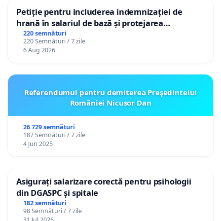
Petiție pentru includerea indemnizației de
hrană în salariul de bază și protejarea
gradațiilor de vechime pentru asistenții
220 semnături
220 Semnături / 7 zile
personali
6 Aug 2026
Referendumul pentru demiterea Preşedintelui
României Nicusor Dan
26 729 semnături
187 Semnături / 7 zile
4 Jun 2025
Asigurați salarizare corectă pentru psihologii
din DGASPC și spitale
182 semnături
98 Semnături / 7 zile
31 Jul 2026