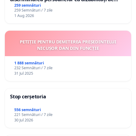
către utilizatorul TikTok „Gorici”
259 semnături
259 Semnături / 7 zile
1 Aug 2026
PETIȚIE PENTRU DEMITEREA PREȘEDINTELUI
NICUȘOR DAN DIN FUNCȚIE
1 888 semnături
232 Semnături / 7 zile
31 Jul 2025
Stop cerșetoria
556 semnături
221 Semnături / 7 zile
30 Jul 2026