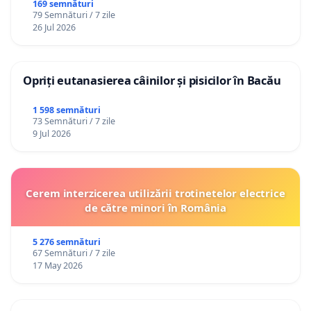
Republica Moldova!
169 semnături
79 Semnături / 7 zile
26 Jul 2026
Opriți eutanasierea câinilor și pisicilor în Bacău
1 598 semnături
73 Semnături / 7 zile
9 Jul 2026
Cerem interzicerea utilizării trotinetelor electrice
de către minori în România
5 276 semnături
67 Semnături / 7 zile
17 May 2026