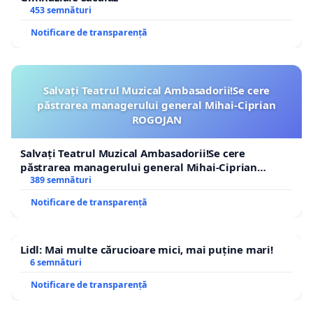
453 semnături
Notificare de transparență
Salvați Teatrul Muzical Ambasadorii!Se cere
păstrarea managerului general Mihai-Ciprian
ROGOJAN
Salvați Teatrul Muzical Ambasadorii!Se cere
păstrarea managerului general Mihai-Ciprian
ROGOJAN
389 semnături
Notificare de transparență
Lidl: Mai multe cărucioare mici, mai puține mari!
6 semnături
Notificare de transparență