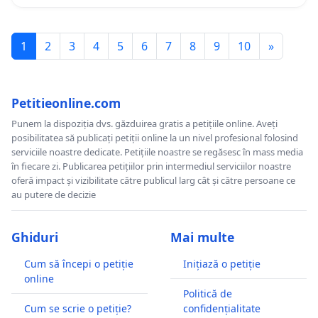
1
2
3
4
5
6
7
8
9
10
»
Petitieonline.com
Punem la dispoziția dvs. găzduirea gratis a petițiile online. Aveți
posibilitatea să publicați petiții online la un nivel profesional folosind
serviciile noastre dedicate. Petițiile noastre se regăsesc în mass media
în fiecare zi. Publicarea petițiilor prin intermediul serviciilor noastre
oferă impact și vizibilitate către publicul larg cât și către persoane ce
au putere de decizie
Ghiduri
Mai multe
Cum să începi o petiție
Inițiază o petiție
online
Politică de
Cum se scrie o petiție?
confidențialitate