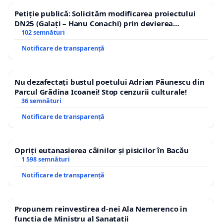
Petiție publică: Solicităm modificarea proiectului
DN25 (Galați – Hanu Conachi) prin devierea
traseului în afara localităților!
102 semnături
Notificare de transparență
Nu dezafectați bustul poetului Adrian Păunescu din
Parcul Grădina Icoanei! Stop cenzurii culturale!
36 semnături
Notificare de transparență
Opriți eutanasierea câinilor și pisicilor în Bacău
1 598 semnături
Notificare de transparență
Propunem reinvestirea d-nei Ala Nemerenco in
functia de Ministru al Sanatatii