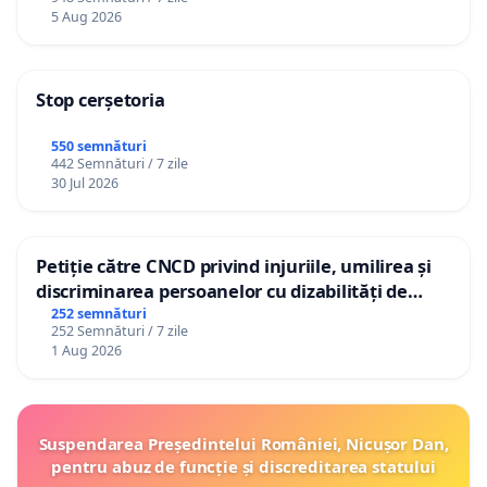
5 Aug 2026
Stop cerșetoria
550 semnături
442 Semnături / 7 zile
30 Jul 2026
Petiție către CNCD privind injuriile, umilirea și
discriminarea persoanelor cu dizabilități de
către utilizatorul TikTok „Gorici”
252 semnături
252 Semnături / 7 zile
1 Aug 2026
Suspendarea Președintelui României, Nicușor Dan,
pentru abuz de funcție și discreditarea statului