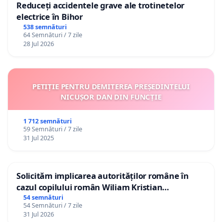
Reduceți accidentele grave ale trotinetelor
electrice în Bihor
538 semnături
64 Semnături / 7 zile
28 Jul 2026
PETIȚIE PENTRU DEMITEREA PREȘEDINTELUI
NICUȘOR DAN DIN FUNCȚIE
1 712 semnături
59 Semnături / 7 zile
31 Jul 2025
Solicităm implicarea autorităților române în
cazul copilului român Wiliam Kristian
Gheorghe, aflat în plasament în Danemarca de
54 semnături
54 Semnături / 7 zile
12 ani
31 Jul 2026