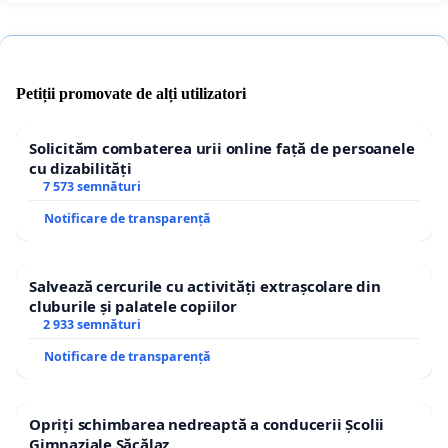
Petiții promovate de alți utilizatori
Solicităm combaterea urii online față de persoanele
cu dizabilități
7 573 semnături
Notificare de transparență
Salvează cercurile cu activități extrașcolare din
cluburile și palatele copiilor
2 933 semnături
Notificare de transparență
Opriți schimbarea nedreaptă a conducerii Școlii
Gimnaziale Săcălaz