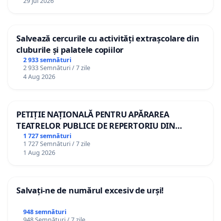
29 Jul 2026
Salvează cercurile cu activități extrașcolare din
cluburile și palatele copiilor
2 933 semnături
2 933 Semnături / 7 zile
4 Aug 2026
PETIȚIE NAȚIONALĂ PENTRU APĂRAREA
TEATRELOR PUBLICE DE REPERTORIU DIN
ROMÂNIA
1 727 semnături
1 727 Semnături / 7 zile
1 Aug 2026
Salvați-ne de numărul excesiv de urși!
948 semnături
948 Semnături / 7 zile