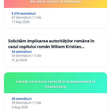
de către minori în România
5 274 semnături
67 Semnături / 7 zile
17 May 2026
Solicităm implicarea autorităților române în
cazul copilului român Wiliam Kristian
Gheorghe, aflat în plasament în Danemarca de
54 semnături
54 Semnături / 7 zile
12 ani
31 Jul 2026
Cerem corectare corectă și transparentă la
titularizare
39 semnături
39 Semnături / 7 zile
4 Aug 2026