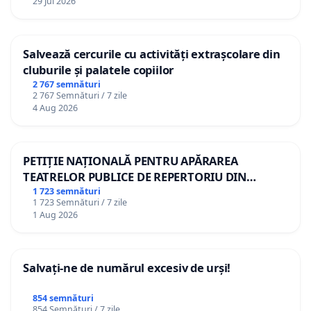
29 Jul 2026
Salvează cercurile cu activități extrașcolare din
cluburile și palatele copiilor
2 767 semnături
2 767 Semnături / 7 zile
4 Aug 2026
PETIȚIE NAȚIONALĂ PENTRU APĂRAREA
TEATRELOR PUBLICE DE REPERTORIU DIN
ROMÂNIA
1 723 semnături
1 723 Semnături / 7 zile
1 Aug 2026
Salvați-ne de numărul excesiv de urși!
854 semnături
854 Semnături / 7 zile