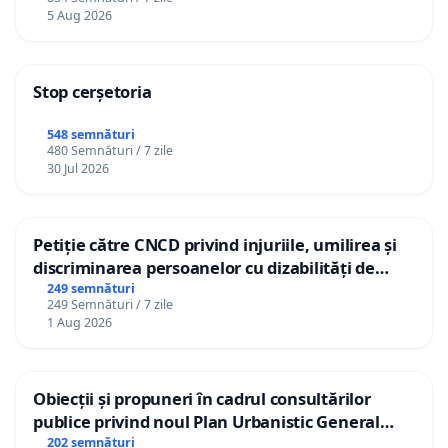
5 Aug 2026
Stop cerșetoria
548 semnături
480 Semnături / 7 zile
30 Jul 2026
Petiție către CNCD privind injuriile, umilirea și
discriminarea persoanelor cu dizabilități de
către utilizatorul TikTok „Gorici”
249 semnături
249 Semnături / 7 zile
1 Aug 2026
Obiecții și propuneri în cadrul consultărilor
publice privind noul Plan Urbanistic General
(PUG) Ialoveni
202 semnături