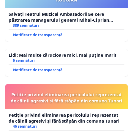
Salvați Teatrul Muzical Ambasadorii!Se cere
păstrarea managerului general Mihai-Ciprian
ROGOJAN
389 semnături
Notificare de transparență
Lidl: Mai multe cărucioare mici, mai puține mari!
6 semnături
Notificare de transparență
Petiție privind eliminarea pericolului reprezentat
de câinii agresivi și fără stăpân din comuna Tunari
Petiție privind eliminarea pericolului reprezentat
de câinii agresivi și fără stăpân din comuna Tunari
46 semnături