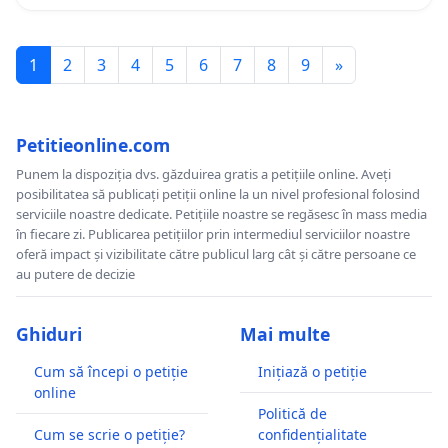
1
2
3
4
5
6
7
8
9
»
Petitieonline.com
Punem la dispoziția dvs. găzduirea gratis a petițiile online. Aveți
posibilitatea să publicați petiții online la un nivel profesional folosind
serviciile noastre dedicate. Petițiile noastre se regăsesc în mass media
în fiecare zi. Publicarea petițiilor prin intermediul serviciilor noastre
oferă impact și vizibilitate către publicul larg cât și către persoane ce
au putere de decizie
Ghiduri
Mai multe
Cum să începi o petiție
Inițiază o petiție
online
Politică de
Cum se scrie o petiție?
confidențialitate