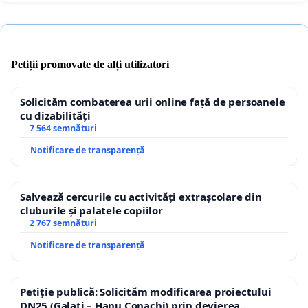
Petiții promovate de alți utilizatori
Solicităm combaterea urii online față de persoanele
cu dizabilități
7 564 semnături
Notificare de transparență
Salvează cercurile cu activități extrașcolare din
cluburile și palatele copiilor
2 767 semnături
Notificare de transparență
Petiție publică: Solicităm modificarea proiectului
DN25 (Galați – Hanu Conachi) prin devierea