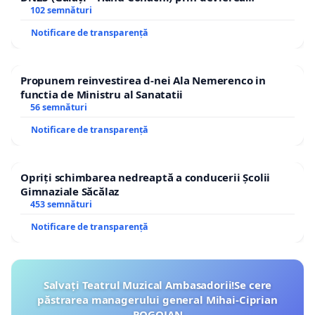
traseului în afara localităților!
102 semnături
Notificare de transparență
Propunem reinvestirea d-nei Ala Nemerenco in
functia de Ministru al Sanatatii
56 semnături
Notificare de transparență
Opriți schimbarea nedreaptă a conducerii Școlii
Gimnaziale Săcălaz
453 semnături
Notificare de transparență
Salvați Teatrul Muzical Ambasadorii!Se cere
păstrarea managerului general Mihai-Ciprian
ROGOJAN