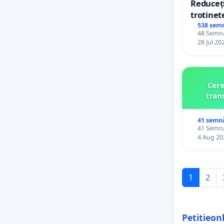
Reduceți
trotinet
538 sem
48 Semnăt
28 Jul 20
Cere
tran
41 semn
41 Semnăt
4 Aug 20
1
2
Petitieon