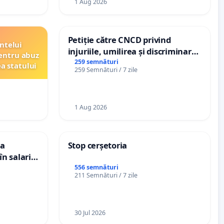
1 Aug 2026
Petiție către CNCD privind
ntelui
injuriile, umilirea și discriminarea
entru abuz
persoanelor cu dizabilități de
259 semnături
ea statului
259 Semnături / 7 zile
către utilizatorul TikTok „Gorici”
1 Aug 2026
ea
Stop cerșetoria
n salariul
adațiilor
556 semnături
211 Semnături / 7 zile
enții
30 Jul 2026