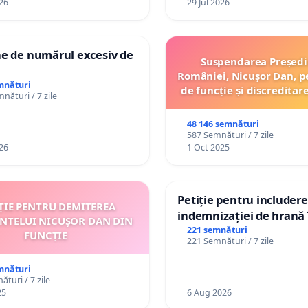
26
29 Jul 2026
ne de numărul excesiv de
Suspendarea Președi
României, Nicușor Dan, p
mnături
de funcție și discreditar
nături / 7 zile
48 146 semnături
587 Semnături / 7 zile
26
1 Oct 2025
Petiție pentru includer
ȚIE PENTRU DEMITEREA
indemnizației de hrană î
INTELUI NICUȘOR DAN DIN
de bază și protejarea gr
221 semnături
FUNCȚIE
221 Semnături / 7 zile
de vechime pentru asist
personali
mnături
turi / 7 zile
25
6 Aug 2026