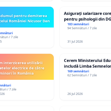
Asigurați salarizare cor
ndumul pentru demiterea
pentru psihologii din D
telui României Nicusor Dan
spitale
183 semnături
94 Semnături / 7 zile
emnături
turi / 7 zile
25
31 Jul 2026
Cerem Ministerului Educ
 interzicerea utilizării
includă Limba Semnelor
etelor electrice de către
alfabetul Braille în școli
169 semnături
minori în România
62 Semnături / 7 zile
Republica Moldova!
mnături
uri / 7 zile
026
26 Jul 2026