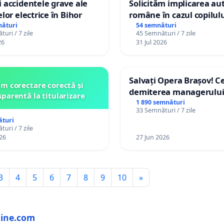
 accidentele grave ale
Solicităm implicarea aut
elor electrice în Bihor
române în cazul copilul
Wiliam Kristian Gheorgh
nături
54 semnături
uri / 7 zile
45 Semnături / 7 zile
în plasament în Danema
26
31 Jul 2026
ani
Salvați Opera Brașov! 
m corectare corectă și
demiterea managerulu
sparentă la titularizare
interimar, Petrean Luci
1 890 semnături
33 Semnături / 7 zile
Marius!
ături
uri / 7 zile
26
27 Jun 2026
3
4
5
6
7
8
9
10
»
line.com