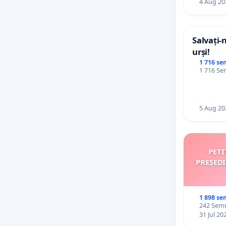
4 Aug 20
Salvați-
urși!
1 716 se
1 716 Sem
5 Aug 20
PETI
PREȘED
1 898 se
242 Semnă
31 Jul 20