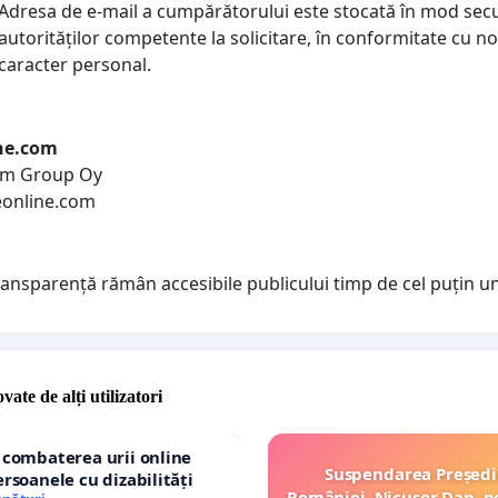
Adresa de e-mail a cumpărătorului este stocată în mod secur
autorităților competente la solicitare, în conformitate cu n
caracter personal.
ine.com
com Group Oy
eonline.com
ransparență rămân accesibile publicului timp de cel puțin u
vate de alți utilizatori
 combaterea urii online
Suspendarea Președi
ersoanele cu dizabilități
României, Nicușor Dan, p