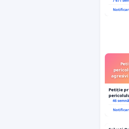
7 671 se
Notifica
Peti
pericol
agresivi
Petiție p
pericolul
agresivi 
46 semnă
Tunari
Notifica