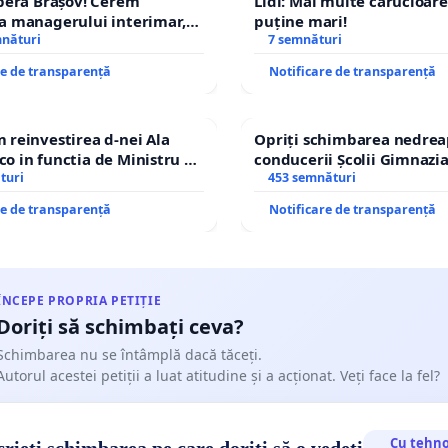
pera Brașov! Cerem
Lidl: Mai multe cărucioare
a managerului interimar,
puține mari!
ucian-Marius!
mnături
7 semnături
re de transparență
Notificare de transparență
reinvestirea d-nei Ala
Opriți schimbarea nedrea
 in functia de Ministru al
conducerii Școlii Gimnazia
turi
453 semnături
re de transparență
Notificare de transparență
ÎNCEPE PROPRIA PETIȚIE
Doriți să schimbați ceva?
Schimbarea nu se întâmplă dacă tăceți.
Autorul acestei petiții a luat atitudine și a acționat. Veți face la fel?
Cu tehno
rieți schimbarea pe care doriți să o vedeți