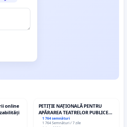
ii online
PETIȚIE NAȚIONALĂ PENTRU
zabilități
APĂRAREA TEATRELOR PUBLICE
DE REPERTORIU DIN ROMÂNIA
1 764 semnături
1 764 Semnături / 7 zile