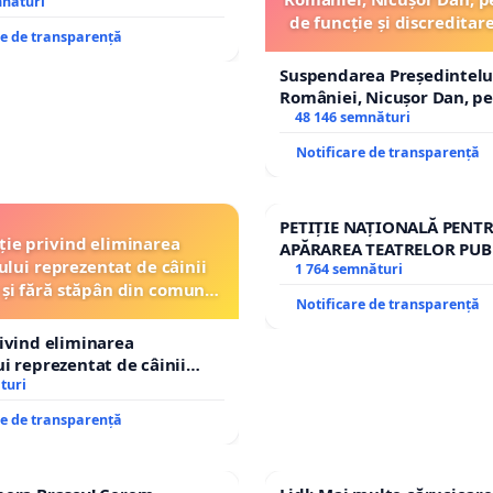
mnături
de funcție și discreditar
re de transparență
Suspendarea Președintelu
României, Nicușor Dan, p
de funcție și discreditarea
48 146 semnături
Notificare de transparență
PETIȚIE NAȚIONALĂ PENT
ție privind eliminarea
APĂRAREA TEATRELOR PUB
ului reprezentat de câinii
REPERTORIU DIN ROMÂNI
1 764 semnături
 și fără stăpân din comuna
Notificare de transparență
Tunari
rivind eliminarea
ui reprezentat de câinii
și fără stăpân din comuna
turi
re de transparență