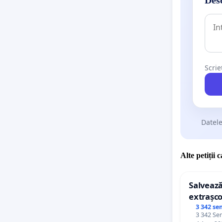
Scrie
Datele
Alte petiții 
Salvează
extrașco
palatele
3 342 se
3 342 Sem