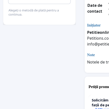
Date de
Alegeți o metodă de plată pentru a
contact
continua.
Inițiator
Petitieonl
Petitions.
info@petiti
Note
Notele de t
Petiții promo
Solicităm
față de p