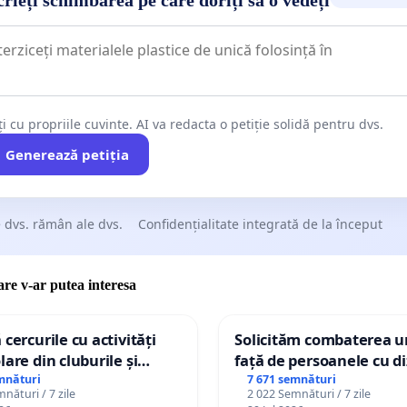
ți cu propriile cuvinte. AI va redacta o petiție solidă pentru dvs.
Generează petiția
 dvs. rămân ale dvs.
Confidențialitate integrată de la început
care v-ar putea interesa
 cercurile cu activități
Solicităm combaterea ur
lare din cluburile și
față de persoanele cu di
 copiilor
mnături
7 671 semnături
nături / 7 zile
2 022 Semnături / 7 zile