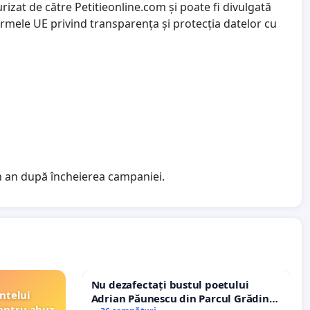
izat de către Petitieonline.com și poate fi divulgată
ormele UE privind transparența și protecția datelor cu
n an după încheierea campaniei.
Nu dezafectați bustul poetului
ntelui
Adrian Păunescu din Parcul Grădina
entru abuz