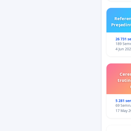
Refere
Preşedin
26 731 s
189 Semnă
4 Jun 20
Cerem
trotin
5 281 se
69 Semnăt
17 May 2