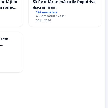
orităților
Să fie întărite măsurile împotriva
ui român
discriminării
e, aflat
126 semnături
43 Semnături / 7 zile
rca de 12
30 Jul 2026
Cerem
i
an-