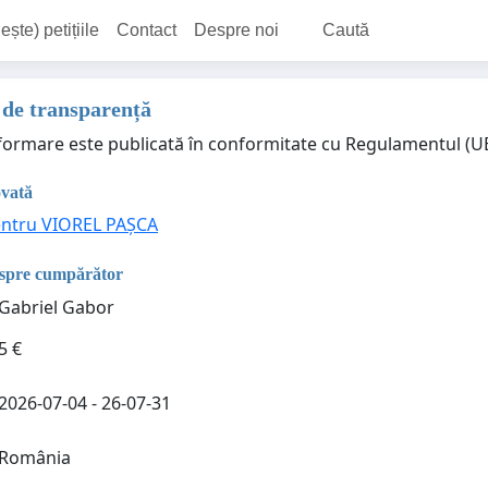
ește) petițiile
Contact
Despre noi
Caută
 de transparență
formare este publicată în conformitate cu Regulamentul (UE) 
ovată
entru VIOREL PAȘCA
espre cumpărător
Gabriel Gabor
5 €
2026-07-04 - 26-07-31
România