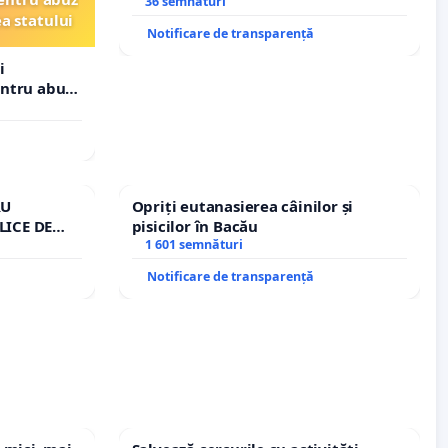
Icoanei! Stop cenzurii culturale!
36 semnături
ea statului
Notificare de transparență
i
entru abuz
 statului
RU
Opriți eutanasierea câinilor și
LICE DE
pisicilor în Bacău
A
1 601 semnături
Notificare de transparență