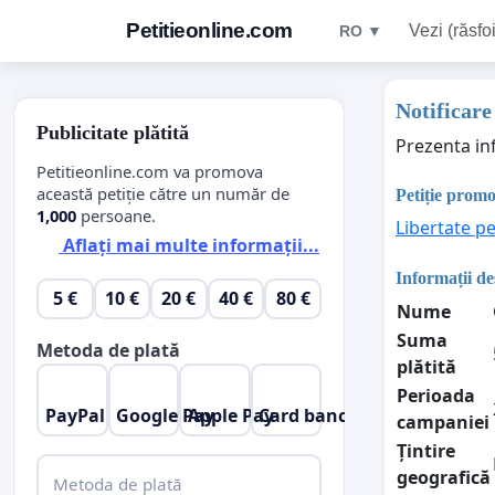
Petitieonline.com
Vezi (răsfoi
RO ▼
Notificare
Publicitate plătită
Prezenta in
Petitieonline.com va promova
această petiție către un număr de
Petiție prom
1,000
persoane.
Libertate p
Aflați mai multe informații...
Informații d
5 €
10 €
20 €
40 €
80 €
Nume
Suma
Metoda de plată
plătită
Perioada
PayPal
Google Pay
Apple Pay
Card bancar
campaniei
Țintire
geografică
Metoda de plată