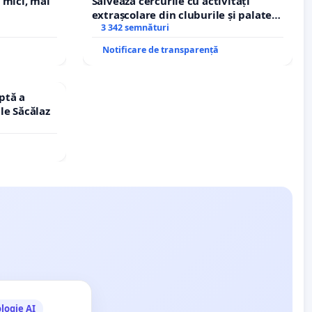
 mici, mai
Salvează cercurile cu activități
extrașcolare din cluburile și palatele
copiilor
3 342 semnături
Notificare de transparență
ptă a
le Săcălaz
logie AI