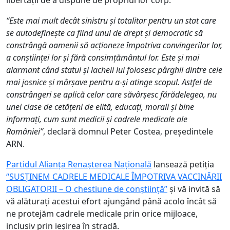
libertății de a dispune de propriul lor corp.
“Este mai mult decât sinistru și totalitar pentru un stat care
se autodefinește ca fiind unul de drept și democratic să
constrângă oamenii să acționeze împotriva convingerilor lor,
a conștiinței lor și fără consimțământul lor. Este și mai
alarmant când statul și lacheii lui folosesc pârghii dintre cele
mai josnice și mârșave pentru a-și atinge scopul. Astfel de
constrângeri se aplică celor care săvârșesc fărădelegea, nu
unei clase de cetățeni de elită, educați, morali și bine
informați, cum sunt medicii și cadrele medicale ale
României”
, declară domnul Peter Costea, președintele
ARN.
Partidul Alianța Renașterea Națională
lansează petiția
“SUSȚINEM CADRELE MEDICALE ÎMPOTRIVA VACCINĂRII
OBLIGATORII – O chestiune de conștiință”
și vă invită să
vă alăturați acestui efort ajungând până acolo încât să
ne protejăm cadrele medicale prin orice mijloace,
inclusiv prin ieșirea în stradă.