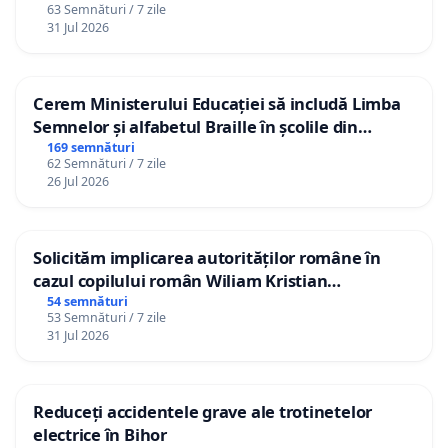
63 Semnături / 7 zile
31 Jul 2026
Cerem Ministerului Educației să includă Limba
Semnelor și alfabetul Braille în școlile din
Republica Moldova!
169 semnături
62 Semnături / 7 zile
26 Jul 2026
Solicităm implicarea autorităților române în
cazul copilului român Wiliam Kristian
Gheorghe, aflat în plasament în Danemarca de
54 semnături
53 Semnături / 7 zile
12 ani
31 Jul 2026
Reduceți accidentele grave ale trotinetelor
electrice în Bihor