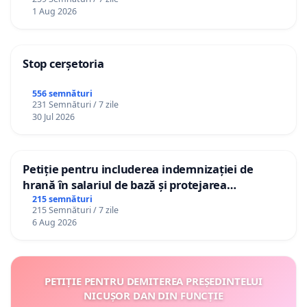
1 Aug 2026
Stop cerșetoria
556 semnături
231 Semnături / 7 zile
30 Jul 2026
Petiție pentru includerea indemnizației de
hrană în salariul de bază și protejarea
gradațiilor de vechime pentru asistenții
215 semnături
215 Semnături / 7 zile
personali
6 Aug 2026
PETIȚIE PENTRU DEMITEREA PREȘEDINTELUI
NICUȘOR DAN DIN FUNCȚIE