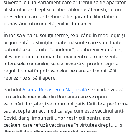
suveran, cu un Parlament care ar trebui să fie apărător
al statului de drept și al libertăților cetățenești, cu un
președinte care ar trebui să fie garantul libertății și
bunăstării tuturor cetățenilor României.
În loc să vină cu soluții ferme, explicând în mod logic și
argumentând științific toate măsurile care sunt luate
datorită așa numitei “pandemii”, politicienii României,
aleși de poporul român tocmai pentru a reprezenta
interesele românilor, se eschivează și produc legi sau
reguli tocmai împotriva celor pe care ar trebui să îi
reprezinte și să îi apere.
Partidul
Alianța Renașterea Națională
se solidarizează
cu cadrele medicale din România care se opun
vaccinării forțate și se opun obligativității de a performa
sau accepta un act medical așa cum este vaccinul anti-
Covid, dar și impunerii unor restricții pentru acei
cetățeni care refuză vaccinarea în virtutea dreptului și