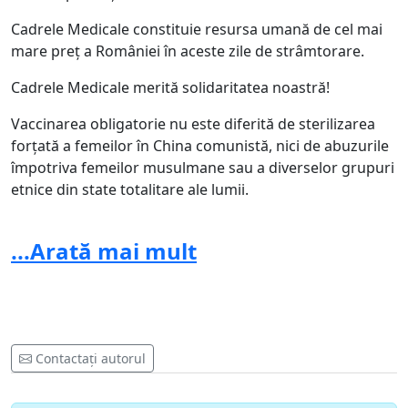
Cadrele Medicale constituie resursa umană de cel mai
mare preț a României în aceste zile de strâmtorare.
Cadrele Medicale merită solidaritatea noastră!
Vaccinarea obligatorie nu este diferită de sterilizarea
forțată a femeilor în China comunistă, nici de abuzurile
împotriva femeilor musulmane sau a diverselor grupuri
etnice din state totalitare ale lumii.
Astfel de constrângeri sunt echivalente și la fel de
...Arată mai mult
culpabile din punct de vedere moral.
Prin această petiție solicităm autorităților locale și
centrale a României, președintelui României, primului
ministru al României și guvernului pe care îl conduce,
autorităților implicate în mod direct în gestionarea
Contactați autorul
crizei provocate de virusul Covid 19, să înceteze de
îndată obligarea personalului medical din România la a