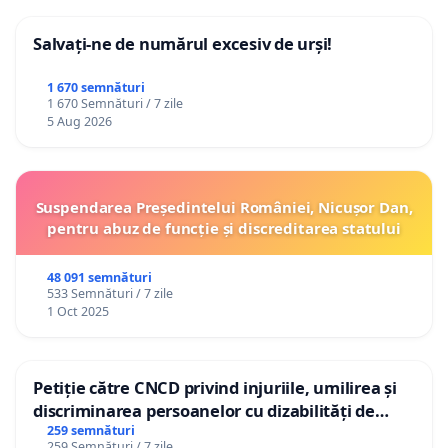
Salvați-ne de numărul excesiv de urși!
1 670 semnături
1 670 Semnături / 7 zile
5 Aug 2026
Suspendarea Președintelui României, Nicușor Dan,
pentru abuz de funcție și discreditarea statului
48 091 semnături
533 Semnături / 7 zile
1 Oct 2025
Petiție către CNCD privind injuriile, umilirea și
discriminarea persoanelor cu dizabilități de
către utilizatorul TikTok „Gorici”
259 semnături
259 Semnături / 7 zile