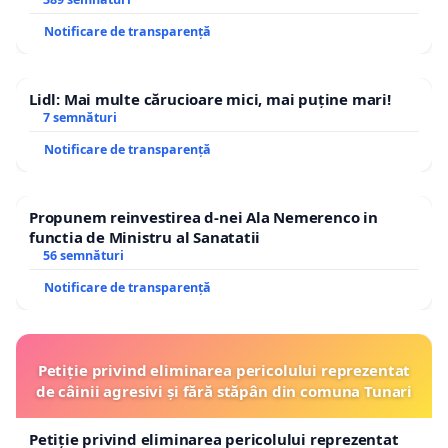
ROGOJAN
Notificare de transparență
Lidl: Mai multe cărucioare mici, mai puține mari!
7 semnături
Notificare de transparență
Propunem reinvestirea d-nei Ala Nemerenco in
functia de Ministru al Sanatatii
56 semnături
Notificare de transparență
Petiție privind eliminarea pericolului reprezentat
de câinii agresivi și fără stăpân din comuna Tunari
Petiție privind eliminarea pericolului reprezentat