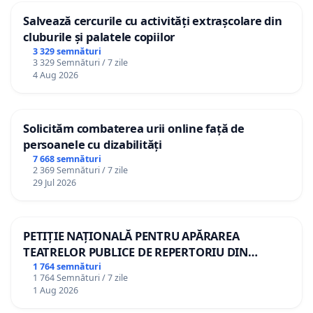
Salvează cercurile cu activități extrașcolare din
cluburile și palatele copiilor
3 329 semnături
3 329 Semnături / 7 zile
4 Aug 2026
Solicităm combaterea urii online față de
persoanele cu dizabilități
7 668 semnături
2 369 Semnături / 7 zile
29 Jul 2026
PETIȚIE NAȚIONALĂ PENTRU APĂRAREA
TEATRELOR PUBLICE DE REPERTORIU DIN
ROMÂNIA
1 764 semnături
1 764 Semnături / 7 zile
1 Aug 2026