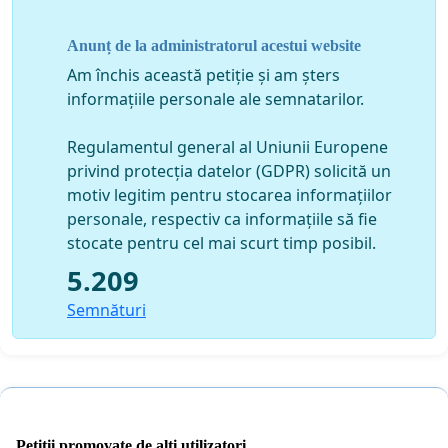
se supune unui act medical îndoielnic, împotriva
conștiinței, împotriva libertății de alegere, împotriva
Anunț de la administratorul acestui website
Constituției României și Tratatelor Internaționale la care
Am închis această petiție și am șters
România este parte.
informațiile personale ale semnatarilor.
De asemenea, cerem să dispună de îndată încetarea
oricărei presiuni din partea conducerii spitalelor, din
Regulamentul general al Uniunii Europene
partea Ministerului Sănătății sau a direcțiilor de
privind protecția datelor (GDPR) solicită un
Sănătate Publică din teritoriu asupra și împotriva
motiv legitim pentru stocarea informațiilor
cadrelor medicale care sunt împiedicate să desfășoare
personale, respectiv ca informațiile să fie
activitatea pe care au jurat că o vor desfășura penru
stocate pentru cel mai scurt timp posibil.
binele cetățenilor și apărarea vieții acestora.
5.209
Noi, cetățenii României, ne alăturăm cadrelor medicale
Semnături
care au curajul să spună adevărul, care au curajul să se
opună manipulării și răspândirii unor informații
eronate și false, solicitând pe această cale respectarea
drepturilor și libertăților fundamentale ale fiecărui
cetățean al României.
Petiții promovate de alți utilizatori