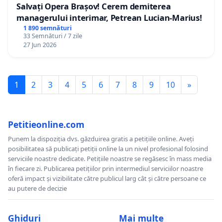
Salvați Opera Brașov! Cerem demiterea
managerului interimar, Petrean Lucian-Marius!
1 890 semnături
33 Semnături / 7 zile
27 Jun 2026
1
2
3
4
5
6
7
8
9
10
»
Petitieonline.com
Punem la dispoziția dvs. găzduirea gratis a petițiile online. Aveți
posibilitatea să publicați petiții online la un nivel profesional folosind
serviciile noastre dedicate. Petițiile noastre se regăsesc în mass media
în fiecare zi. Publicarea petițiilor prin intermediul serviciilor noastre
oferă impact și vizibilitate către publicul larg cât și către persoane ce
au putere de decizie
Ghiduri
Mai multe