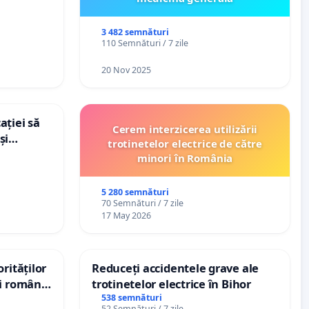
dațiilor
nții
3 482 semnături
110 Semnături / 7 zile
20 Nov 2025
ației să
Cerem interzicerea utilizării
și
trotinetelor electrice de către
e din
minori în România
5 280 semnături
70 Semnături / 7 zile
17 May 2026
rităților
Reduceți accidentele grave ale
ui român
trotinetelor electrice în Bihor
, aflat în
538 semnături
52 Semnături / 7 zile