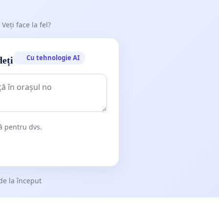
 Veți face la fel?
Cu tehnologie AI
deți
dă pentru dvs.
de la început