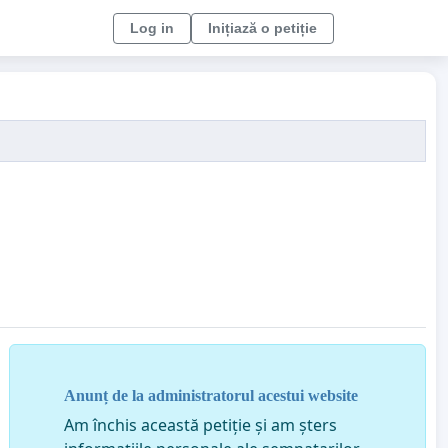
Log in
Inițiază o petiție
Anunț de la administratorul acestui website
Am închis această petiție și am șters