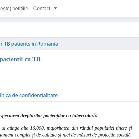
ește) petițiile
Contact:
or TB patients in Romania
 pacientii cu TB
litică de confidențialitate
spectarea drepturilor pacienților cu tuberculoză!
și atinge alte 16.000, majoritatea din rândul populației tinere și
tament complet și de calitate și nici de măsuri de protecție socială.