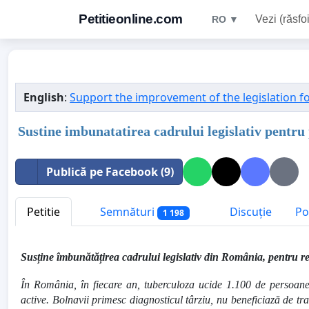
Petitieonline.com
Vezi (răsfoi
RO ▼
English
:
Support the improvement of the legislation f
Sustine imbunatatirea cadrului legislativ pentru
Publică pe Facebook (9)
Petitie
Semnături
Discuție
Po
1 198
Susține îmbunătățirea cadrului legislativ din România, pentru re
În România, în fiecare an, tuberculoza ucide 1.100 de persoane 
active. Bolnavii primesc diagnosticul târziu, nu beneficiază de tra