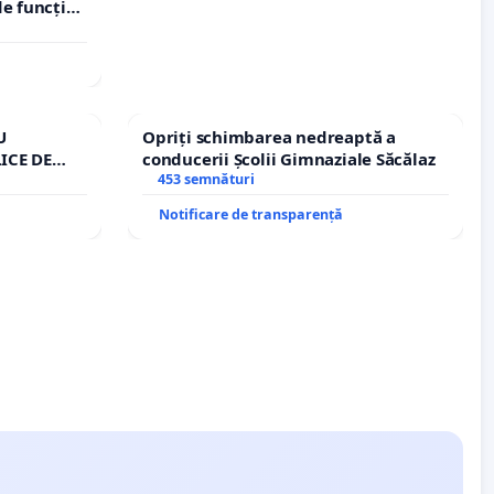
e funcție
U
Opriți schimbarea nedreaptă a
ICE DE
conducerii Școlii Gimnaziale Săcălaz
A
453 semnături
Notificare de transparență