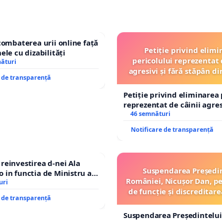
combaterea urii online față
Petiție privind elimi
ele cu dizabilități
pericolului reprezentat 
nături
agresivi și fără stăpân 
e de transparență
Tunari
Petiție privind eliminarea 
reprezentat de câinii agresi
stăpân din comuna Tunari
46 semnături
Notificare de transparență
einvestirea d-nei Ala
Suspendarea Președi
in functia de Ministru al
României, Nicușor Dan, p
uri
de funcție și discreditare
e de transparență
Suspendarea Președintelui