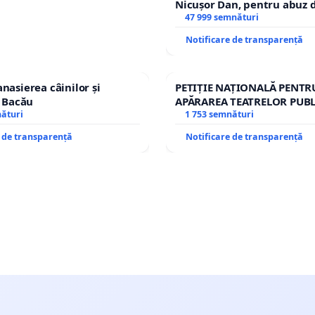
Nicușor Dan, pentru abuz d
și discreditarea statului
47 999 semnături
Notificare de transparență
nasierea câinilor și
PETIȚIE NAȚIONALĂ PENTR
n Bacău
APĂRAREA TEATRELOR PUBL
nături
REPERTORIU DIN ROMÂNI
1 753 semnături
e de transparență
Notificare de transparență