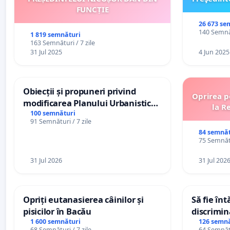
FUNCȚIE
26 673 se
140 Semnăt
1 819 semnături
163 Semnături / 7 zile
31 Jul 2025
4 Jun 2025
Obiecții și propuneri privind
Oprirea p
modificarea Planului Urbanistic
la R
General al orașului Ialoveni
100 semnături
91 Semnături / 7 zile
84 semnăt
75 Semnătu
31 Jul 2026
31 Jul 202
Opriți eutanasierea câinilor și
Să fie în
pisicilor în Bacău
discrimin
1 600 semnături
126 semnă
68 Semnături / 7 zile
64 Semnătu