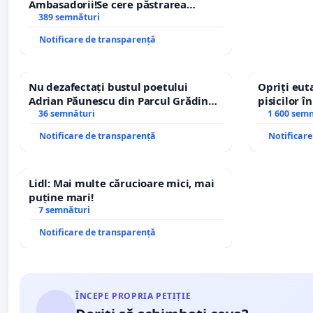
Ambasadorii!Se cere păstrarea
managerului general Mihai-Ciprian
389 semnături
ROGOJAN
Notificare de transparență
Nu dezafectați bustul poetului
Opriți euta
Adrian Păunescu din Parcul Grădina
pisicilor î
Icoanei! Stop cenzurii culturale!
36 semnături
1 600 sem
Notificare de transparență
Notificar
Lidl: Mai multe cărucioare mici, mai
puține mari!
7 semnături
Notificare de transparență
ÎNCEPE PROPRIA PETIȚIE