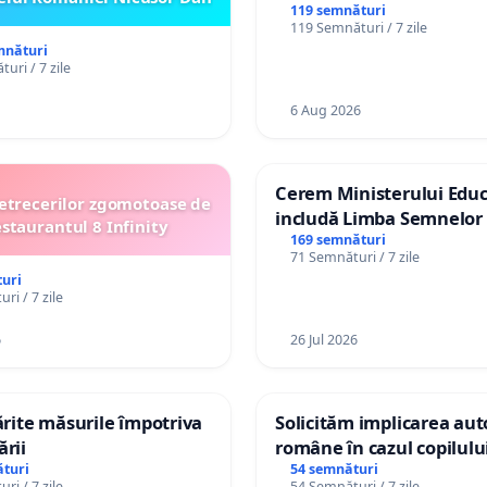
de bază și protejarea gra
119 semnături
119 Semnături / 7 zile
de vechime pentru asiste
mnături
personali
uri / 7 zile
6 Aug 2026
Cerem Ministerului Educ
etrecerilor zgomotoase de
includă Limba Semnelor 
estaurantul 8 Infinity
alfabetul Braille în școlil
169 semnături
71 Semnături / 7 zile
Republica Moldova!
uri
ri / 7 zile
6
26 Jul 2026
tărite măsurile împotriva
Solicităm implicarea auto
ării
române în cazul copilul
Wiliam Kristian Gheorghe
turi
54 semnături
ri / 7 zile
54 Semnături / 7 zile