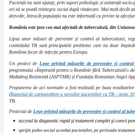
Pacienții nu sunt ajutați, prin suport psihologic și asistență socio-
ori să se poată reintegra social după vindecare. Mai mult decât at
dezvolte, întrucât populația nu este informată cu privire la afecțiun
România este țara cea mai afectată de tuberculoză, din Uniun
Lipsa unor măsuri de prevenire și control al tuberculozei, reg
controlului TB sunt principalele probleme care nu doar împiedi
România focar de infecție pentru Europa.
Un proiect de
Lege privind măsurile de prevenire și control 
programului «Împreună pentru o Românie fără Tuberculoză!» desf
Multidrog Rezistentă (ASPTMR) și Fundația Romanian Angel Ap
Propunerea de act normativ a fost realizată pe baza rezultatelor
(
Raportul
de cartografiere a nevoilor pacienților cu TB – iunie 2
TB.
Proiectul de
Lege privind măsurile de prevenire și control al tube
accesul la diagnostic rapid şi tratament complet şi corect pen
sprijin psiho-social acordat pacienților, pe perioada tratamen