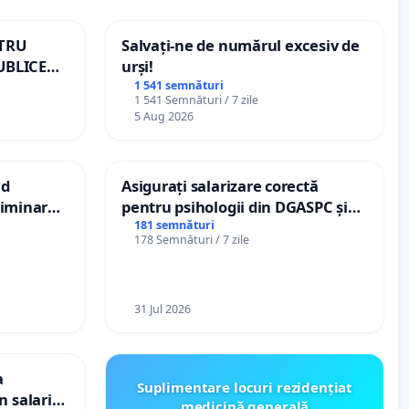
NTRU
Salvați-ne de numărul excesiv de
UBLICE
urși!
MÂNIA
1 541 semnături
1 541 Semnături / 7 zile
5 Aug 2026
nd
Asigurați salarizare corectă
criminarea
pentru psihologii din DGASPC și
ți de
spitale
181 semnături
178 Semnături / 7 zile
„Gorici”
31 Jul 2026
a
Suplimentare locuri rezidențiat
n salariul
medicină generală