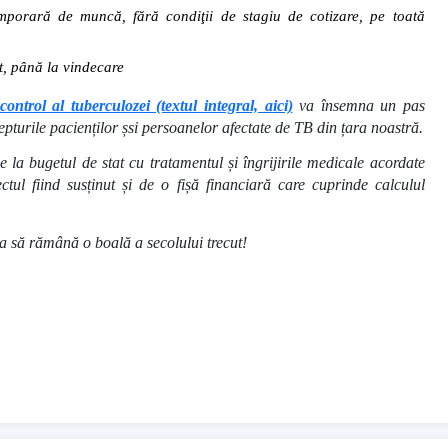
emporară de muncă, fără condiţii de stagiu de cotizare, pe toată
t, până la vindecare
ntrol al tuberculozei (textul integral, aici)
va însemna un pas
turile pacienților șsi persoanelor afectate de TB din țara noastră.
e la bugetul de stat cu tratamentul și îngrijirile medicale acordate
tul fiind susținut și de o fișă financiară care cuprinde calculul
za să rămână o boală a secolului trecut!