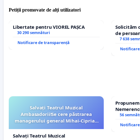
Petiții promovate de alți utilizatori
Libertate pentru VIOREL PAȘCA
Solicităm 
30 290 semnături
de persoan
7 638 sem
Notificare de transparență
Notificar
Propunem r
Salvați Teatrul Muzical
Nemerenco 
Ambasadorii!Se cere păstrarea
Sanatatii
56 semnăt
managerului general Mihai-Ciprian
Notificar
ROGOJAN
Salvați Teatrul Muzical