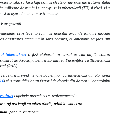
profesională, să facă față bolii și efectelor adverse ale tratamentului
ât, milioane de români sunt expuse la tuberculoză (TB) și riscă să o
e și la ușurința cu care se transmite.
ea Europeană!
lementate prin lege, precum și deficitul grav de fonduri alocate
că eradicarea afecțiunii în țara noastră, ci amenință să facă din
al tuberculozei
a fost elaborat, în cursul acestui an, în cadrul
ășurat de Asociația pentru Sprijinirea Pacienților cu Tuberculoză
peal (RAA).
 cercetării privind nevoile pacienților cu tuberculoză din Romania
014
) și a consultărilor cu factorii de decizie din domeniul controlului
rculozei
cuprinde
prevederi ce
reglementează:
tru toţi pacienţii cu tuberculoză,
până la vindecare
tului, până la vindecare