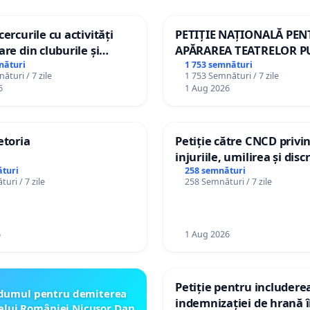
ercurile cu activități
PETIȚIE NAȚIONALĂ PE
are din cluburile și
APĂRAREA TEATRELOR P
opiilor
DE REPERTORIU DIN RO
nături
1 753 semnături
ături / 7 zile
1 753 Semnături / 7 zile
6
1 Aug 2026
etoria
Petiție către CNCD privi
injuriile, umilirea și dis
persoanelor cu dizabilită
turi
258 semnături
uri / 7 zile
258 Semnături / 7 zile
către utilizatorul TikTok 
6
1 Aug 2026
Petiție pentru includere
dumul pentru demiterea
indemnizației de hrană î
elui României Nicusor Dan