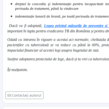
dreptul la concediu şi indemnizaţie pentru incapacitate t
perioada de tratament, până la vindecare
indemnizație lunară de hrană, pe toată perioada de tratamen
Dacă va fi adoptată,
Legea privind măsurile de prevenire si co
important în lupta pentru eradicarea TB din România și pentru drep
Odată cu intrarea în vigoare a acestui act normativ,
cheltuiala d
pacienților cu tuberculoză se va reduce cu până la 60%, proiec
impactului financiar al acestei legi asupra bugetului de stat.
Susține adoptarea proiectului de lege, dacă și tu vrei ca tuberculo
Îți mulțumim.
Contactați autorul