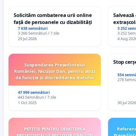
Solicităm combaterea urii online
Salvează c
față de persoanele cu dizabilități
extrașcol
palatele c
7 638 semnături
3 252 sem
3 266 Semnături / 7 zile
3 252 Semn
29 Jul 2026
4 Aug 202
Stop cerș
Suspendarea Președintelui
României, Nicușor Dan, pentru abuz
554 semnă
de funcție și discreditarea statului
278 Semnăt
47 999 semnături
443 Semnături / 7 zile
1 Oct 2025
30 Jul 202
PETIȚIE PENTRU DEMITEREA
Referen
PREȘEDINTELUI NICUȘOR DAN DIN
Preşedint