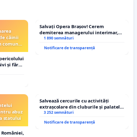
Salvați Opera Brașov! Cerem
narea
demiterea managerului interimar,
de câinii
Petrean Lucian-Marius!
1 890 semnături
din comuna
Notificare de transparență
pericolului
vi și fără
Salvează cercurile cu activități
ntelui
extrașcolare din cluburile și palatele
entru abuz
copiilor
3 252 semnături
a statului
Notificare de transparență
 României,