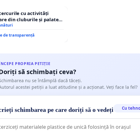
cercurile cu activități
are din cluburile și palatele
mnături
re de transparență
ÎNCEPE PROPRIA PETIȚIE
Doriți să schimbați ceva?
Schimbarea nu se întâmplă dacă tăceți.
Autorul acestei petiții a luat atitudine și a acționat. Veți face la fel?
Cu tehno
rieți schimbarea pe care doriți să o vedeți