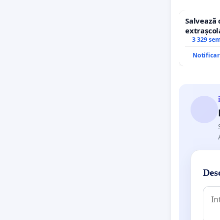
Salvează 
extrașcol
copiilor
3 329 se
Notifica
Desc