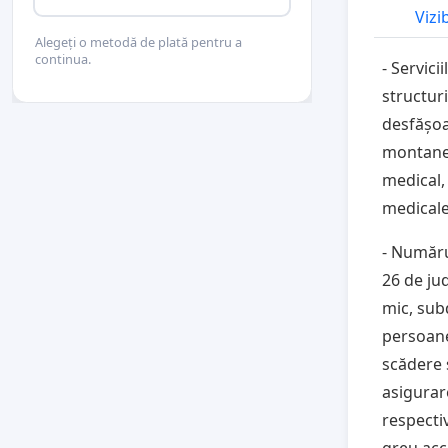
Vizi
Alegeți o metodă de plată pentru a
continua.
- Servi
structur
desfășoa
montane 
medical, 
medicale
- Numărul
26 de ju
mic, sub
persoane 
scădere s
asigurar
respecti
greu acc