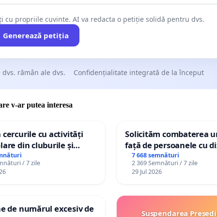
ți cu propriile cuvinte. AI va redacta o petiție solidă pentru dvs.
Generează petiția
 dvs. rămân ale dvs.
Confidențialitate integrată de la început
care v-ar putea interesa
 cercurile cu activități
Solicităm combaterea ur
lare din cluburile și
față de persoanele cu di
 copiilor
mnături
7 668 semnături
nături / 7 zile
2 369 Semnături / 7 zile
26
29 Jul 2026
ne de numărul excesiv de
Suspendarea Președi