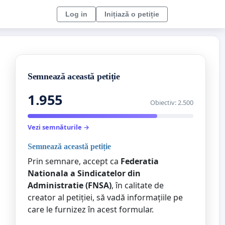
Log in
Inițiază o petiție
Semnează această petiție
1.955
Obiectiv: 2.500
Vezi semnăturile →
Semnează această petiție
Prin semnare, accept ca
Federatia
Nationala a Sindicatelor din
Administratie (FNSA)
, în calitate de
creator al petiției, să vadă informațiile pe
care le furnizez în acest formular.