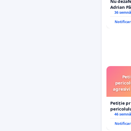
Nu dezafe
Adrian Pă
Icoanei! S
36 semnă
Notifica
Peti
pericol
agresivi
Petiție p
pericolul
agresivi 
46 semnă
Tunari
Notifica