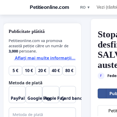
Petitieonline.com
Vezi (răsfoi
RO ▼
Publicitate plătită
Stopa
Petitieonline.com va promova
desfi
această petiție către un număr de
3,000
persoane.
SAL
Aflați mai multe informații...
auste
5 €
10 €
20 €
40 €
80 €
Feder
F
Metoda de plată
Pub
PayPal
Google Pay
Apple Pay
Card bancar
Peti
Metoda de plată