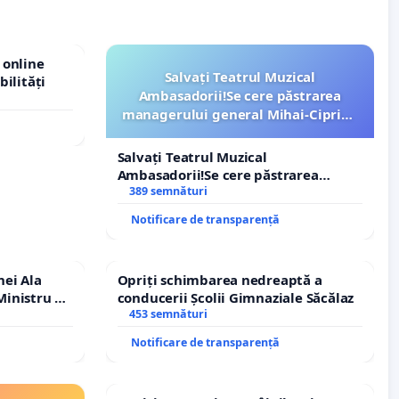
 online
Salvați Teatrul Muzical
bilități
Ambasadorii!Se cere păstrarea
managerului general Mihai-Ciprian
ROGOJAN
Salvați Teatrul Muzical
Ambasadorii!Se cere păstrarea
managerului general Mihai-Ciprian
389 semnături
ROGOJAN
Notificare de transparență
nei Ala
Opriți schimbarea nedreaptă a
inistru al
conducerii Școlii Gimnaziale Săcălaz
453 semnături
Notificare de transparență