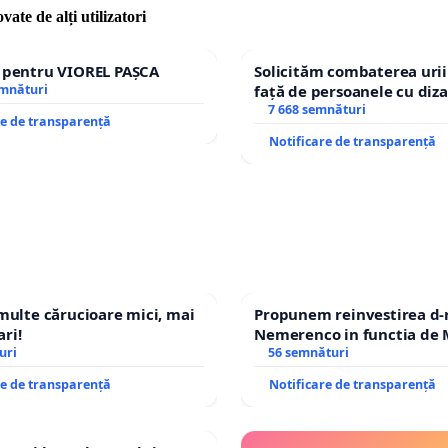
vate de alți utilizatori
e pentru VIOREL PAȘCA
Solicităm combaterea urii
emnături
față de persoanele cu diza
7 668 semnături
re de transparență
Notificare de transparență
 multe cărucioare mici, mai
Propunem reinvestirea d-
ri!
Nemerenco in functia de M
uri
Sanatatii
56 semnături
re de transparență
Notificare de transparență