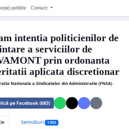
ește) petițiile
Contact:
m intentia politicienilor de
intare a serviciilor de
VAMONT prin ordonanta
ritatii aplicata discretionar
atia Nationala a Sindicatelor din Administratie (FNSA)
·
lică pe Facebook (683)
tie
Semnături
1 955