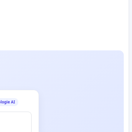
logie AI