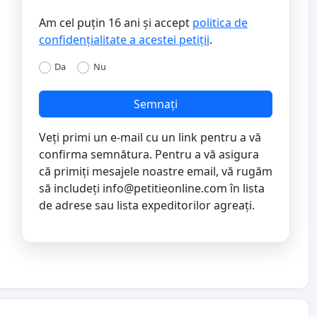
Am cel puțin 16 ani și accept
politica de
confidențialitate a acestei petiții
.
Da
Nu
Semnați
Veți primi un e-mail cu un link pentru a vă
confirma semnătura. Pentru a vă asigura
că primiți mesajele noastre email, vă rugăm
să includeți
info@petitieonline.com
în lista
de adrese sau lista expeditorilor agreați.