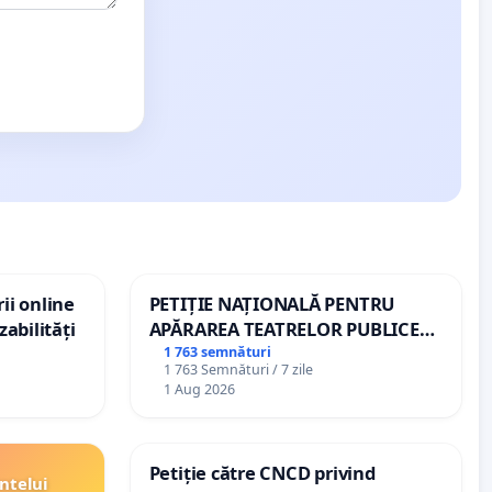
ii online
PETIȚIE NAȚIONALĂ PENTRU
zabilități
APĂRAREA TEATRELOR PUBLICE
DE REPERTORIU DIN ROMÂNIA
1 763 semnături
1 763 Semnături / 7 zile
1 Aug 2026
Petiție către CNCD privind
ntelui