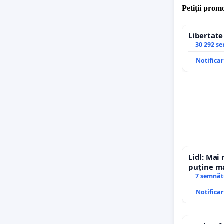
Petiții promo
Libertat
30 292 s
Notifica
Lidl: Mai
puține ma
7 semnăt
Notifica