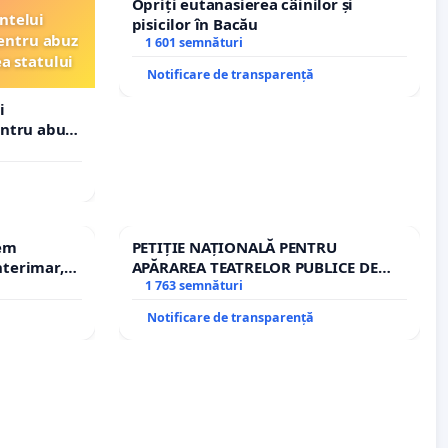
Opriți eutanasierea câinilor și
ntelui
pisicilor în Bacău
entru abuz
1 601 semnături
ea statului
Notificare de transparență
i
entru abuz
 statului
rem
PETIȚIE NAȚIONALĂ PENTRU
terimar,
APĂRAREA TEATRELOR PUBLICE DE
REPERTORIU DIN ROMÂNIA
1 763 semnături
Notificare de transparență