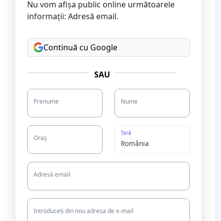
Nu vom afișa public online următoarele
informații: Adresă email.
Continuă cu Google
SAU
Prenume
Nume
Țară
Oraș
Adresă email
Introduceți din nou adresa de e-mail