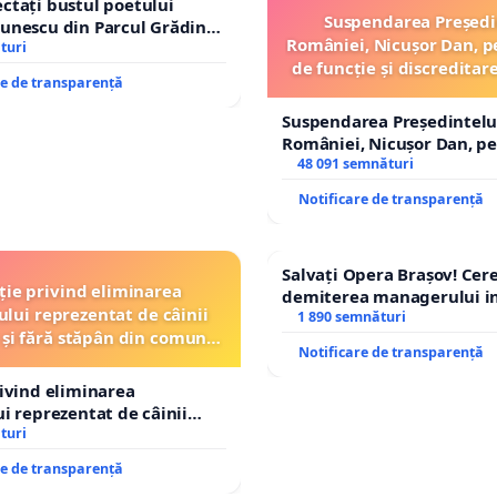
ctați bustul poetului
Suspendarea Președi
unescu din Parcul Grădina
României, Nicușor Dan, p
top cenzurii culturale!
turi
de funcție și discreditar
re de transparență
Suspendarea Președintelu
României, Nicușor Dan, p
de funcție și discreditarea
48 091 semnături
Notificare de transparență
Salvați Opera Brașov! Ce
ție privind eliminarea
demiterea managerului in
ului reprezentat de câinii
Petrean Lucian-Marius!
1 890 semnături
 și fără stăpân din comuna
Notificare de transparență
Tunari
rivind eliminarea
ui reprezentat de câinii
și fără stăpân din comuna
turi
re de transparență