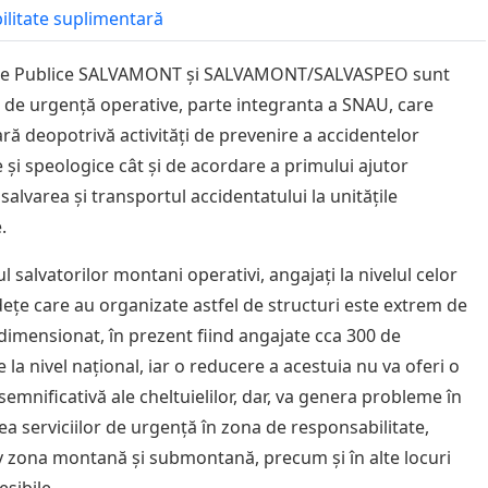
bilitate suplimentară
ciile Publice SALVAMONT și SALVAMONT/SALVASPEO sunt
i de urgență operative, parte integranta a SNAU, care
ră deopotrivă activități de prevenire a accidentelor
și speologice cât și de acordare a primului ajutor
salvarea și transportul accidentatului la unitățile
.
 salvatorilor montani operativi, angajați la nivelul celor
dețe care au organizate astfel de structuri este extrem de
dimensionat, în prezent fiind angajate cca 300 de
la nivel național, iar o reducere a acestuia nu va oferi o
emnificativă ale cheltuielilor, dar, va genera probleme în
ea serviciilor de urgență în zona de responsabilitate,
v zona montană și submontană, precum și în alte locuri
esibile