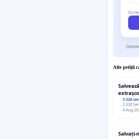
Scrie
Datele
Alte petiții 
Salvează
extrașco
palatele
3 328 se
3 328 Sem
4 Aug 20
Salvați-