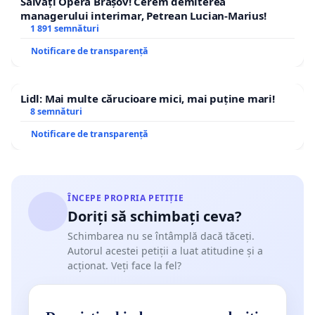
Salvați Opera Brașov! Cerem demiterea
managerului interimar, Petrean Lucian-Marius!
1 891 semnături
Notificare de transparență
Lidl: Mai multe cărucioare mici, mai puține mari!
8 semnături
Notificare de transparență
ÎNCEPE PROPRIA PETIȚIE
Doriți să schimbați ceva?
Schimbarea nu se întâmplă dacă tăceți.
Autorul acestei petiții a luat atitudine și a
acționat. Veți face la fel?