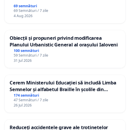
69 semnături
69 Semnături / 7 zile
4 Aug 2026
Obiecții și propuneri privind modificarea
Planului Urbanistic General al orașului Ialoveni
100 semnături
59 Semnături / 7 zile
31 Jul 2026
Cerem Ministerului Educației să includă Limba
Semnelor și alfabetul Braille în școlile din
Republica Moldova!
174 semnături
47 Semnături / 7 zile
26 Jul 2026
Reduceți accidentele grave ale trotinetelor