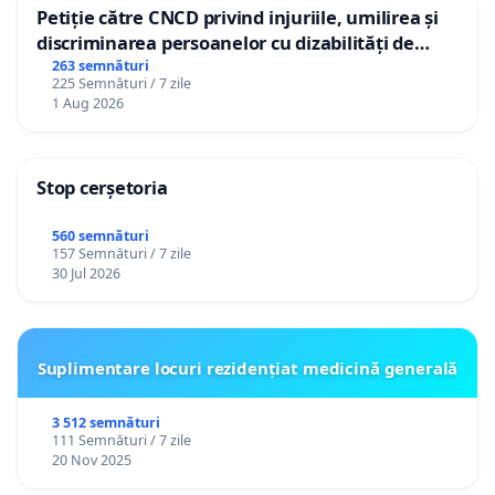
Petiție către CNCD privind injuriile, umilirea și
discriminarea persoanelor cu dizabilități de
către utilizatorul TikTok „Gorici”
263 semnături
225 Semnături / 7 zile
1 Aug 2026
Stop cerșetoria
560 semnături
157 Semnături / 7 zile
30 Jul 2026
Suplimentare locuri rezidențiat medicină generală
3 512 semnături
111 Semnături / 7 zile
20 Nov 2025