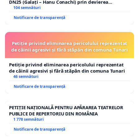
DN25 (Galați – Hanu Conachi) prin devierea
traseului în afara localităților!
104 semnături
Notificare de transparență
Petiție privind eliminarea pericolului reprezentat
de câinii agresivi și fără stăpân din comuna Tunari
Petiție privind eliminarea pericolului reprezentat
de câinii agresivi și fără stăpân din comuna Tunari
46 semnături
Notificare de transparență
PETIȚIE NAȚIONALĂ PENTRU APĂRAREA TEATRELOR
PUBLICE DE REPERTORIU DIN ROMÂNIA
1 778 semnături
Notificare de transparență