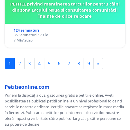
PETIȚIE privind menținerea țarcurilor pentru câini
din zona Lacului Noua și consultarea comunității
înainte de orice relocare
124 semnături
35 Semnături / 7 zile
7 May 2026
1
2
3
4
5
6
7
8
9
»
Petitieonline.com
Punem la dispoziția dvs. găzduirea gratis a petițiile online. Aveți
posibilitatea să publicați petiții online la un nivel profesional folosind
serviciile noastre dedicate. Petițiile noastre se regăsesc în mass media
în fiecare zi. Publicarea petițiilor prin intermediul serviciilor noastre
oferă impact și vizibilitate către publicul larg cât și către persoane ce
au putere de decizie