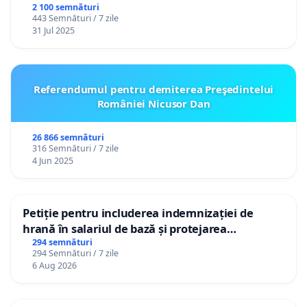
2 100 semnături
443 Semnături / 7 zile
31 Jul 2025
Referendumul pentru demiterea Preşedintelui
României Nicusor Dan
26 866 semnături
316 Semnături / 7 zile
4 Jun 2025
Petiție pentru includerea indemnizației de
hrană în salariul de bază și protejarea
gradațiilor de vechime pentru asistenții
294 semnături
294 Semnături / 7 zile
personali
6 Aug 2026