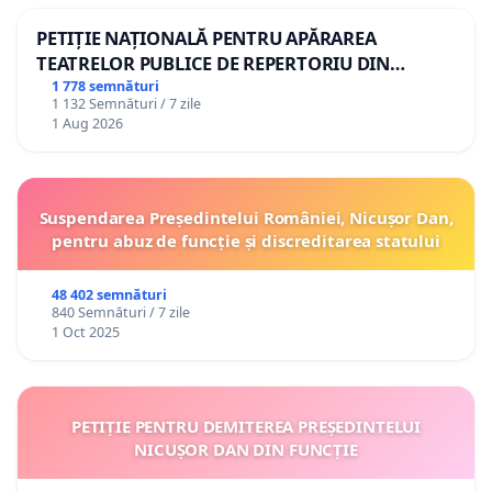
PETIȚIE NAȚIONALĂ PENTRU APĂRAREA
TEATRELOR PUBLICE DE REPERTORIU DIN
ROMÂNIA
1 778 semnături
1 132 Semnături / 7 zile
1 Aug 2026
Suspendarea Președintelui României, Nicușor Dan,
pentru abuz de funcție și discreditarea statului
48 402 semnături
840 Semnături / 7 zile
1 Oct 2025
PETIȚIE PENTRU DEMITEREA PREȘEDINTELUI
NICUȘOR DAN DIN FUNCȚIE