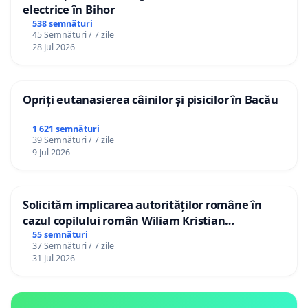
electrice în Bihor
538 semnături
45 Semnături / 7 zile
28 Jul 2026
Opriți eutanasierea câinilor și pisicilor în Bacău
1 621 semnături
39 Semnături / 7 zile
9 Jul 2026
Solicităm implicarea autorităților române în
cazul copilului român Wiliam Kristian
Gheorghe, aflat în plasament în Danemarca de
55 semnături
37 Semnături / 7 zile
12 ani
31 Jul 2026