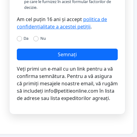
pe care le furnizez în acest formular factorilor de
decizie.
Am cel puțin 16 ani și accept
politica de
confidențialitate a acestei petiții
.
Da
Nu
Semnați
Veți primi un e-mail cu un link pentru a vă
confirma semnătura. Pentru a vă asigura
că primiți mesajele noastre email, vă rugăm
să includeți
info@petitieonline.com
în lista
de adrese sau lista expeditorilor agreați.