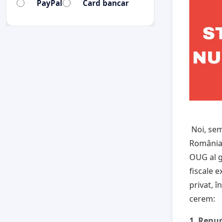
PayPal
Card bancar
Noi, semn
România,
OUG al g
fiscale 
privat, î
cerem:
1. Renun