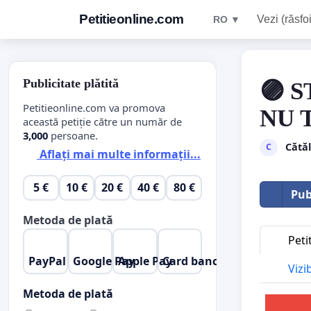
Petitieonline.com
Vezi (răsfoi
RO ▼
Publicitate plătită
🟣 
Petitieonline.com va promova
NU 
această petiție către un număr de
3,000
persoane.
Cătăl
C
Aflați mai multe informații...
5 €
10 €
20 €
40 €
80 €
Pub
Metoda de plată
Peti
PayPal
Google Pay
Apple Pay
Card bancar
Vizi
Metoda de plată