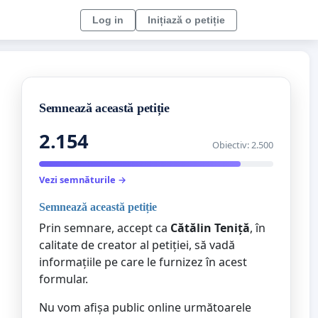
Log in
Inițiază o petiție
Semnează această petiție
2.154
Obiectiv: 2.500
Vezi semnăturile →
Semnează această petiție
Prin semnare, accept ca
Cătălin Teniță
, în
calitate de creator al petiției, să vadă
informațiile pe care le furnizez în acest
formular.
Nu vom afișa public online următoarele