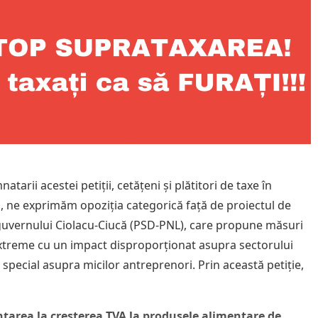
atarii acestei petiții, cetățeni și plătitori de taxe în
 ne exprimăm opoziția categorică față de proiectul de
uvernului Ciolacu-Ciucă (PSD-PNL), care propune măsuri
extreme cu un impact disproporționat asupra sectorului
n special asupra micilor antreprenori. Prin această petiție,
țarea la creșterea TVA la produsele alimentare de