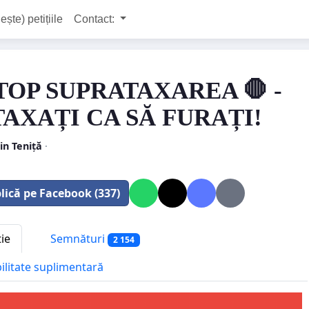
ește) petițiile
Contact:
STOP SUPRATAXAREA 🛑 -
TAXAȚI CA SĂ FURAȚI!
in Teniță
·
lică pe Facebook (337)
tie
Semnături
2 154
bilitate suplimentară