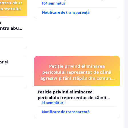
entru abuz
– Hanu Conachi) prin devierea
104 semnături
ea statului
traseului în afara localităților!
Notificare de transparență
i
entru abuz
 statului
r și
Petiție privind eliminarea
pericolului reprezentat de câinii
agresivi și fără stăpân din comuna
Tunari
Petiție privind eliminarea
pericolului reprezentat de câinii
agresivi și fără stăpân din comuna
46 semnături
Tunari
Notificare de transparență