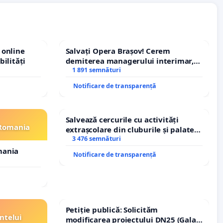
 online
Salvați Opera Brașov! Cerem
bilități
demiterea managerului interimar,
Petrean Lucian-Marius!
1 891 semnături
Notificare de transparență
Salvează cercurile cu activități
 Romania
extrașcolare din cluburile și palatele
copiilor
3 476 semnături
mania
Notificare de transparență
Petiție publică: Solicităm
ntelui
modificarea proiectului DN25 (Galați