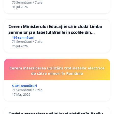
76 Semnături / 7 zile
31 Jul 2026
Cerem Ministerului Educației să includă Limba
Semnelor și alfabetul Braille în școlile din
Republica Moldova!
169 semnături
71 Semnături / 7 zile
26 Jul 2026
Cerem interzicerea utilizării trotinetelor electrice
de către minori în România
5 281 semnături
71 Semnături / 7 zile
17 May 2026
Opriți eutanasierea câinilor și pisicilor în Bacău