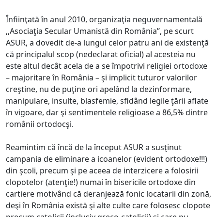
Înfiinţată în anul 2010, organizaţia neguvernamentală
,,Asociaţia Secular Umanistă din România’’, pe scurt
ASUR, a dovedit de-a lungul celor patru ani de existenţă
că principalul
scop (nedeclarat oficial) al acesteia nu
este altul decât acela de a se împotrivi religiei ortodoxe
– majoritare în România – şi implicit tuturor valorilor
creştine, nu de puţine ori apelând la dezinformare,
manipulare, insulte, blasfemie, sfidând legile ţării aflate
în vigoare, dar şi sentimentele religioase a 86,5% dintre
românii ortodocşi.
Reamintim că încă de la început ASUR a susţinut
campania de eliminare a icoanelor (evident ortodoxe!!!)
din şcoli, precum şi pe aceea de interzicere a folosirii
clopotelor (atenţie!) numai în bisericile ortodoxe din
cartiere motivând că deranjează fonic locatarii din zonă,
deşi în România există şi alte culte care folosesc clopote