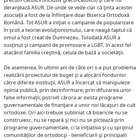
precum catolicii (inclusiv greco-catolicii) şi care nu
deranjează ASUR. De unde se vede clar că ţinta acestei
asociaţii a fost de la înfiinţare doar Biserica Ortodoxă
Română. Tot ASUR a iniţiat o campanie de popularizare
în şcoli a teoriei evoluţionismului, care neagă faptul că
omul a fost creat de Dumnezeu. Totodată ASUR a
susţinut şi campanii de promovare a LGBT, în acest fel
atacând familia creştină, celula de bază a societăţii.
De asemenea, în ultimii ani de câte ori s-a pus problema
realizării proiectului de buget şi a alocării fondurilor
către diferite instituţii, ASUR a încercat să manipuleze
opinia publică, prin dezinformare, prin difuzarea unor
false informaţii, potrivit cărora ar exista programe
guvernamentale de finanţare a unor noi lăcaşuri de cult
ortodoxe. Ori aici trebuie subliniat că bisericile nu se
construiesc, nu se repară şi nici nu se pictează prin
programe guvernamentale, ci la iniţiativa şi cu sprijinul
comunităţilor de ortodocşi - beneficiarii şi principalii