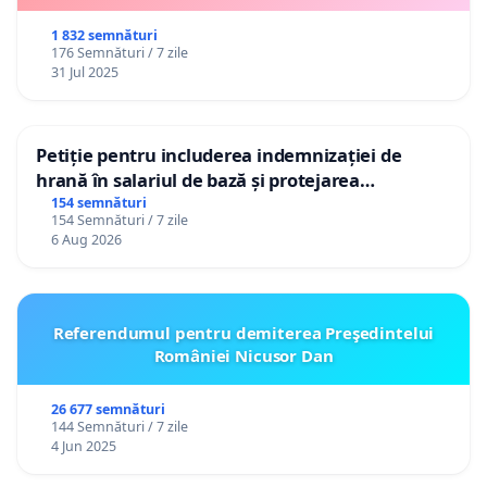
1 832 semnături
176 Semnături / 7 zile
31 Jul 2025
Petiție pentru includerea indemnizației de
hrană în salariul de bază și protejarea
gradațiilor de vechime pentru asistenții
154 semnături
154 Semnături / 7 zile
personali
6 Aug 2026
Referendumul pentru demiterea Preşedintelui
României Nicusor Dan
26 677 semnături
144 Semnături / 7 zile
4 Jun 2025