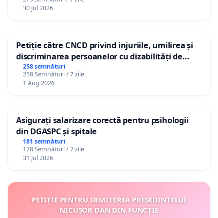
30 Jul 2026
Petiție către CNCD privind injuriile, umilirea și
discriminarea persoanelor cu dizabilități de
către utilizatorul TikTok „Gorici”
258 semnături
258 Semnături / 7 zile
1 Aug 2026
Asigurați salarizare corectă pentru psihologii
din DGASPC și spitale
181 semnături
178 Semnături / 7 zile
31 Jul 2026
PETIȚIE PENTRU DEMITEREA PREȘEDINTELUI
NICUȘOR DAN DIN FUNCȚIE