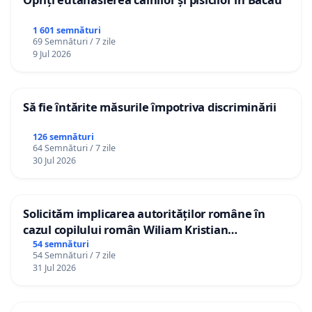
1 601 semnături
69 Semnături / 7 zile
9 Jul 2026
Să fie întărite măsurile împotriva discriminării
126 semnături
64 Semnături / 7 zile
30 Jul 2026
Solicităm implicarea autorităților române în
cazul copilului român Wiliam Kristian
Gheorghe, aflat în plasament în Danemarca de
54 semnături
54 Semnături / 7 zile
12 ani
31 Jul 2026