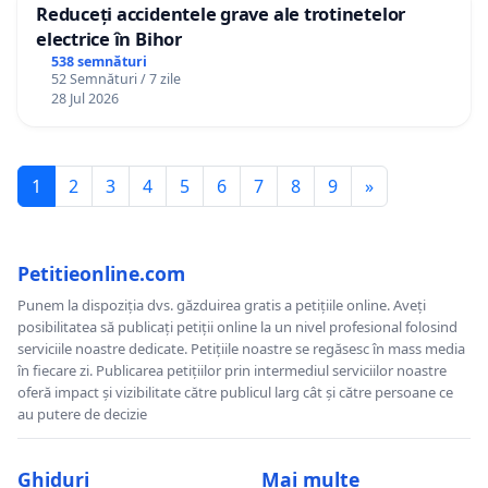
Reduceți accidentele grave ale trotinetelor
electrice în Bihor
538 semnături
52 Semnături / 7 zile
28 Jul 2026
1
2
3
4
5
6
7
8
9
»
Petitieonline.com
Punem la dispoziția dvs. găzduirea gratis a petițiile online. Aveți
posibilitatea să publicați petiții online la un nivel profesional folosind
serviciile noastre dedicate. Petițiile noastre se regăsesc în mass media
în fiecare zi. Publicarea petițiilor prin intermediul serviciilor noastre
oferă impact și vizibilitate către publicul larg cât și către persoane ce
au putere de decizie
Ghiduri
Mai multe