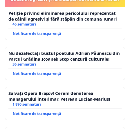
care se dezinformează, se manipulează şi se aduc
blasfemii credinţei creştine a întregii comunităţi
Petiție privind eliminarea pericolului reprezentat
ortodoxe din România.
de câinii agresivi și fără stăpân din comuna Tunari
Iar tuturor fraţilor şi surorilor întru Domnul vă solicităm
46 semnături
sprijinul pentru susţinerea acestei petiţii în număr cât
Notificare de transparență
mai mare, mai ales că până în prezent zeci de asociaţii
creştine s-au mobilizat şi au luat poziţie împotriva ASUR,
dar nu s-a ţinut cont de solicitările acestora. De aceea,
Nu dezafectați bustul poetului Adrian Păunescu din
se impune chiar cererea în instanţă a desfiinţării ASUR
Parcul Grădina Icoanei! Stop cenzurii culturale!
ca asociaţie.
36 semnături
Aşa să ne ajute Dumnezeu !
Notificare de transparență
Salvați Opera Brașov! Cerem demiterea
managerului interimar, Petrean Lucian-Marius!
1 890 semnături
Notificare de transparență