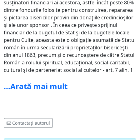
susţinători financiari ai acestora, astfel încât peste 80%
dintre fondurile folosite pentru construirea, repararea
şi pictarea bisericilor provin din donaţiile credincioşilor
şi ale unor sponsori. În ceea ce priveşte sprijinul
financiar de la bugetul de Stat şi de la bugetele locale
pentru Culte, aceasta este o obligaţie asumată de Statul
român în urma secularizării proprietăţilor bisericeşti
din anul 1863, precum şi o recunoaştere de către Statul
Român a rolului spiritual, educaţional, social-caritabil,
cultural şi de parteneriat social al cultelor - art. 7 alin. 1
şi art. 9 alin. 3 din Legea cultelor nr. 489/2006.
...Arată mai mult
Pe site-ul public al ASUR –
www.asur.ro
– există de
asemenea o serie de materiale false, prin care se
dezinformează în mod voit opinia publică, dar şi
materiale ofensatoare, blasfemiatoare la adresa religiei
majorităţii populaţiei României ortodoxe, în ciuda
Contactați autorul
reglementărilor din Legea Cultelor art 13., alin 1, 2 şi 3,
prin care se interzic asemenea acte sau acţiuni de