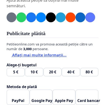
Ajută această petiție să obțină mai multe
Gheorghe Șincai (directorul școlilor
semnături.
confesionale greco-catolice din Transilvania),
Liviu Rebreanu, George Coșbuc (al optulea
dintre cei 14 copii ai preotului greco-
catolic Sebastian Coșbuc și ai Mariei, fiica
preotului greco-catolic Avacum din Telciu),
Publicitate plătită
George Pop de Băsești, părintele greco-catolic
Vasile Lucaciu, Andrei Mureșanu, părintele
Petitieonline.com va promova această petiție către un
greco-catolic Ion Agârbiceanu, cardinal Iuliu
număr de
3,000
persoane.
Hossu, Simion Bărnuțiu, Iuliu Maniu, Corneliu
Aflați mai multe informații...
Coposu și mulți mulți alții, a vechilor instituții
create de aceștia (vezi școli generale, licee,
Alege-ți bugetul
biserici, reviste, societăți de cultură și
5 €
10 €
20 €
40 €
80 €
emancipare a poporului) și prin monopolizarea
manifestărilor culturale sau religioase
închinate acestora (dezveliri de busturi, plăci
Metoda de plată
comemorative, expoziții muzeistice, monografii
sau biografii, calendare, volume, broșuri
PayPal
Google Pay
Apple Pay
Card bancar
aniversare, serbări publice ș.a.m.d.), unde