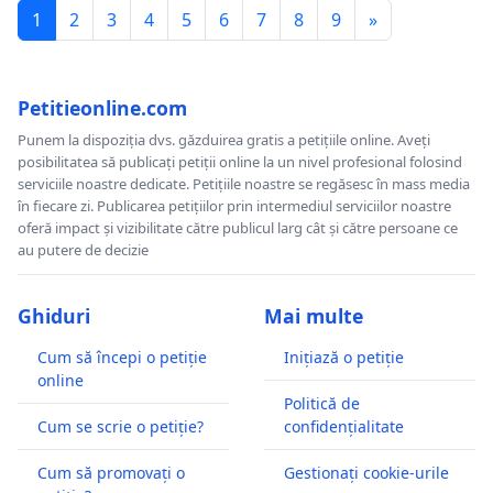
1
2
3
4
5
6
7
8
9
»
Petitieonline.com
Punem la dispoziția dvs. găzduirea gratis a petițiile online. Aveți
posibilitatea să publicați petiții online la un nivel profesional folosind
serviciile noastre dedicate. Petițiile noastre se regăsesc în mass media
în fiecare zi. Publicarea petițiilor prin intermediul serviciilor noastre
oferă impact și vizibilitate către publicul larg cât și către persoane ce
au putere de decizie
Ghiduri
Mai multe
Cum să începi o petiție
Inițiază o petiție
online
Politică de
Cum se scrie o petiție?
confidențialitate
Cum să promovați o
Gestionați cookie-urile