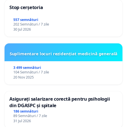
impunerea de scuze publice în situația
Stop cerșetoria
persoanelor consacrate sau a celor particulare
care se fac vinovate de abuzuri, prin acțiuni
557 semnături
directe sau indirecte.
202 Semnături / 7 zile
30 Jul 2026
Avem încredere că vom găsi deschidere,
înțelegere și susținere de la toți acei oameni de
bună credință care respectă valorile creștine
într-un stat care garantează libertatea și
Suplimentare locuri rezidențiat medicină generală
drepturile fiecărei persoane.
3 499 semnături
104 Semnături / 7 zile
20 Nov 2025
10 aprilie 2025
Grupul de inițiativă civică
ACUM
Asigurați salarizare corectă pentru psihologii
din DGASPC și spitale
Tel. 0722141567, 0723377599
186 semnături
89 Semnături / 7 zile
31 Jul 2026