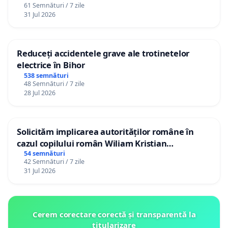
61 Semnături / 7 zile
31 Jul 2026
Reduceți accidentele grave ale trotinetelor
electrice în Bihor
538 semnături
48 Semnături / 7 zile
28 Jul 2026
Solicităm implicarea autorităților române în
cazul copilului român Wiliam Kristian
Gheorghe, aflat în plasament în Danemarca de
54 semnături
42 Semnături / 7 zile
12 ani
31 Jul 2026
Cerem corectare corectă și transparentă la
titularizare