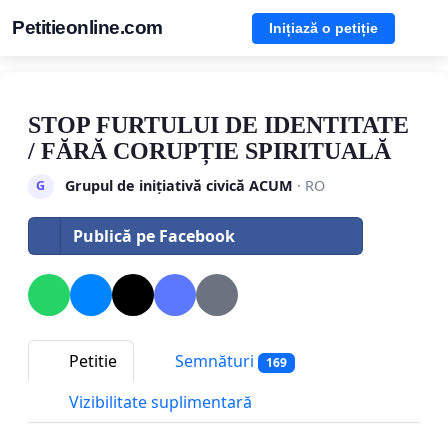
Petitieonline.com
Inițiază o petiție
STOP FURTULUI DE IDENTITATE
/ FĂRĂ CORUPȚIE SPIRITUALĂ
Grupul de inițiativă civică ACUM
· RO
G
Publică pe Facebook
Petitie
Semnături
169
Vizibilitate suplimentară