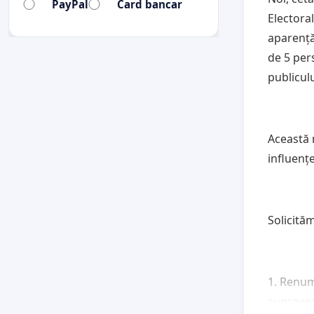
PayPal
Card bancar
Electoral
aparență
de 5 per
publicul
Această 
influenț
Solicităm
1. Renum
supraveg