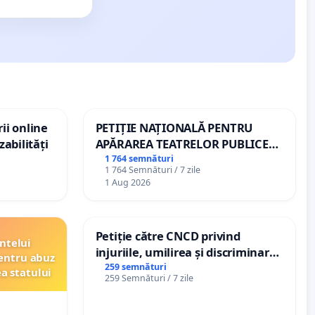
ii online
PETIȚIE NAȚIONALĂ PENTRU
zabilități
APĂRAREA TEATRELOR PUBLICE
DE REPERTORIU DIN ROMÂNIA
1 764 semnături
1 764 Semnături / 7 zile
1 Aug 2026
Petiție către CNCD privind
ntelui
injuriile, umilirea și discriminarea
entru abuz
persoanelor cu dizabilități de
259 semnături
ea statului
259 Semnături / 7 zile
către utilizatorul TikTok „Gorici”