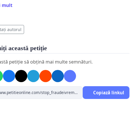
lectorală.
i mult
tați autorul
spirarea acestui cerc de control care acționează din
iți această petiție
i subminează democrația.
astă petiție să obțină mai multe semnături.
darea validării rezultatelor până la finalizarea unei
Copiază linkul
 independente.