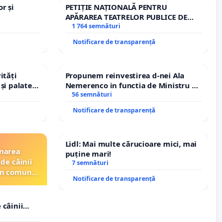
r și
PETIȚIE NAȚIONALĂ PENTRU
APĂRAREA TEATRELOR PUBLICE DE
REPERTORIU DIN ROMÂNIA
1 764 semnături
Notificare de transparență
ități
Propunem reinvestirea d-nei Ala
și palatele
Nemerenco in functia de Ministru al
Sanatatii
56 semnături
Notificare de transparență
Lidl: Mai multe cărucioare mici, mai
inarea
puține mari!
de câinii
7 semnături
din comuna
Notificare de transparență
 câinii
in comuna