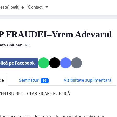
ește) petițiile
Contact:
P FRAUDEI–Vrem Adevarul
afa Ghiuner
· RO
lică pe Facebook
tie
Semnături
Vizibilitate suplimentară
99
ENTRU BEC – CLARIFICARE PUBLICĂ
țenii acestei țări, dorim să aducem în atenția Biroului