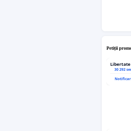
Petiții promo
Libertat
30 292 s
Notifica