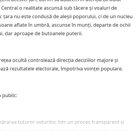
 Central o realitate ascunsă sub tăcere și voaluri de
: țara nu este condusă de aleșii poporului, ci de un nucleu
soane aflate în umbră, ascunse în munți, departe de ochii
ui, dar aproape de butoanele puterii.
rețea ocultă controlează direcția deciziilor majore și
ează rezultatele electorale, împotriva voinței populare.
 public:
ărarea tuturor voturilor, într-un proces transparent și
heat internațional, având în vedere suspiciunile clare de