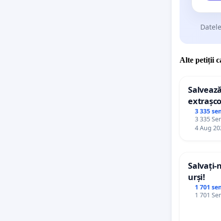
Datele
Alte petiții 
Salvează
extrașco
palatele
3 335 se
3 335 Sem
4 Aug 20
Salvați-
urși!
1 701 se
1 701 Sem