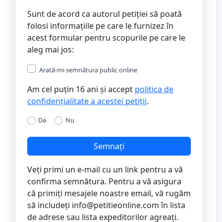
Sunt de acord ca autorul petiției să poată
folosi informațiile pe care le furnizez în
acest formular pentru scopurile pe care le
aleg mai jos:
Arată-mi semnătura public online
Am cel puțin 16 ani și accept
politica de
confidențialitate a acestei petiții
.
Da
Nu
Semnați
Veți primi un e-mail cu un link pentru a vă
confirma semnătura. Pentru a vă asigura
că primiți mesajele noastre email, vă rugăm
să includeți
info@petitieonline.com
în lista
de adrese sau lista expeditorilor agreați.