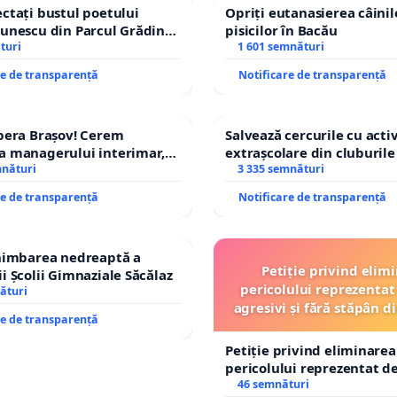
ctați bustul poetului
Opriți eutanasierea câinilo
unescu din Parcul Grădina
pisicilor în Bacău
top cenzurii culturale!
turi
1 601 semnături
re de transparență
Notificare de transparență
pera Brașov! Cerem
Salvează cercurile cu activ
a managerului interimar,
extrașcolare din cluburile 
ucian-Marius!
mnături
copiilor
3 335 semnături
re de transparență
Notificare de transparență
chimbarea nedreaptă a
Petiție privind elim
i Școlii Gimnaziale Săcălaz
pericolului reprezentat 
ături
agresivi și fără stăpân 
re de transparență
Tunari
Petiție privind eliminarea
pericolului reprezentat de
agresivi și fără stăpân d
46 semnături