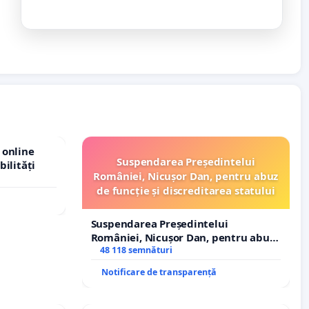
 online
Suspendarea Președintelui
bilități
României, Nicușor Dan, pentru abuz
de funcție și discreditarea statului
Suspendarea Președintelui
României, Nicușor Dan, pentru abuz
de funcție și discreditarea statului
48 118 semnături
Notificare de transparență