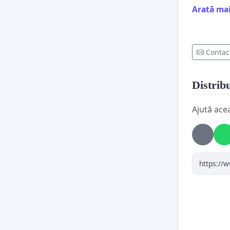
fraudă e
Arată ma
Contac
2. Decon
Distribu
umbră ș
Ajută ace
3. Suspen
anchete