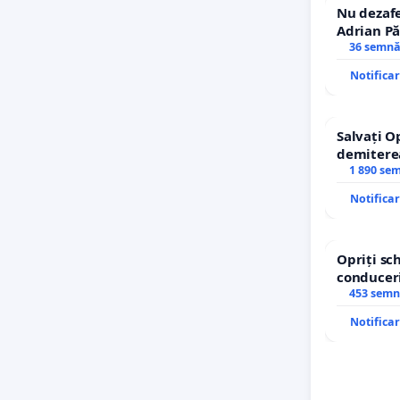
Nu dezafe
Adrian Pă
Icoanei! S
36 semnă
Notifica
Salvați O
demitere
Petrean L
1 890 se
Notifica
Opriți s
conduceri
453 semn
Notifica