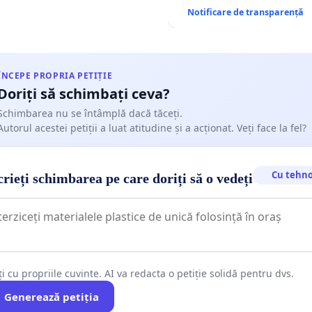
Tunari
Notificare de transparență
ÎNCEPE PROPRIA PETIȚIE
Doriți să schimbați ceva?
Schimbarea nu se întâmplă dacă tăceți.
Autorul acestei petiții a luat atitudine și a acționat. Veți face la fel?
Cu tehno
rieți schimbarea pe care doriți să o vedeți
ți cu propriile cuvinte. AI va redacta o petiție solidă pentru dvs.
Generează petiția