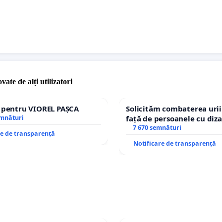
vate de alți utilizatori
e pentru VIOREL PAȘCA
Solicităm combaterea urii
emnături
față de persoanele cu diza
7 670 semnături
re de transparență
Notificare de transparență