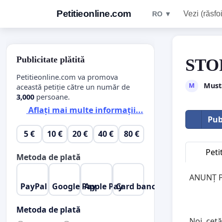
Petitieonline.com
Vezi (răsfoi
RO ▼
Publicitate plătită
STO
Petitieonline.com va promova
Must
M
această petiție către un număr de
3,000
persoane.
Aflați mai multe informații...
Pub
5 €
10 €
20 €
40 €
80 €
Peti
Metoda de plată
ANUNȚ P
PayPal
Google Pay
Apple Pay
Card bancar
Metoda de plată
Noi, cetă