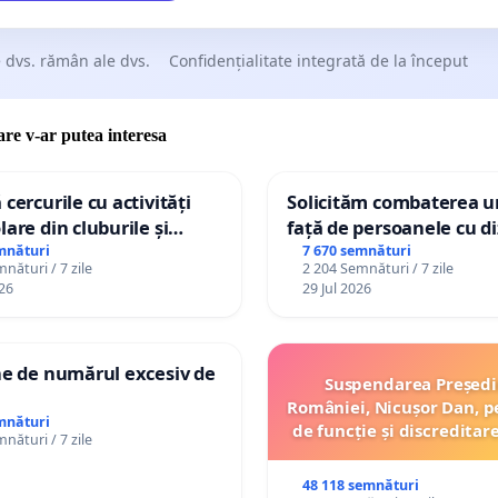
 dvs. rămân ale dvs.
Confidențialitate integrată de la început
care v-ar putea interesa
 cercurile cu activități
Solicităm combaterea ur
lare din cluburile și
față de persoanele cu di
 copiilor
mnături
7 670 semnături
nături / 7 zile
2 204 Semnături / 7 zile
26
29 Jul 2026
ne de numărul excesiv de
Suspendarea Președi
României, Nicușor Dan, p
mnături
de funcție și discreditar
nături / 7 zile
48 118 semnături