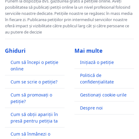
Punem la dispoziția dvs. găzduirea gratis a petițiile online. Aveți
posibilitatea să publicați petiții online la un nivel profesional folosind
serviciile noastre dedicate. Petițiile noastre se regăsesc în mass media
în fiecare zi. Publicarea petițiilor prin intermediul serviciilor noastre
oferă impact și vizibilitate către publicul larg cât și către persoane ce
au putere de decizie
Ghiduri
Mai multe
Cum să începi o petiție
Inițiază o petiție
online
Politică de
Cum se scrie o petiție?
confidențialitate
Cum să promovați o
Gestionați cookie-urile
petiție?
Despre noi
Cum să obții apariții în
presă pentru petiția ta
Cum să înmânezi o