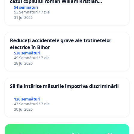
cazul copilului român Wiliam Kristian
Gheorghe, aflat în plasament în Danemarca de
54 semnături
53 Semnături / 7 zile
12 ani
31 Jul 2026
Reduceți accidentele grave ale trotinetelor
electrice în Bihor
538 semnături
49 Semnături / 7 zile
28 Jul 2026
Să fie întărite măsurile împotriva discriminării
126 semnături
47 Semnături / 7 zile
30 Jul 2026