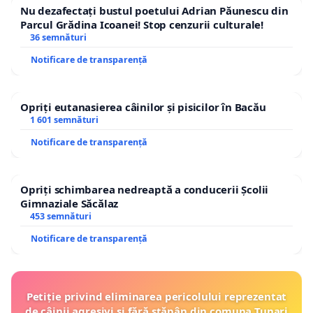
Nu dezafectați bustul poetului Adrian Păunescu din
Parcul Grădina Icoanei! Stop cenzurii culturale!
36 semnături
Notificare de transparență
Opriți eutanasierea câinilor și pisicilor în Bacău
1 601 semnături
Notificare de transparență
Opriți schimbarea nedreaptă a conducerii Școlii
Gimnaziale Săcălaz
453 semnături
Notificare de transparență
Petiție privind eliminarea pericolului reprezentat
de câinii agresivi și fără stăpân din comuna Tunari