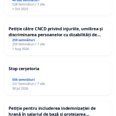
48 086 semnături
528 Semnături / 7 zile
1 Oct 2025
Petiție către CNCD privind injuriile, umilirea și
discriminarea persoanelor cu dizabilități de
către utilizatorul TikTok „Gorici”
259 semnături
259 Semnături / 7 zile
1 Aug 2026
Stop cerșetoria
556 semnături
231 Semnături / 7 zile
30 Jul 2026
Petiție pentru includerea indemnizației de
hrană în salariul de bază și protejarea