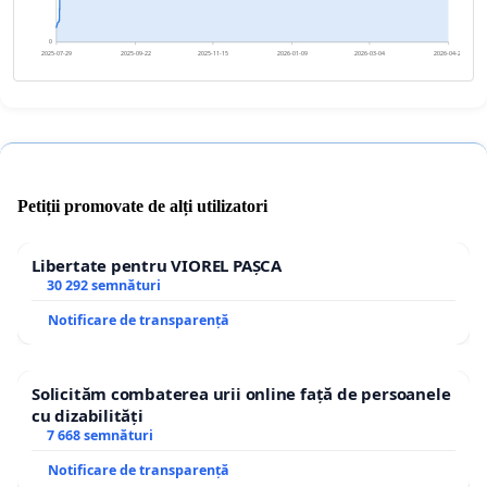
0
2025-07-29
2025-09-22
2025-11-15
2026-01-09
2026-03-04
2026-04-28
Petiții promovate de alți utilizatori
Libertate pentru VIOREL PAȘCA
30 292 semnături
Notificare de transparență
Solicităm combaterea urii online față de persoanele
cu dizabilități
7 668 semnături
Notificare de transparență