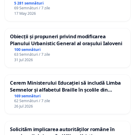
5 281 semnături
69 Semnături / 7 zile
17 May 2026
Obiecții și propuneri privind modificarea
Planului Urbanistic General al orașului Ialoveni
100 semnături
63 Semnături / 7 zile
31 Jul 2026
Cerem Ministerului Educației să includă Limba
Semnelor și alfabetul Braille în școlile din
Republica Moldova!
169 semnături
62 Semnături / 7 zile
26 Jul 2026
Solicităm implicarea autorităților române în