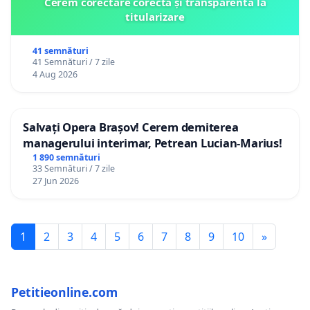
Cerem corectare corectă și transparentă la
titularizare
41 semnături
41 Semnături / 7 zile
4 Aug 2026
Salvați Opera Brașov! Cerem demiterea
managerului interimar, Petrean Lucian-Marius!
1 890 semnături
33 Semnături / 7 zile
27 Jun 2026
1
2
3
4
5
6
7
8
9
10
»
Petitieonline.com