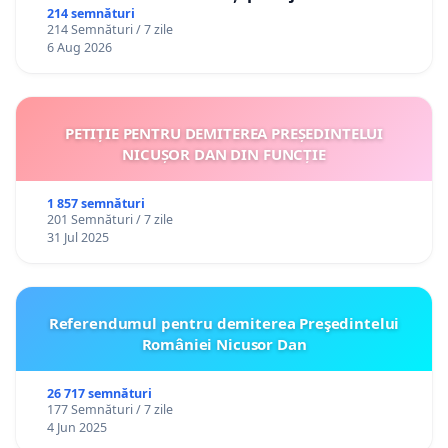
gradațiilor de vechime pentru asistenții
214 semnături
214 Semnături / 7 zile
personali
6 Aug 2026
PETIȚIE PENTRU DEMITEREA PREȘEDINTELUI
NICUȘOR DAN DIN FUNCȚIE
1 857 semnături
201 Semnături / 7 zile
31 Jul 2025
Referendumul pentru demiterea Preşedintelui
României Nicusor Dan
26 717 semnături
177 Semnături / 7 zile
4 Jun 2025