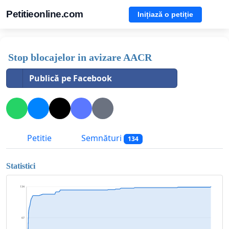
Petitieonline.com
Inițiază o petiție
Stop blocajelor in avizare AACR
Publică pe Facebook
Petitie
Semnături
134
Statistici
134
67