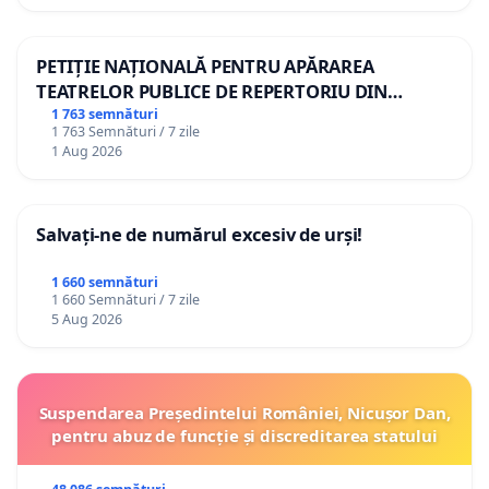
PETIȚIE NAȚIONALĂ PENTRU APĂRAREA
TEATRELOR PUBLICE DE REPERTORIU DIN
ROMÂNIA
1 763 semnături
1 763 Semnături / 7 zile
1 Aug 2026
Salvați-ne de numărul excesiv de urși!
1 660 semnături
1 660 Semnături / 7 zile
5 Aug 2026
Suspendarea Președintelui României, Nicușor Dan,
pentru abuz de funcție și discreditarea statului