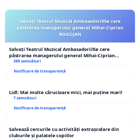
Salvați Teatrul Muzical Ambasadorii!Se cere
păstrarea managerului general Mihai-Ciprian
ROGOJAN
Salvați Teatrul Muzical Ambasadorii!Se cere
păstrarea managerului general Mihai-Ciprian
ROGOJAN
389 semnături
Notificare de transparență
Lidl: Mai multe cărucioare mici, mai puține mari!
7 semnături
Notificare de transparență
Salvează cercurile cu activități extrașcolare din
cluburile și palatele copiilor