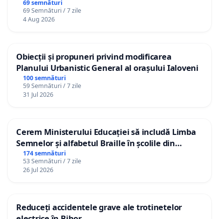
69 semnături
69 Semnături / 7 zile
4 Aug 2026
Obiecții și propuneri privind modificarea
Planului Urbanistic General al orașului Ialoveni
100 semnături
59 Semnături / 7 zile
31 Jul 2026
Cerem Ministerului Educației să includă Limba
Semnelor și alfabetul Braille în școlile din
Republica Moldova!
174 semnături
53 Semnături / 7 zile
26 Jul 2026
Reduceți accidentele grave ale trotinetelor
electrice în Bihor