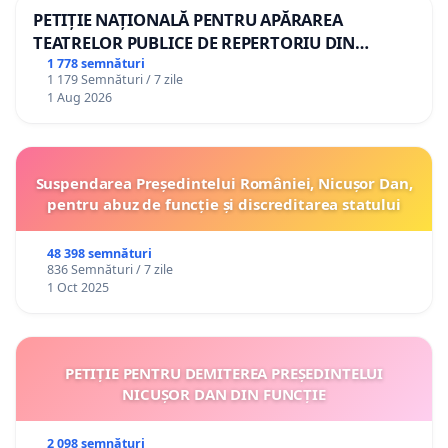
PETIȚIE NAȚIONALĂ PENTRU APĂRAREA
TEATRELOR PUBLICE DE REPERTORIU DIN
ROMÂNIA
1 778 semnături
1 179 Semnături / 7 zile
1 Aug 2026
Suspendarea Președintelui României, Nicușor Dan,
pentru abuz de funcție și discreditarea statului
48 398 semnături
836 Semnături / 7 zile
1 Oct 2025
PETIȚIE PENTRU DEMITEREA PREȘEDINTELUI
NICUȘOR DAN DIN FUNCȚIE
2 098 semnături