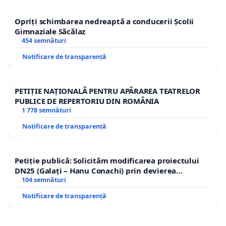
Opriți schimbarea nedreaptă a conducerii Școlii
Gimnaziale Săcălaz
454 semnături
Notificare de transparență
PETIȚIE NAȚIONALĂ PENTRU APĂRAREA TEATRELOR
PUBLICE DE REPERTORIU DIN ROMÂNIA
1 778 semnături
Notificare de transparență
Petiție publică: Solicităm modificarea proiectului
DN25 (Galați – Hanu Conachi) prin devierea
traseului în afara localităților!
104 semnături
Notificare de transparență