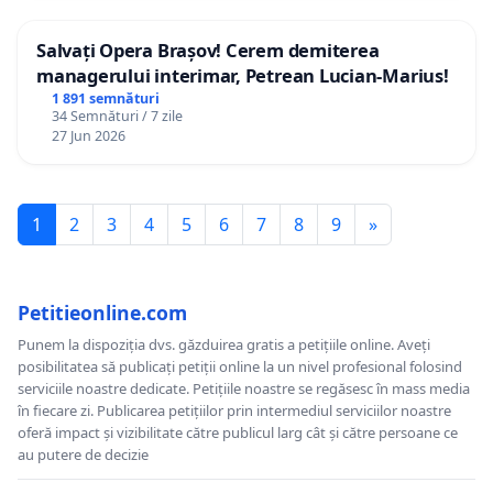
Salvați Opera Brașov! Cerem demiterea
managerului interimar, Petrean Lucian-Marius!
1 891 semnături
34 Semnături / 7 zile
27 Jun 2026
1
2
3
4
5
6
7
8
9
»
Petitieonline.com
Punem la dispoziția dvs. găzduirea gratis a petițiile online. Aveți
posibilitatea să publicați petiții online la un nivel profesional folosind
serviciile noastre dedicate. Petițiile noastre se regăsesc în mass media
în fiecare zi. Publicarea petițiilor prin intermediul serviciilor noastre
oferă impact și vizibilitate către publicul larg cât și către persoane ce
au putere de decizie