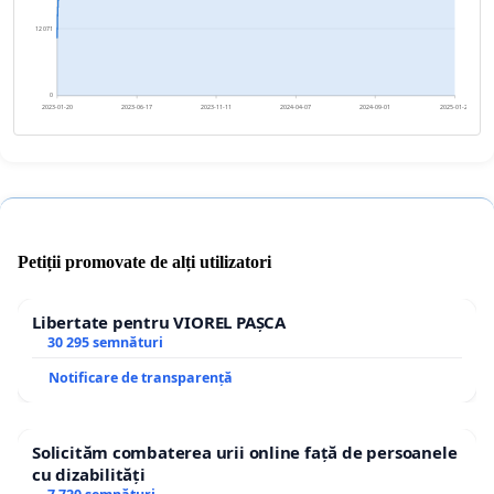
12 071
0
2023-01-20
2023-06-17
2023-11-11
2024-04-07
2024-09-01
2025-01-27
Petiții promovate de alți utilizatori
Libertate pentru VIOREL PAȘCA
30 295 semnături
Notificare de transparență
Solicităm combaterea urii online față de persoanele
cu dizabilități