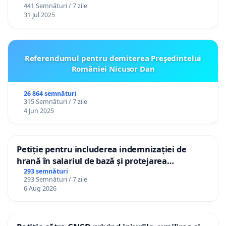
441 Semnături / 7 zile
31 Jul 2025
Referendumul pentru demiterea Preşedintelui
României Nicusor Dan
26 864 semnături
315 Semnături / 7 zile
4 Jun 2025
Petiție pentru includerea indemnizației de
hrană în salariul de bază și protejarea
gradațiilor de vechime pentru asistenții
293 semnături
293 Semnături / 7 zile
personali
6 Aug 2026