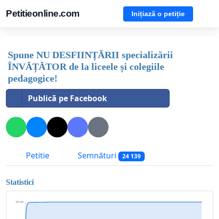
Petitieonline.com
Inițiază o petiție
Spune NU DESFIINȚĂRII specializării
ÎNVĂȚĂTOR de la liceele și colegiile
pedagogice!
Publică pe Facebook
Petitie
Semnături
24 139
Statistici
24 142