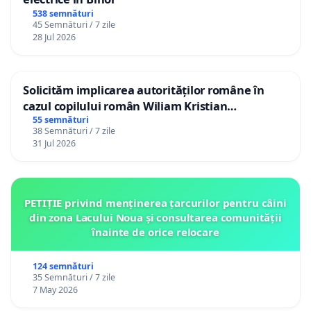
538 semnături
45 Semnături / 7 zile
28 Jul 2026
Solicităm implicarea autorităților române în
cazul copilului român Wiliam Kristian
Gheorghe, aflat în plasament în Danemarca de
55 semnături
38 Semnături / 7 zile
12 ani
31 Jul 2026
PETIȚIE privind menținerea țarcurilor pentru câini
din zona Lacului Noua și consultarea comunității
înainte de orice relocare
124 semnături
35 Semnături / 7 zile
7 May 2026