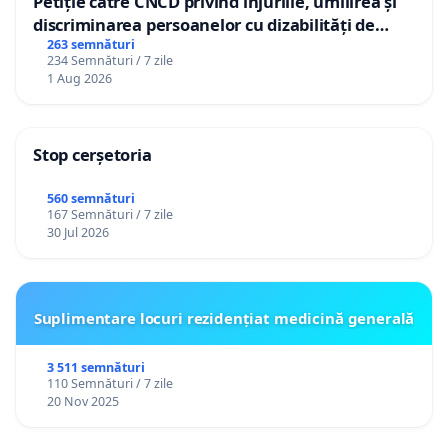
Petiție către CNCD privind injuriile, umilirea și
discriminarea persoanelor cu dizabilități de
către utilizatorul TikTok „Gorici”
263 semnături
234 Semnături / 7 zile
1 Aug 2026
Stop cerșetoria
560 semnături
167 Semnături / 7 zile
30 Jul 2026
Suplimentare locuri rezidențiat medicină generală
3 511 semnături
110 Semnături / 7 zile
20 Nov 2025