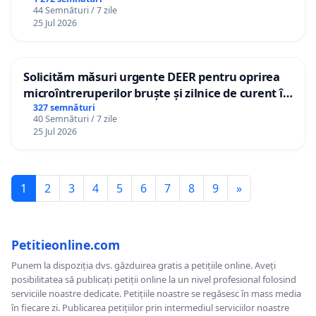
44 Semnături / 7 zile
25 Jul 2026
Solicităm măsuri urgente DEER pentru oprirea
microîntreruperilor bruște și zilnice de curent în
Sâncraiu de Mureș și Nazna
327 semnături
40 Semnături / 7 zile
25 Jul 2026
1
2
3
4
5
6
7
8
9
»
Petitieonline.com
Punem la dispoziția dvs. găzduirea gratis a petițiile online. Aveți
posibilitatea să publicați petiții online la un nivel profesional folosind
serviciile noastre dedicate. Petițiile noastre se regăsesc în mass media
în fiecare zi. Publicarea petițiilor prin intermediul serviciilor noastre