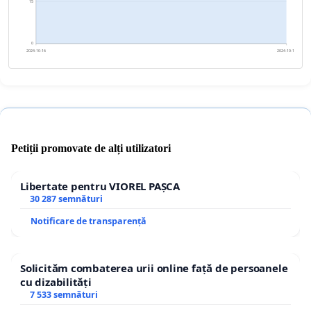
15
0
2024-10-16
2024-10-17
Petiții promovate de alți utilizatori
Libertate pentru VIOREL PAȘCA
30 287 semnături
Notificare de transparență
Solicităm combaterea urii online față de persoanele
cu dizabilități
7 533 semnături