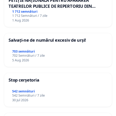
PETIȚIE NAȚIONALĂ PENTRU APĂRAREA
TEATRELOR PUBLICE DE REPERTORIU DIN
ROMÂNIA
1 712 semnături
1 712 Semnături / 7 zile
1 Aug 2026
Salvați-ne de numărul excesiv de urși!
703 semnături
702 Semnături / 7 zile
5 Aug 2026
Stop cerșetoria
542 semnături
542 Semnături / 7 zile
30 Jul 2026