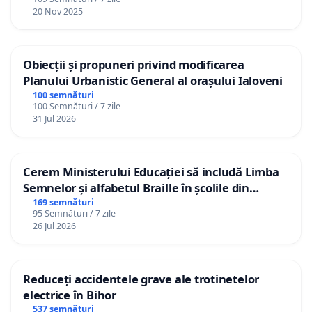
20 Nov 2025
Obiecții și propuneri privind modificarea
Planului Urbanistic General al orașului Ialoveni
100 semnături
100 Semnături / 7 zile
31 Jul 2026
Cerem Ministerului Educației să includă Limba
Semnelor și alfabetul Braille în școlile din
Republica Moldova!
169 semnături
95 Semnături / 7 zile
26 Jul 2026
Reduceți accidentele grave ale trotinetelor
electrice în Bihor
537 semnături