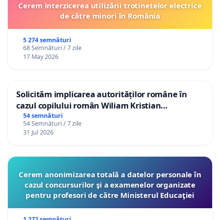
Cerem interzicerea utilizării trotinetelor electrice
de către minori în România
5 274 semnături
68 Semnături / 7 zile
17 May 2026
Solicităm implicarea autorităților române în
cazul copilului român Wiliam Kristian
Gheorghe, aflat în plasament în Danemarca de
54 semnături
54 Semnături / 7 zile
12 ani
31 Jul 2026
Cerem anonimizarea totală a datelor personale în
cazul concursurilor şi a examenelor organizate
pentru profesori de către Ministerul Educaţiei
1 272 semnături