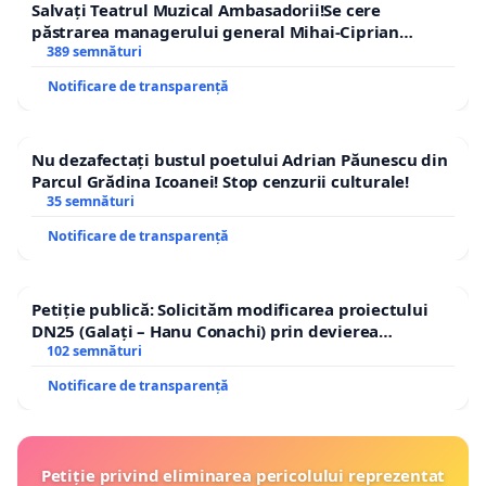
Salvați Teatrul Muzical Ambasadorii!Se cere
păstrarea managerului general Mihai-Ciprian
ROGOJAN
389 semnături
Notificare de transparență
Nu dezafectați bustul poetului Adrian Păunescu din
Parcul Grădina Icoanei! Stop cenzurii culturale!
35 semnături
Notificare de transparență
Petiție publică: Solicităm modificarea proiectului
DN25 (Galați – Hanu Conachi) prin devierea
traseului în afara localităților!
102 semnături
Notificare de transparență
Petiție privind eliminarea pericolului reprezentat