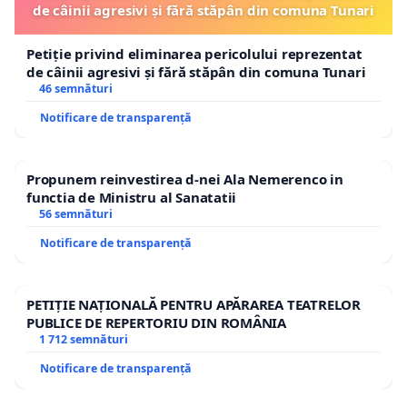
de câinii agresivi și fără stăpân din comuna Tunari
Petiție privind eliminarea pericolului reprezentat
de câinii agresivi și fără stăpân din comuna Tunari
46 semnături
Notificare de transparență
Propunem reinvestirea d-nei Ala Nemerenco in
functia de Ministru al Sanatatii
56 semnături
Notificare de transparență
PETIȚIE NAȚIONALĂ PENTRU APĂRAREA TEATRELOR
PUBLICE DE REPERTORIU DIN ROMÂNIA
1 712 semnături
Notificare de transparență