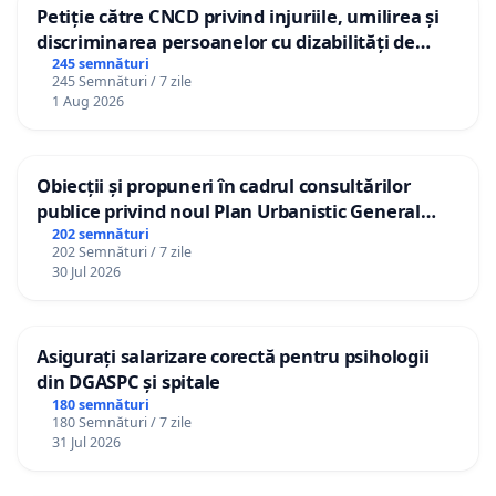
Petiție către CNCD privind injuriile, umilirea și
discriminarea persoanelor cu dizabilități de
către utilizatorul TikTok „Gorici”
245 semnături
245 Semnături / 7 zile
1 Aug 2026
Obiecții și propuneri în cadrul consultărilor
publice privind noul Plan Urbanistic General
(PUG) Ialoveni
202 semnături
202 Semnături / 7 zile
30 Jul 2026
Asigurați salarizare corectă pentru psihologii
din DGASPC și spitale
180 semnături
180 Semnături / 7 zile
31 Jul 2026