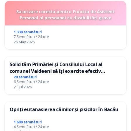
Salarizare corecta pentru Funcția de Asistent
Personal al persoanei cu dizabilități grave
1 338 semnături
7 Semnături / 24 ore
26 May 2026
Solicităm Primăriei și Consiliului Local al
comunei Vaideeni să își exercite efectiv
atribuțiile legale și să reprezinte interesele
20 semnături
6 Semnături / 24 ore
cetățenilor în raport cu APAVIL S.A, operatorul
21 Jul 2026
serviciului de apă!
Opriți eutanasierea câinilor și pisicilor în Bacău
1 600 semnături
4 Semnături / 24 ore