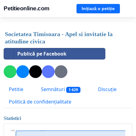
Petitieonline.com
Inițiază o petiție
Societatea Timisoara - Apel si invitatie la
atitudine civica
Publică pe Facebook
Petitie
Semnături
Discuție
1 629
Politică de confidențialitate
Statistici
1 629