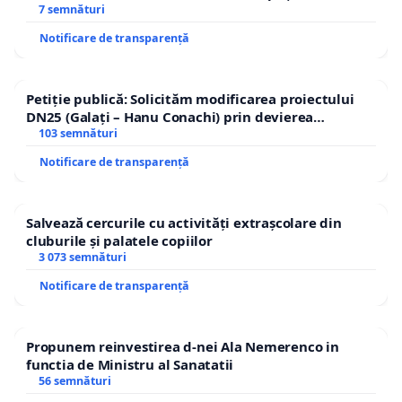
7 semnături
Notificare de transparență
Petiție publică: Solicităm modificarea proiectului
DN25 (Galați – Hanu Conachi) prin devierea
traseului în afara localităților!
103 semnături
Notificare de transparență
Salvează cercurile cu activități extrașcolare din
cluburile și palatele copiilor
3 073 semnături
Notificare de transparență
Propunem reinvestirea d-nei Ala Nemerenco in
functia de Ministru al Sanatatii
56 semnături