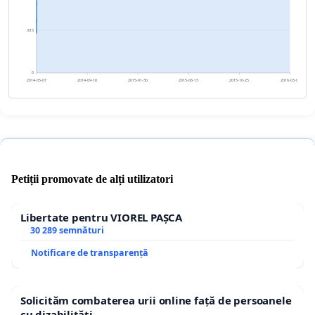
815
0
2014-05-07
2014-09-18
2015-01-30
2015-06-13
2015-10-25
2016-03-07
Petiții promovate de alți utilizatori
Libertate pentru VIOREL PAȘCA
30 289 semnături
Notificare de transparență
Solicităm combaterea urii online față de persoanele
cu dizabilități