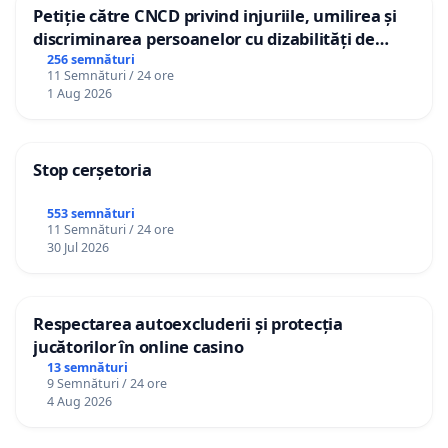
Petiție către CNCD privind injuriile, umilirea și
discriminarea persoanelor cu dizabilități de
către utilizatorul TikTok „Gorici”
256 semnături
11 Semnături / 24 ore
1 Aug 2026
Stop cerșetoria
553 semnături
11 Semnături / 24 ore
30 Jul 2026
Respectarea autoexcluderii și protecția
jucătorilor în online casino
13 semnături
9 Semnături / 24 ore
4 Aug 2026