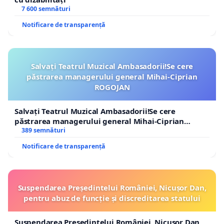
7 600 semnături
Notificare de transparență
Salvați Teatrul Muzical Ambasadorii!Se cere
păstrarea managerului general Mihai-Ciprian
ROGOJAN
Salvați Teatrul Muzical Ambasadorii!Se cere
păstrarea managerului general Mihai-Ciprian
ROGOJAN
389 semnături
Notificare de transparență
Suspendarea Președintelui României, Nicușor Dan,
pentru abuz de funcție și discreditarea statului
Suspendarea Președintelui României, Nicușor Dan,