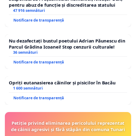
pentru abuz de funcție și discreditarea statului
47 916 semnături
Notificare de transparență
Nu dezafectați bustul poetului Adrian Păunescu din
Parcul Grădina Icoanei! Stop cenzurii culturale!
36 semnături
Notificare de transparență
Opriți eutanasierea câinilor și pisicilor în Bacău
1 600 semnături
Notificare de transparență
Petiție privind eliminarea pericolului reprezentat
de câinii agresivi și fără stăpân din comuna Tunari