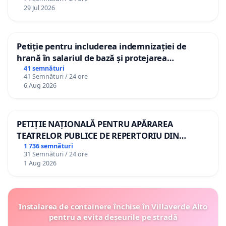
29 Jul 2026
Petiție pentru includerea indemnizației de
hrană în salariul de bază și protejarea
gradațiilor de vechime pentru asistenții
41 semnături
41 Semnături / 24 ore
personali
6 Aug 2026
PETIȚIE NAȚIONALĂ PENTRU APĂRAREA
TEATRELOR PUBLICE DE REPERTORIU DIN
ROMÂNIA
1 736 semnături
31 Semnături / 24 ore
1 Aug 2026
Instalarea de containere închise în Villaverde Alto
pentru a evita deșeurile pe stradă