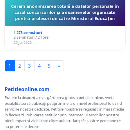
Cerem anonimizarea totală a datelor personale în
cazul concursurilor şi a examenelor organizate
pentru profesori de către Ministerul Educaţiei
1 275 semnături
3 Semnături / 24 ore
25 Jul 2026
1
2
3
4
5
»
Petitieonline.com
Punem la dispoziția dvs. găzduirea gratis a petițiile online. Aveți
posibilitatea să publicați petiții online la un nivel profesional folosind
serviciile noastre dedicate. Petițiile noastre se regăsesc în mass media
în fiecare zi. Publicarea petițiilor prin intermediul serviciilor noastre
oferă impact și vizibilitate către publicul larg cât și către persoane ce
au putere de decizie