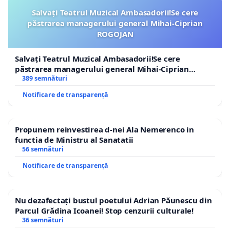
Salvați Teatrul Muzical Ambasadorii!Se cere
păstrarea managerului general Mihai-Ciprian
ROGOJAN
Salvați Teatrul Muzical Ambasadorii!Se cere
păstrarea managerului general Mihai-Ciprian
ROGOJAN
389 semnături
Notificare de transparență
Propunem reinvestirea d-nei Ala Nemerenco in
functia de Ministru al Sanatatii
56 semnături
Notificare de transparență
Nu dezafectați bustul poetului Adrian Păunescu din
Parcul Grădina Icoanei! Stop cenzurii culturale!
36 semnături