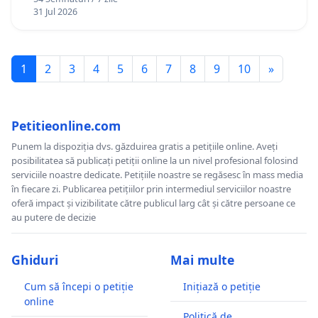
12 ani
31 Jul 2026
1
2
3
4
5
6
7
8
9
10
»
Petitieonline.com
Punem la dispoziția dvs. găzduirea gratis a petițiile online. Aveți
posibilitatea să publicați petiții online la un nivel profesional folosind
serviciile noastre dedicate. Petițiile noastre se regăsesc în mass media
în fiecare zi. Publicarea petițiilor prin intermediul serviciilor noastre
oferă impact și vizibilitate către publicul larg cât și către persoane ce
au putere de decizie
Ghiduri
Mai multe
Cum să începi o petiție
Inițiază o petiție
online
Politică de