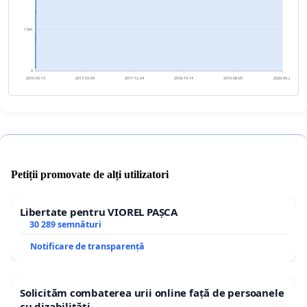
1 041
0
2016-05-13
2017-03-04
2017-12-24
2018-10-14
2019-08-05
2020-05-26
Petiții promovate de alți utilizatori
Libertate pentru VIOREL PAȘCA
30 289 semnături
Notificare de transparență
Solicităm combaterea urii online față de persoanele
cu dizabilități