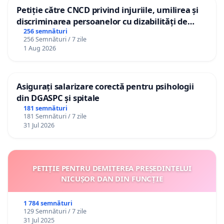
Petiție către CNCD privind injuriile, umilirea și
discriminarea persoanelor cu dizabilități de
către utilizatorul TikTok „Gorici”
256 semnături
256 Semnături / 7 zile
1 Aug 2026
Asigurați salarizare corectă pentru psihologii
din DGASPC și spitale
181 semnături
181 Semnături / 7 zile
31 Jul 2026
PETIȚIE PENTRU DEMITEREA PREȘEDINTELUI
NICUȘOR DAN DIN FUNCȚIE
1 784 semnături
129 Semnături / 7 zile
31 Jul 2025