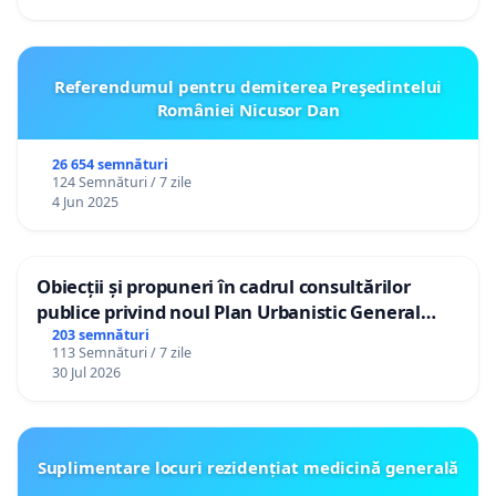
Referendumul pentru demiterea Preşedintelui
României Nicusor Dan
26 654 semnături
124 Semnături / 7 zile
4 Jun 2025
Obiecții și propuneri în cadrul consultărilor
publice privind noul Plan Urbanistic General
(PUG) Ialoveni
203 semnături
113 Semnături / 7 zile
30 Jul 2026
Suplimentare locuri rezidențiat medicină generală