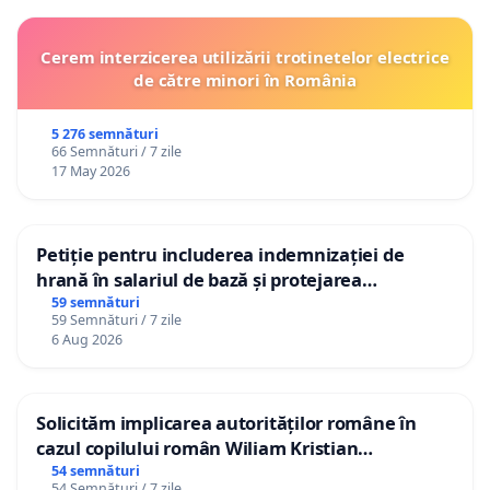
Cerem interzicerea utilizării trotinetelor electrice
de către minori în România
5 276 semnături
66 Semnături / 7 zile
17 May 2026
Petiție pentru includerea indemnizației de
hrană în salariul de bază și protejarea
gradațiilor de vechime pentru asistenții
59 semnături
59 Semnături / 7 zile
personali
6 Aug 2026
Solicităm implicarea autorităților române în
cazul copilului român Wiliam Kristian
Gheorghe, aflat în plasament în Danemarca de
54 semnături
54 Semnături / 7 zile