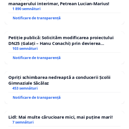
managerului interimar, Petrean Lucian-Marius!
1 890 semnături
Notificare de transparență
Petiție publică: Solicităm modificarea proiectului
DN25 (Galați – Hanu Conachi) prin devierea
traseului în afara localităților!
103 semnături
Notificare de transparență
Opriți schimbarea nedreaptă a conducerii Școlii
Gimnaziale Săcălaz
453 semnături
Notificare de transparență
Lidl: Mai multe cărucioare mici, mai puține mari!
7 semnături