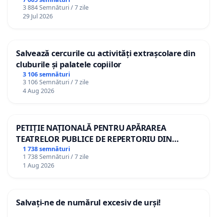
3 884 Semnături / 7 zile
29 Jul 2026
Salvează cercurile cu activități extrașcolare din
cluburile și palatele copiilor
3 106 semnături
3 106 Semnături / 7 zile
4 Aug 2026
PETIȚIE NAȚIONALĂ PENTRU APĂRAREA
TEATRELOR PUBLICE DE REPERTORIU DIN
ROMÂNIA
1 738 semnături
1 738 Semnături / 7 zile
1 Aug 2026
Salvați-ne de numărul excesiv de urși!