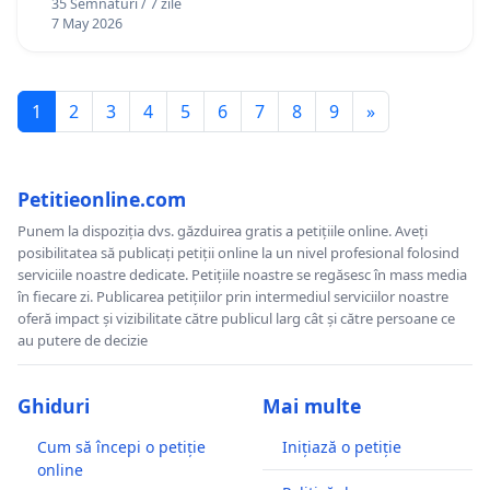
35 Semnături / 7 zile
7 May 2026
1
2
3
4
5
6
7
8
9
»
Petitieonline.com
Punem la dispoziția dvs. găzduirea gratis a petițiile online. Aveți
posibilitatea să publicați petiții online la un nivel profesional folosind
serviciile noastre dedicate. Petițiile noastre se regăsesc în mass media
în fiecare zi. Publicarea petițiilor prin intermediul serviciilor noastre
oferă impact și vizibilitate către publicul larg cât și către persoane ce
au putere de decizie
Ghiduri
Mai multe
Cum să începi o petiție
Inițiază o petiție
online