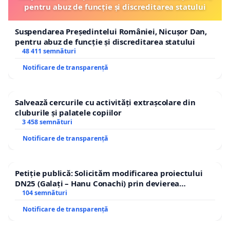
pentru abuz de funcție și discreditarea statului
Suspendarea Președintelui României, Nicușor Dan,
pentru abuz de funcție și discreditarea statului
48 411 semnături
Notificare de transparență
Salvează cercurile cu activități extrașcolare din
cluburile și palatele copiilor
3 458 semnături
Notificare de transparență
Petiție publică: Solicităm modificarea proiectului
DN25 (Galați – Hanu Conachi) prin devierea
traseului în afara localităților!
104 semnături
Notificare de transparență