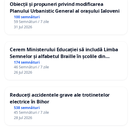
Obiecții și propuneri privind modificarea
Planului Urbanistic General al orașului Ialoveni
100 semnături
59 Semnături / 7 zile
31 Jul 2026
Cerem Ministerului Educației să includă Limba
Semnelor și alfabetul Braille în școlile din
Republica Moldova!
174 semnături
46 Semnături / 7 zile
26 Jul 2026
Reduceți accidentele grave ale trotinetelor
electrice în Bihor
538 semnături
45 Semnături / 7 zile
28 Jul 2026