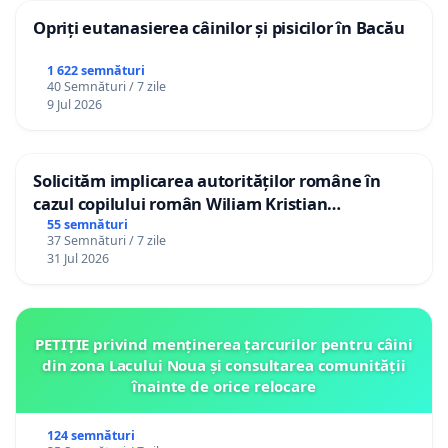
Opriți eutanasierea câinilor și pisicilor în Bacău
1 622 semnături
40 Semnături / 7 zile
9 Jul 2026
Solicităm implicarea autorităților române în
cazul copilului român Wiliam Kristian
Gheorghe, aflat în plasament în Danemarca de
55 semnături
37 Semnături / 7 zile
12 ani
31 Jul 2026
PETIȚIE privind menținerea țarcurilor pentru câini
din zona Lacului Noua și consultarea comunității
înainte de orice relocare
124 semnături