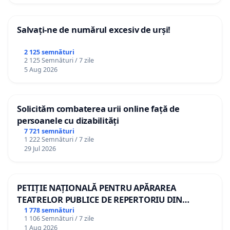
Salvați-ne de numărul excesiv de urși!
2 125 semnături
2 125 Semnături / 7 zile
5 Aug 2026
Solicităm combaterea urii online față de
persoanele cu dizabilități
7 721 semnături
1 222 Semnături / 7 zile
29 Jul 2026
PETIȚIE NAȚIONALĂ PENTRU APĂRAREA
TEATRELOR PUBLICE DE REPERTORIU DIN
ROMÂNIA
1 778 semnături
1 106 Semnături / 7 zile
1 Aug 2026