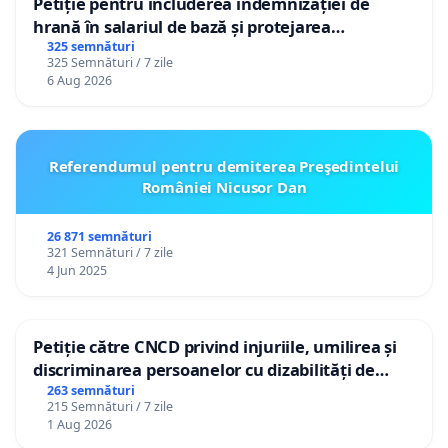
Petiție pentru includerea indemnizației de
hrană în salariul de bază și protejarea
gradațiilor de vechime pentru asistenții
325 semnături
325 Semnături / 7 zile
personali
6 Aug 2026
Referendumul pentru demiterea Preşedintelui
României Nicusor Dan
26 871 semnături
321 Semnături / 7 zile
4 Jun 2025
Petiție către CNCD privind injuriile, umilirea și
discriminarea persoanelor cu dizabilități de
către utilizatorul TikTok „Gorici”
263 semnături
215 Semnături / 7 zile
1 Aug 2026