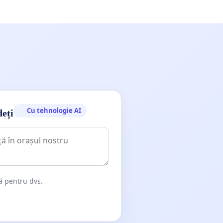
Cu tehnologie AI
deți
dă pentru dvs.