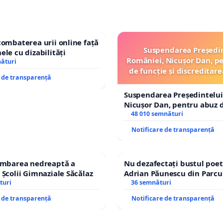
combaterea urii online față
Suspendarea Președi
ele cu dizabilități
României, Nicușor Dan, p
nături
de funcție și discreditare
e de transparență
Suspendarea Președintelui
Nicușor Dan, pentru abuz d
și discreditarea statului
48 010 semnături
Notificare de transparență
himbarea nedreaptă a
Nu dezafectați bustul poet
 Școlii Gimnaziale Săcălaz
Adrian Păunescu din Parcu
turi
Icoanei! Stop cenzurii cultu
36 semnături
e de transparență
Notificare de transparență