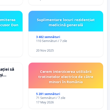
emiterea
Suplimentare locuri rezidențiat
icusor Dan
medicină generală
3 482 semnături
110 Semnături / 7 zile
20 Nov 2025
ației să
Cerem interzicerea utilizării
și
trotinetelor electrice de către
e din
minori în România
5 281 semnături
71 Semnături / 7 zile
17 May 2026