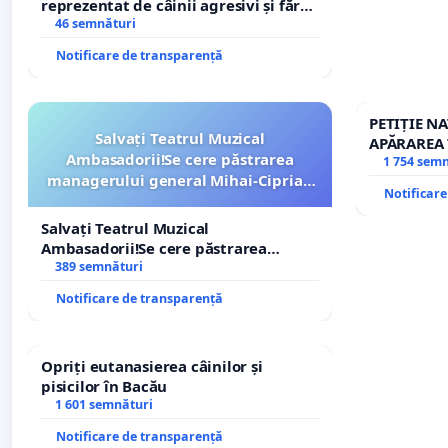
reprezentat de câinii agresivi și fără
stăpân din comuna Tunari
46 semnături
Notificare de transparență
PETIȚIE N
Salvați Teatrul Muzical
APĂRAREA 
Ambasadorii!Se cere păstrarea
REPERTOR
1 754 sem
managerului general Mihai-Ciprian
Notificar
ROGOJAN
Salvați Teatrul Muzical
Ambasadorii!Se cere păstrarea
managerului general Mihai-Ciprian
389 semnături
ROGOJAN
Notificare de transparență
Opriți eutanasierea câinilor și
pisicilor în Bacău
1 601 semnături
Notificare de transparență