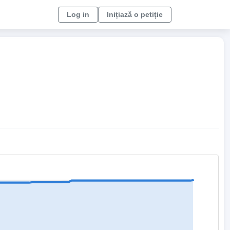
Log in
Inițiază o petiție