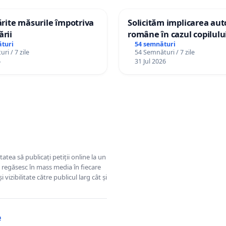
tărite măsurile împotriva
Solicităm implicarea auto
ării
române în cazul copilul
Wiliam Kristian Gheorghe
turi
54 semnături
ri / 7 zile
54 Semnături / 7 zile
plasament în Danemarca
6
31 Jul 2026
ani
tatea să publicați petiții online la un
se regăsesc în mass media în fiecare
 vizibilitate către publicul larg cât și
e