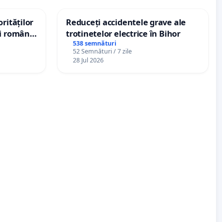
rităților
Reduceți accidentele grave ale
ui român
trotinetelor electrice în Bihor
, aflat în
538 semnături
52 Semnături / 7 zile
 de 12
28 Jul 2026