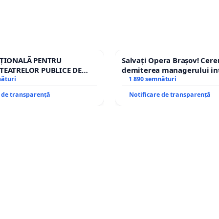
AȚIONALĂ PENTRU
Salvați Opera Brașov! Cer
TEATRELOR PUBLICE DE
demiterea managerului in
IU DIN ROMÂNIA
nături
Petrean Lucian-Marius!
1 890 semnături
e de transparență
Notificare de transparență