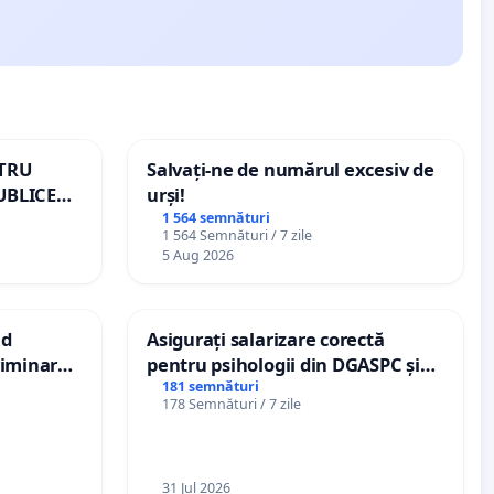
NTRU
Salvați-ne de numărul excesiv de
UBLICE
urși!
MÂNIA
1 564 semnături
1 564 Semnături / 7 zile
5 Aug 2026
nd
Asigurați salarizare corectă
criminarea
pentru psihologii din DGASPC și
ți de
spitale
181 semnături
178 Semnături / 7 zile
„Gorici”
31 Jul 2026