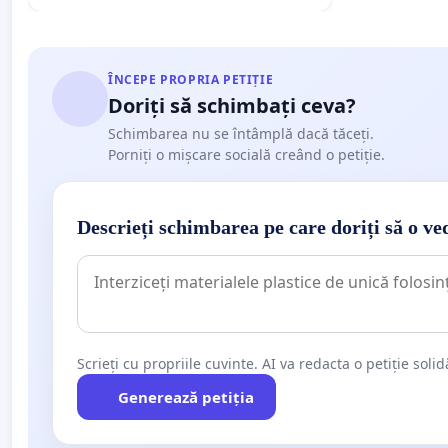
ÎNCEPE PROPRIA PETIȚIE
Doriți să schimbați ceva?
Schimbarea nu se întâmplă dacă tăceți.
Porniți o mișcare socială creând o petiție.
Descrieți schimbarea pe care doriți să o ve
Scrieți cu propriile cuvinte. AI va redacta o petiție soli
Generează petiția