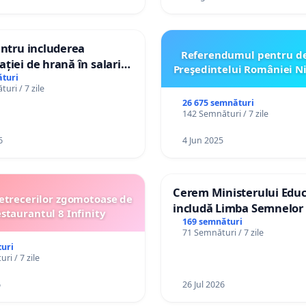
entru includerea
Referendumul pentru d
ției de hrană în salariul
Preşedintelui României N
i protejarea gradațiilor
turi
uri / 7 zile
e pentru asistenții
26 675 semnături
142 Semnături / 7 zile
6
4 Jun 2025
Cerem Ministerului Educ
etrecerilor zgomotoase de
includă Limba Semnelor 
estaurantul 8 Infinity
alfabetul Braille în școlil
169 semnături
71 Semnături / 7 zile
Republica Moldova!
uri
ri / 7 zile
6
26 Jul 2026