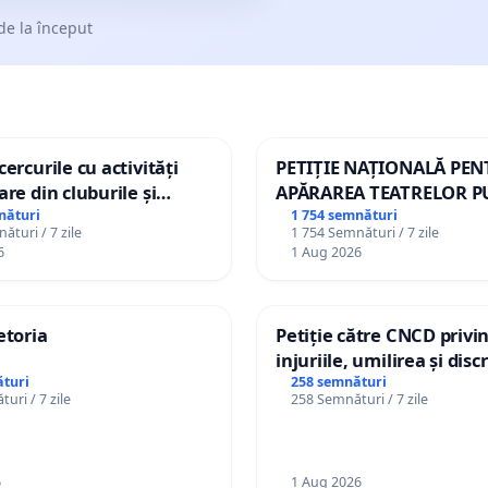
de la început
ercurile cu activități
PETIȚIE NAȚIONALĂ PE
are din cluburile și
APĂRAREA TEATRELOR P
opiilor
DE REPERTORIU DIN RO
nături
1 754 semnături
ături / 7 zile
1 754 Semnături / 7 zile
6
1 Aug 2026
etoria
Petiție către CNCD privi
injuriile, umilirea și dis
persoanelor cu dizabilită
turi
258 semnături
uri / 7 zile
258 Semnături / 7 zile
către utilizatorul TikTok 
6
1 Aug 2026