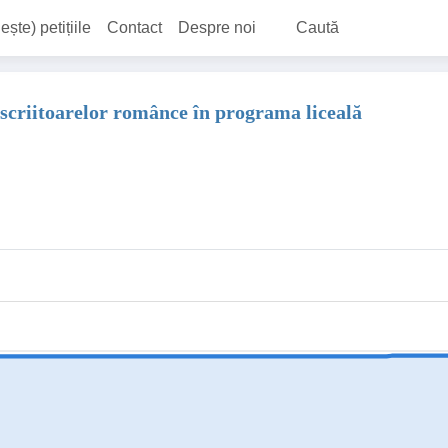
ește) petițiile
Contact
Despre noi
Caută
 scriitoarelor românce în programa liceală