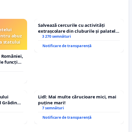
Salvează cercurile cu activități
ntelui
extrașcolare din cluburile și palatele
entru abuz
copiilor
3 270 semnături
a statului
Notificare de transparență
 României,
e funcție
ului
Lidl: Mai multe cărucioare mici, mai
l Grădina
puține mari!
rale!
7 semnături
Notificare de transparență