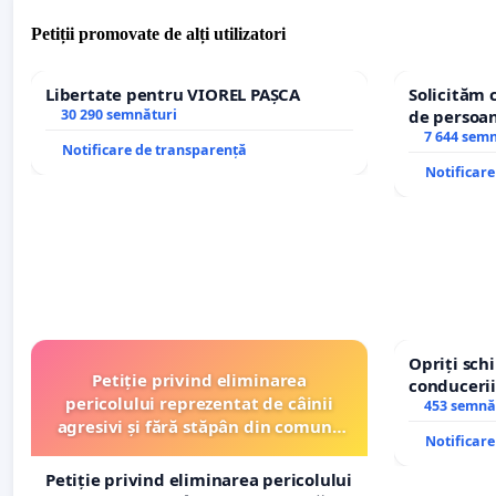
Petiții promovate de alți utilizatori
Libertate pentru VIOREL PAȘCA
Solicităm 
30 290 semnături
de persoan
7 644 sem
Notificare de transparență
Notificar
Opriți sc
Petiție privind eliminarea
conducerii
pericolului reprezentat de câinii
453 semnă
agresivi și fără stăpân din comuna
Notificar
Tunari
Petiție privind eliminarea pericolului