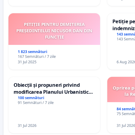
Petiție p
PETIȚIE PENTRU DEMITEREA
indemniza
PREȘEDINTELUI NICUȘOR DAN DIN
de bază ș
143 semnă
FUNCȚIE
143 Semnăt
de vechim
personali
1 823 semnături
167 Semnături / 7 zile
31 Jul 2025
6 Aug 202
Obiecții și propuneri privind
Oprirea p
modificarea Planului Urbanistic
la R
General al orașului Ialoveni
100 semnături
91 Semnături / 7 zile
84 semnăt
75 Semnătu
31 Jul 2026
31 Jul 202