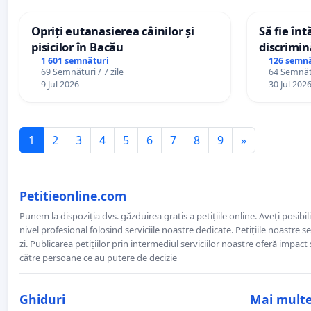
Opriți eutanasierea câinilor și
Să fie în
pisicilor în Bacău
discrimin
1 601 semnături
126 semnă
69 Semnături / 7 zile
64 Semnătu
9 Jul 2026
30 Jul 202
1
2
3
4
5
6
7
8
9
»
Petitieonline.com
Punem la dispoziția dvs. găzduirea gratis a petițiile online. Aveți posibili
nivel profesional folosind serviciile noastre dedicate. Petițiile noastre 
zi. Publicarea petițiilor prin intermediul serviciilor noastre oferă impact și
către persoane ce au putere de decizie
Ghiduri
Mai mult