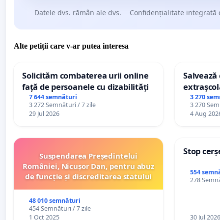
Datele dvs. rămân ale dvs.
Confidențialitate integrată 
Alte petiții care v-ar putea interesa
Solicităm combaterea urii online
Salvează c
față de persoanele cu dizabilități
extrașcol
palatele c
7 644 semnături
3 270 sem
3 272 Semnături / 7 zile
3 270 Semn
29 Jul 2026
4 Aug 202
Stop cerș
Suspendarea Președintelui
României, Nicușor Dan, pentru abuz
554 semnă
de funcție și discreditarea statului
278 Semnăt
48 010 semnături
454 Semnături / 7 zile
1 Oct 2025
30 Jul 202