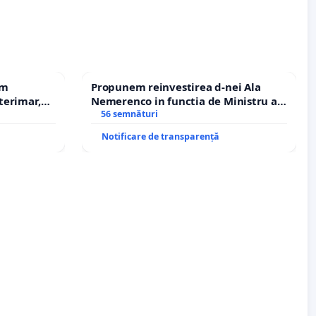
em
Propunem reinvestirea d-nei Ala
terimar,
Nemerenco in functia de Ministru al
Sanatatii
56 semnături
Notificare de transparență