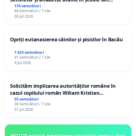
Republica Moldova!
174 semnături
44 Semnături / 7 zile
26 Jul 2026
Opriți eutanasierea câinilor și pisicilor în Bacău
1 623 semnături
41 Semnături / 7 zile
9 Jul 2026
Solicităm implicarea autorităților române în
cazul copilului român Wiliam Kristian
Gheorghe, aflat în plasament în Danemarca de
55 semnături
36 Semnături / 7 zile
12 ani
31 Jul 2026
PETIȚIE privind menținerea țarcurilor pentru câini