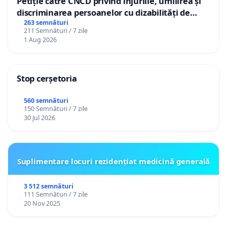
Petiție către CNCD privind injuriile, umilirea și
discriminarea persoanelor cu dizabilități de
către utilizatorul TikTok „Gorici”
263 semnături
211 Semnături / 7 zile
1 Aug 2026
Stop cerșetoria
560 semnături
150 Semnături / 7 zile
30 Jul 2026
Suplimentare locuri rezidențiat medicină generală
3 512 semnături
111 Semnături / 7 zile
20 Nov 2025