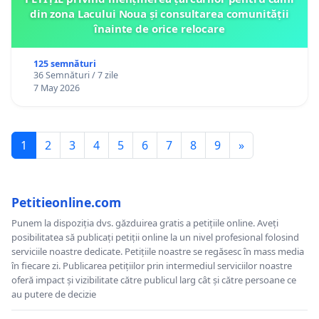
din zona Lacului Noua și consultarea comunității
înainte de orice relocare
125 semnături
36 Semnături / 7 zile
7 May 2026
1
2
3
4
5
6
7
8
9
»
Petitieonline.com
Punem la dispoziția dvs. găzduirea gratis a petițiile online. Aveți
posibilitatea să publicați petiții online la un nivel profesional folosind
serviciile noastre dedicate. Petițiile noastre se regăsesc în mass media
în fiecare zi. Publicarea petițiilor prin intermediul serviciilor noastre
oferă impact și vizibilitate către publicul larg cât și către persoane ce
au putere de decizie