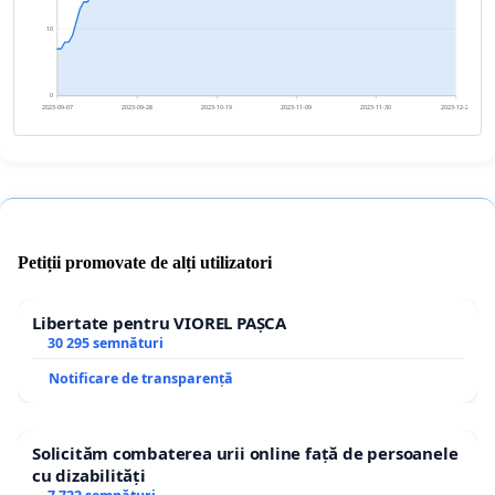
10
0
2023-09-07
2023-09-28
2023-10-19
2023-11-09
2023-11-30
2023-12-21
Petiții promovate de alți utilizatori
Libertate pentru VIOREL PAȘCA
30 295 semnături
Notificare de transparență
Solicităm combaterea urii online față de persoanele
cu dizabilități