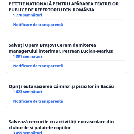
PETIȚIE NAȚIONALĂ PENTRU APĂRAREA TEATRELOR
PUBLICE DE REPERTORIU DIN ROMÂNIA
1 778 semnături
Notificare de transparență
Salvați Opera Brașov! Cerem demiterea
managerului interimar, Petrean Lucian-Marius!
1 891 semnături
Notificare de transparență
Opriți eutanasierea câinilor și pisicilor în Bacău
1 623 semnături
Notificare de transparență
Salvează cercurile cu activități extrașcolare din
cluburile și palatele copiilor
3 459 semnături