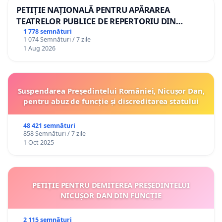
PETIȚIE NAȚIONALĂ PENTRU APĂRAREA
TEATRELOR PUBLICE DE REPERTORIU DIN
ROMÂNIA
1 778 semnături
1 074 Semnături / 7 zile
1 Aug 2026
Suspendarea Președintelui României, Nicușor Dan,
pentru abuz de funcție și discreditarea statului
48 421 semnături
858 Semnături / 7 zile
1 Oct 2025
PETIȚIE PENTRU DEMITEREA PREȘEDINTELUI
NICUȘOR DAN DIN FUNCȚIE
2 115 semnături