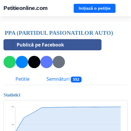
Petitieonline.com
Inițiază o petiție
PPA (PARTIDUL PASIONATILOR AUTO)
Publică pe Facebook
Petitie
Semnături
552
Statistici
552
276