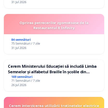
31 Jul 2026
Oprirea petrecerilor zgomotoase de la
Restaurantul 8 Infinity
84 semnături
75 Semnături / 7 zile
31 Jul 2026
Cerem Ministerului Educației să includă Limba
Semnelor și alfabetul Braille în școlile din
Republica Moldova!
169 semnături
71 Semnături / 7 zile
26 Jul 2026
Cerem interzicerea utilizării trotinetelor electrice