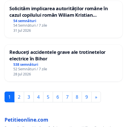
Solicităm implicarea autorităților române în
cazul copilului român Wiliam Kristian
Gheorghe, aflat în plasament în Danemarca de
54 semnături
54 Semnături / 7 zile
12 ani
31 Jul 2026
Reduceți accidentele grave ale trotinetelor
electrice în Bihor
538 semnături
52 Semnături / 7 zile
28 Jul 2026
1
2
3
4
5
6
7
8
9
»
Petitieonline.com