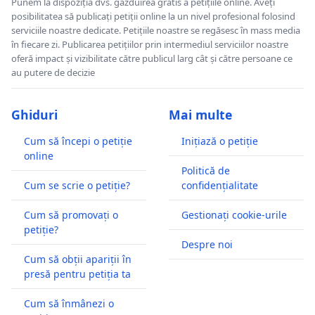
Punem la dispoziția dvs. găzduirea gratis a petițiile online. Aveți
posibilitatea să publicați petiții online la un nivel profesional folosind
serviciile noastre dedicate. Petițiile noastre se regăsesc în mass media
în fiecare zi. Publicarea petițiilor prin intermediul serviciilor noastre
oferă impact și vizibilitate către publicul larg cât și către persoane ce
au putere de decizie
Ghiduri
Mai multe
Cum să începi o petiție
Inițiază o petiție
online
Politică de
Cum se scrie o petiție?
confidențialitate
Cum să promovați o
Gestionați cookie-urile
petiție?
Despre noi
Cum să obții apariții în
presă pentru petiția ta
Cum să înmânezi o