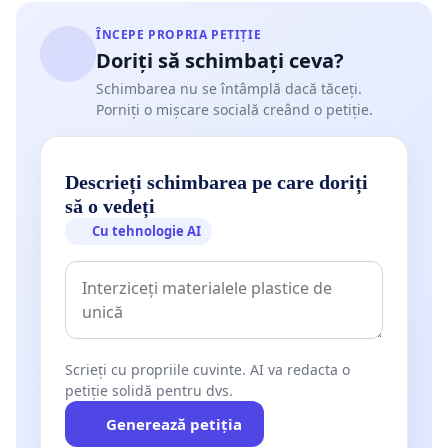
ÎNCEPE PROPRIA PETIȚIE
Doriți să schimbați ceva?
Schimbarea nu se întâmplă dacă tăceți.
Porniți o mișcare socială creând o petiție.
Descrieți schimbarea pe care doriți
să o vedeți
Cu tehnologie AI
Scrieți cu propriile cuvinte. AI va redacta o
petiție solidă pentru dvs.
Generează petiția