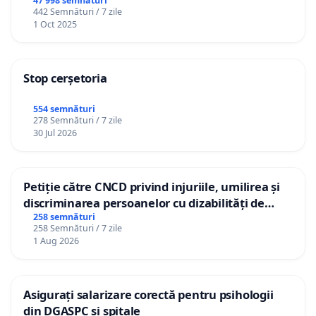
47 998 semnături
442 Semnături / 7 zile
1 Oct 2025
Stop cerșetoria
554 semnături
278 Semnături / 7 zile
30 Jul 2026
Petiție către CNCD privind injuriile, umilirea și
discriminarea persoanelor cu dizabilități de
către utilizatorul TikTok „Gorici”
258 semnături
258 Semnături / 7 zile
1 Aug 2026
Asigurați salarizare corectă pentru psihologii
din DGASPC și spitale