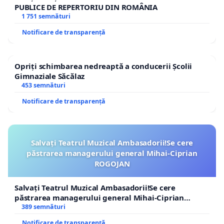
PUBLICE DE REPERTORIU DIN ROMÂNIA
1 751 semnături
Notificare de transparență
Opriți schimbarea nedreaptă a conducerii Școlii
Gimnaziale Săcălaz
453 semnături
Notificare de transparență
Salvați Teatrul Muzical Ambasadorii!Se cere
păstrarea managerului general Mihai-Ciprian
ROGOJAN
Salvați Teatrul Muzical Ambasadorii!Se cere
păstrarea managerului general Mihai-Ciprian
ROGOJAN
389 semnături
Notificare de transparență