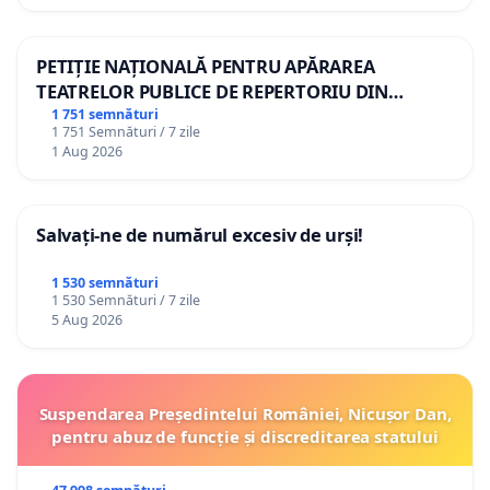
PETIȚIE NAȚIONALĂ PENTRU APĂRAREA
TEATRELOR PUBLICE DE REPERTORIU DIN
ROMÂNIA
1 751 semnături
1 751 Semnături / 7 zile
1 Aug 2026
Salvați-ne de numărul excesiv de urși!
1 530 semnături
1 530 Semnături / 7 zile
5 Aug 2026
Suspendarea Președintelui României, Nicușor Dan,
pentru abuz de funcție și discreditarea statului