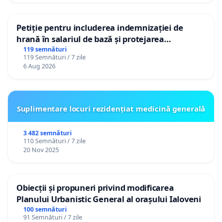
Petiție pentru includerea indemnizației de
hrană în salariul de bază și protejarea
gradațiilor de vechime pentru asistenții
119 semnături
119 Semnături / 7 zile
personali
6 Aug 2026
Suplimentare locuri rezidențiat medicină generală
3 482 semnături
110 Semnături / 7 zile
20 Nov 2025
Obiecții și propuneri privind modificarea
Planului Urbanistic General al orașului Ialoveni
100 semnături
91 Semnături / 7 zile