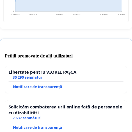
0
2024-06-16
2024-06-18
2024-06-21
2024-06-23
2024-06-26
2024-06-28
Petiții promovate de alți utilizatori
Libertate pentru VIOREL PAȘCA
30 290 semnături
Notificare de transparență
Solicităm combaterea urii online față de persoanele
cu dizabilități
7 637 semnături
Notificare de transparență