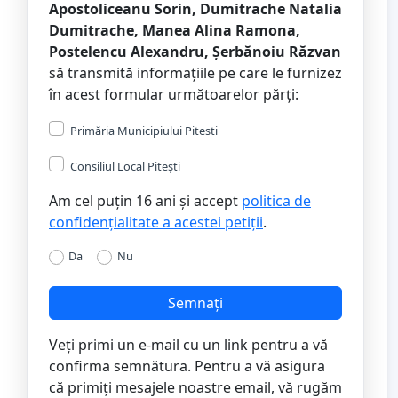
Apostoliceanu Sorin, Dumitrache Natalia
Dumitrache, Manea Alina Ramona,
Postelencu Alexandru, Șerbănoiu Răzvan
să transmită informațiile pe care le furnizez
în acest formular următoarelor părți:
Primăria Municipiului Pitesti
Consiliul Local Pitești
Am cel puțin 16 ani și accept
politica de
confidențialitate a acestei petiții
.
Da
Nu
Semnați
Veți primi un e-mail cu un link pentru a vă
confirma semnătura. Pentru a vă asigura
că primiți mesajele noastre email, vă rugăm