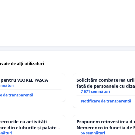
vate de alți utilizatori
e pentru VIOREL PAȘCA
Solicităm combaterea urii
emnături
față de persoanele cu diza
7 671 semnături
re de transparență
Notificare de transparență
cercurile cu activități
Propunem reinvestirea d-
are din cluburile și palatele
Nemerenco in functia de M
mnături
Sanatatii
56 semnături