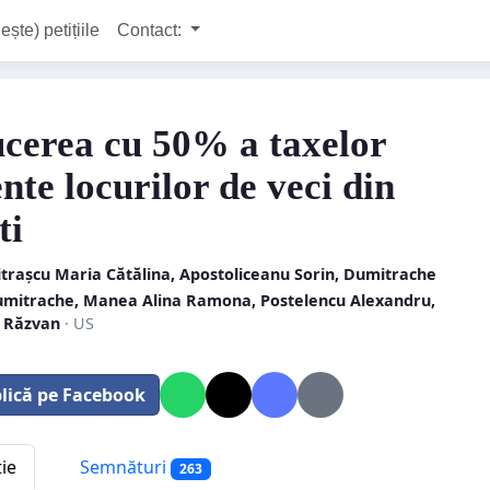
ește) petițiile
Contact:
cerea cu 50% a taxelor
nte locurilor de veci din
ti
trașcu Maria Cătălina, Apostoliceanu Sorin, Dumitrache
umitrache, Manea Alina Ramona, Postelencu Alexandru,
 Răzvan
· US
lică pe Facebook
tie
Semnături
263