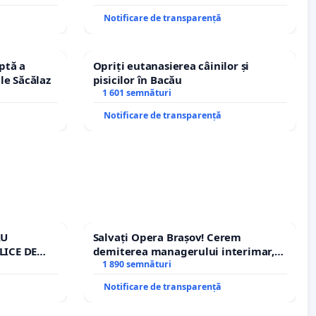
Notificare de transparență
ptă a
Opriți eutanasierea câinilor și
le Săcălaz
pisicilor în Bacău
1 601 semnături
Notificare de transparență
RU
Salvați Opera Brașov! Cerem
LICE DE
demiterea managerului interimar,
A
Petrean Lucian-Marius!
1 890 semnături
Notificare de transparență