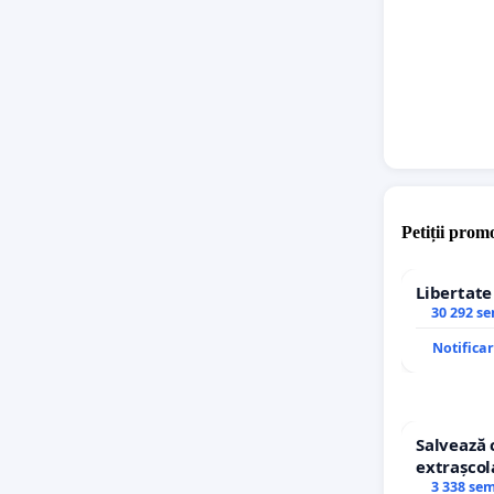
Petiții promo
Libertat
30 292 s
Notifica
Salvează 
extrașcol
copiilor
3 338 se