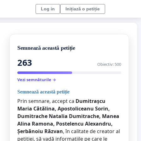
Log in
Inițiază o petiție
Semnează această petiție
263
Obiectiv: 500
Vezi semnăturile →
Semnează această petiție
Prin semnare, accept ca
Dumitrașcu
Maria Cătălina, Apostoliceanu Sorin,
Dumitrache Natalia Dumitrache, Manea
Alina Ramona, Postelencu Alexandru,
Șerbănoiu Răzvan
, în calitate de creator al
petiției, să vadă informațiile pe care le