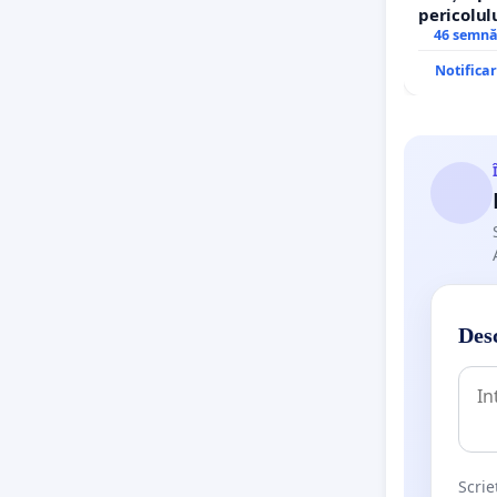
pericolul
agresivi 
46 semnă
Tunari
Notifica
Desc
Scrie