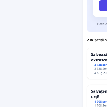
Datele
Alte petiții 
Salvează
extrașco
palatele
3 338 se
3 338 Sem
4 Aug 20
Salvați-
urși!
1 708 se
1 708 Sem