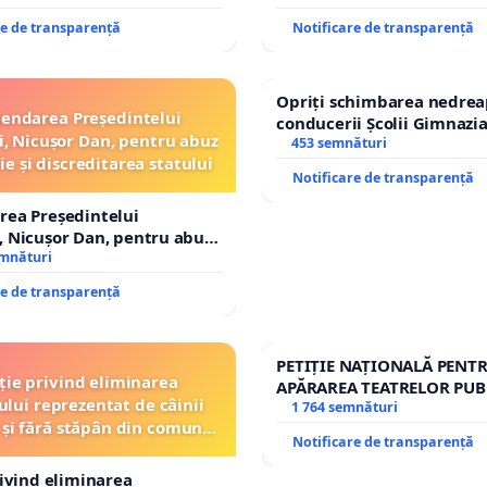
re de transparență
Notificare de transparență
Opriți schimbarea nedrea
endarea Președintelui
conducerii Școlii Gimnazia
, Nicușor Dan, pentru abuz
453 semnături
ie și discreditarea statului
Notificare de transparență
rea Președintelui
 Nicușor Dan, pentru abuz
e și discreditarea statului
emnături
re de transparență
PETIȚIE NAȚIONALĂ PENT
ție privind eliminarea
APĂRAREA TEATRELOR PUB
ului reprezentat de câinii
REPERTORIU DIN ROMÂNI
1 764 semnături
 și fără stăpân din comuna
Notificare de transparență
Tunari
rivind eliminarea