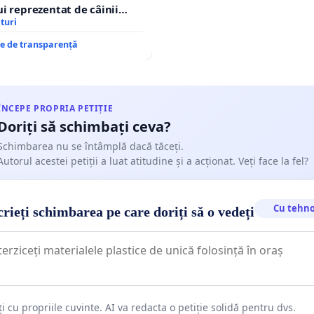
ui reprezentat de câinii
și fără stăpân din comuna
turi
re de transparență
ÎNCEPE PROPRIA PETIȚIE
Doriți să schimbați ceva?
Schimbarea nu se întâmplă dacă tăceți.
Autorul acestei petiții a luat atitudine și a acționat. Veți face la fel?
Cu tehno
rieți schimbarea pe care doriți să o vedeți
ți cu propriile cuvinte. AI va redacta o petiție solidă pentru dvs.