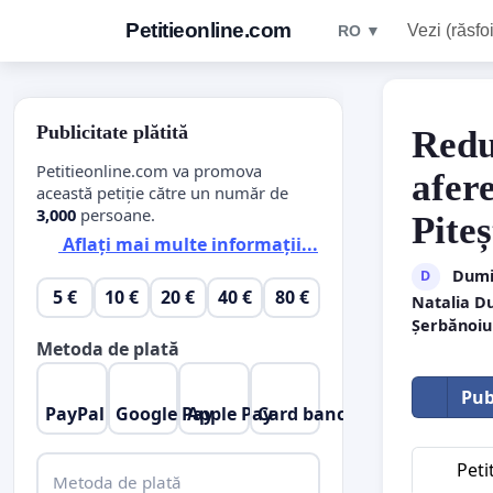
Petitieonline.com
Vezi (răsfoi
RO ▼
Publicitate plătită
Redu
Petitieonline.com va promova
afere
această petiție către un număr de
3,000
persoane.
Piteș
Aflați mai multe informații...
Dumi
D
5 €
10 €
20 €
40 €
80 €
Natalia D
Șerbănoiu
Metoda de plată
Pub
PayPal
Google Pay
Apple Pay
Card bancar
Peti
Metoda de plată