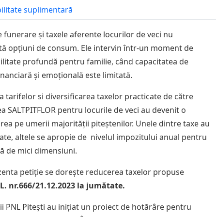
bilitate suplimentară
e funerare și taxele aferente locurilor de veci nu
tă opțiuni de consum. Ele intervin într-un moment de
ilitate profundă pentru familie, când capacitatea de
inanciară și emoțională este limitată.
 tarifelor si diversificarea taxelor practicate de către
ea SALTPITFLOR pentru locurile de veci au devenit o
rea pe umerii majorității piteștenilor. Unele dintre taxe au
late, altele se apropie de nivelul impozitului anual pentru
ță de mici dimensiuni.
zenta petiție se dorește reducerea taxelor propuse
L. nr.666/21.12.2023 la jumătate.
ii PNL Pitești au inițiat un proiect de hotărâre pentru