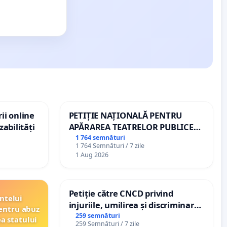
ii online
PETIȚIE NAȚIONALĂ PENTRU
zabilități
APĂRAREA TEATRELOR PUBLICE
DE REPERTORIU DIN ROMÂNIA
1 764 semnături
1 764 Semnături / 7 zile
1 Aug 2026
Petiție către CNCD privind
ntelui
injuriile, umilirea și discriminarea
entru abuz
persoanelor cu dizabilități de
259 semnături
ea statului
259 Semnături / 7 zile