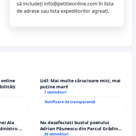
să includeți
info@petitieonline.com
în lista
de adrese sau lista expeditorilor agreați.
 online
Lidl: Mai multe cărucioare mici, mai
bilități
puține mari!
7 semnături
Notificare de transparență
nei Ala
Nu dezafectați bustul poetului
inistru al
Adrian Păunescu din Parcul Grădina
Icoanei! Stop cenzurii culturale!
36 semnături