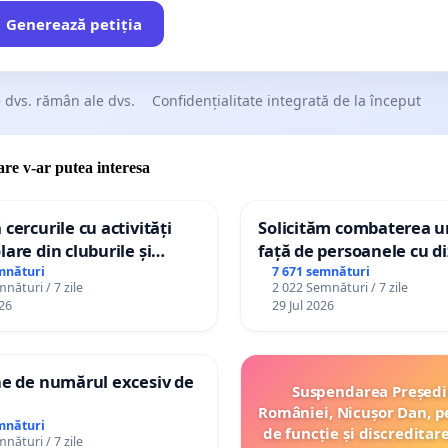
Generează petiția
 dvs. rămân ale dvs.
Confidențialitate integrată de la început
care v-ar putea interesa
 cercurile cu activități
Solicităm combaterea ur
lare din cluburile și
față de persoanele cu di
 copiilor
mnături
7 671 semnături
nături / 7 zile
2 022 Semnături / 7 zile
26
29 Jul 2026
ne de numărul excesiv de
Suspendarea Președi
României, Nicușor Dan, p
mnături
de funcție și discreditar
nături / 7 zile