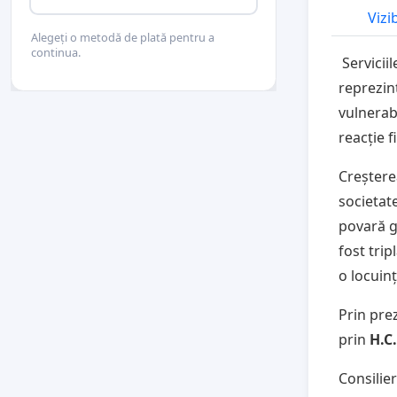
Vizi
Alegeți o metodă de plată pentru a
continua.
Serviciil
reprezin
vulnerab
reacție f
Creșterea
societat
povară g
fost trip
o locuin
Prin pre
prin
H.C.
Consilier