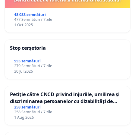
48 033 semnături
477 Semnături / 7 zile
1 Oct 2025
Stop cerșetoria
555 semnături
279 Semnături / 7 zile
30 Jul 2026
Petiție către CNCD privind injuriile, umilirea și
discriminarea persoanelor cu dizabilități de
către utilizatorul TikTok „Gorici”
258 semnături
258 Semnături / 7 zile
1 Aug 2026