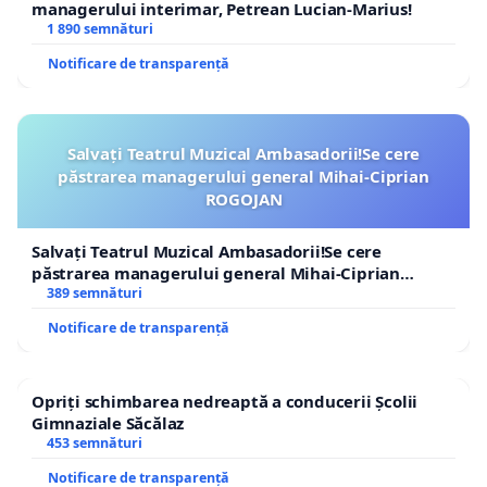
managerului interimar, Petrean Lucian-Marius!
1 890 semnături
Notificare de transparență
Salvați Teatrul Muzical Ambasadorii!Se cere
păstrarea managerului general Mihai-Ciprian
ROGOJAN
Salvați Teatrul Muzical Ambasadorii!Se cere
păstrarea managerului general Mihai-Ciprian
ROGOJAN
389 semnături
Notificare de transparență
Opriți schimbarea nedreaptă a conducerii Școlii
Gimnaziale Săcălaz
453 semnături
Notificare de transparență