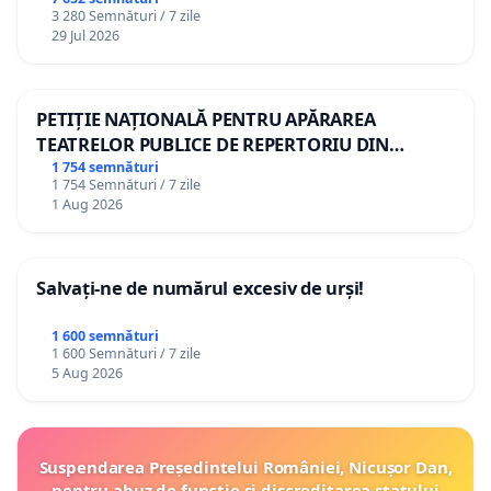
3 280 Semnături / 7 zile
29 Jul 2026
PETIȚIE NAȚIONALĂ PENTRU APĂRAREA
TEATRELOR PUBLICE DE REPERTORIU DIN
ROMÂNIA
1 754 semnături
1 754 Semnături / 7 zile
1 Aug 2026
Salvați-ne de numărul excesiv de urși!
1 600 semnături
1 600 Semnături / 7 zile
5 Aug 2026
Suspendarea Președintelui României, Nicușor Dan,
pentru abuz de funcție și discreditarea statului