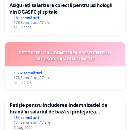
Asigurați salarizare corectă pentru psihologii
din DGASPC și spitale
181 semnături
178 Semnături / 7 zile
31 Jul 2026
PETIȚIE PENTRU DEMITEREA PREȘEDINTELUI
NICUȘOR DAN DIN FUNCȚIE
1 832 semnături
176 Semnături / 7 zile
31 Jul 2025
Petiție pentru includerea indemnizației de
hrană în salariul de bază și protejarea
gradațiilor de vechime pentru asistenții
154 semnături
154 Semnături / 7 zile
personali
6 Aug 2026