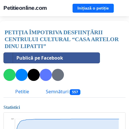
Petitieonline.com
Inițiază o petiție
PETIȚIA ÎMPOTRIVA DESFIINȚĂRII
CENTRULUI CULTURAL “CASA ARTELOR
DINU LIPATTI”
Publică pe Facebook
Petitie
Semnături
557
Statistici
557