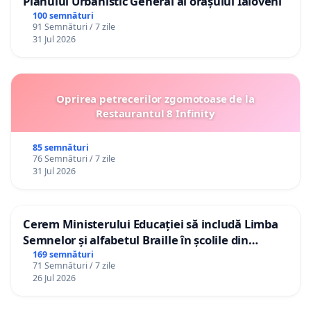
Planului Urbanistic General al orașului Ialoveni
100 semnături
91 Semnături / 7 zile
31 Jul 2026
Oprirea petrecerilor zgomotoase de la
Restaurantul 8 Infinity
85 semnături
76 Semnături / 7 zile
31 Jul 2026
Cerem Ministerului Educației să includă Limba
Semnelor și alfabetul Braille în școlile din
Republica Moldova!
169 semnături
71 Semnături / 7 zile
26 Jul 2026