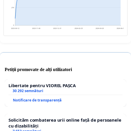
279
0
2023-09-12
2023-11-06
2023-12-31
2024-02-25
2024-04-20
2024-06-14
Petiții promovate de alți utilizatori
Libertate pentru VIOREL PAȘCA
30 292 semnături
Notificare de transparență
Solicităm combaterea urii online față de persoanele
cu dizabilități