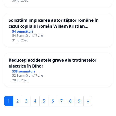
30 Jul 2026
Solicităm implicarea autorităților române în
cazul copilului român Wiliam Kristian
Gheorghe, aflat în plasament în Danemarca de
54 semnături
54 Semnături / 7 zile
12 ani
31 Jul 2026
Reduceți accidentele grave ale trotinetelor
electrice în Bihor
538 semnături
52 Semnături / 7 zile
28 Jul 2026
1
2
3
4
5
6
7
8
9
»