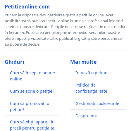
Petitieonline.com
Punem la dispoziția dvs. găzduirea gratis a petițiile online. Aveți
posibilitatea să publicați petiții online la un nivel profesional folosind
serviciile noastre dedicate. Petițiile noastre se regăsesc în mass media
în fiecare zi. Publicarea petițiilor prin intermediul serviciilor noastre
oferă impact și vizibilitate către publicul larg cât și către persoane ce
au putere de decizie
Ghiduri
Mai multe
Cum să începi o petiție
Inițiază o petiție
online
Politică de
Cum se scrie o petiție?
confidențialitate
Cum să promovați o
Gestionați cookie-urile
petiție?
Despre noi
Cum să obții apariții în
presă pentru petiția ta