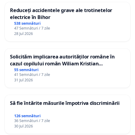
Reduceți accidentele grave ale trotinetelor
electrice în Bihor
538 semnături
47 Semnături / 7 zile
28 Jul 2026
Solicităm implicarea autorităților române în
cazul copilului român Wiliam Kristian
Gheorghe, aflat în plasament în Danemarca de
55 semnături
41 Semnături / 7 zile
12 ani
31 Jul 2026
Să fie întărite măsurile împotriva discriminării
126 semnături
36 Semnături / 7 zile
30 Jul 2026