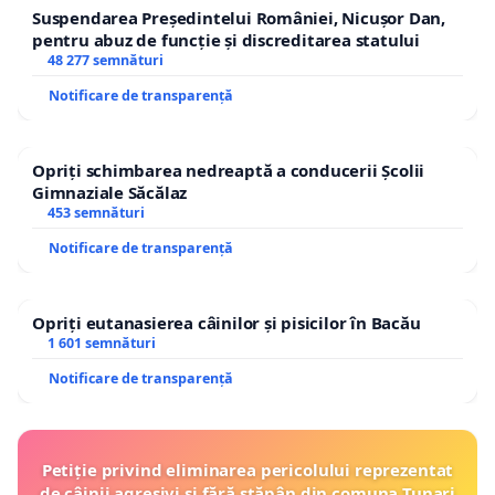
Suspendarea Președintelui României, Nicușor Dan,
pentru abuz de funcție și discreditarea statului
48 277 semnături
Notificare de transparență
Opriți schimbarea nedreaptă a conducerii Școlii
Gimnaziale Săcălaz
453 semnături
Notificare de transparență
Opriți eutanasierea câinilor și pisicilor în Bacău
1 601 semnături
Notificare de transparență
Petiție privind eliminarea pericolului reprezentat
de câinii agresivi și fără stăpân din comuna Tunari