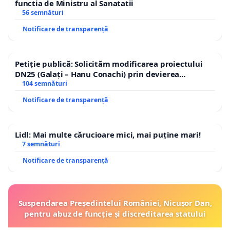
functia de Ministru al Sanatatii
56 semnături
Notificare de transparență
Petiție publică: Solicităm modificarea proiectului
DN25 (Galați – Hanu Conachi) prin devierea
traseului în afara localităților!
104 semnături
Notificare de transparență
Lidl: Mai multe cărucioare mici, mai puține mari!
7 semnături
Notificare de transparență
Suspendarea Președintelui României, Nicușor Dan,
pentru abuz de funcție și discreditarea statului