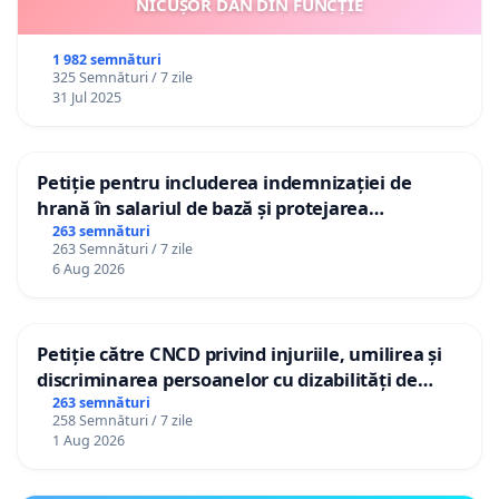
NICUȘOR DAN DIN FUNCȚIE
1 982 semnături
325 Semnături / 7 zile
31 Jul 2025
Petiție pentru includerea indemnizației de
hrană în salariul de bază și protejarea
gradațiilor de vechime pentru asistenții
263 semnături
263 Semnături / 7 zile
personali
6 Aug 2026
Petiție către CNCD privind injuriile, umilirea și
discriminarea persoanelor cu dizabilități de
către utilizatorul TikTok „Gorici”
263 semnături
258 Semnături / 7 zile
1 Aug 2026