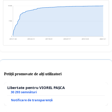
15 530
7 765
0
2014-11-28
2016-02-13
2017-05-01
2018-07-17
2019-10-03
2020-12-18
Petiții promovate de alți utilizatori
Libertate pentru VIOREL PAȘCA
30 293 semnături
Notificare de transparență