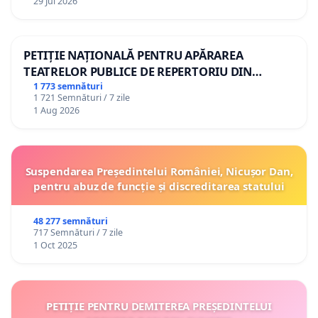
29 Jul 2026
PETIȚIE NAȚIONALĂ PENTRU APĂRAREA
TEATRELOR PUBLICE DE REPERTORIU DIN
ROMÂNIA
1 773 semnături
1 721 Semnături / 7 zile
1 Aug 2026
Suspendarea Președintelui României, Nicușor Dan,
pentru abuz de funcție și discreditarea statului
48 277 semnături
717 Semnături / 7 zile
1 Oct 2025
PETIȚIE PENTRU DEMITEREA PREȘEDINTELUI