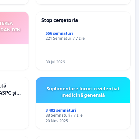
Stop cerșetoria
TEREA
 DAN DIN
556 semnături
221 Semnături / 7 zile
30 Jul 2026
ctă
Suplimentare locuri rezidențiat
ASPC și
medicină generală
3 482 semnături
88 Semnături / 7 zile
20 Nov 2025