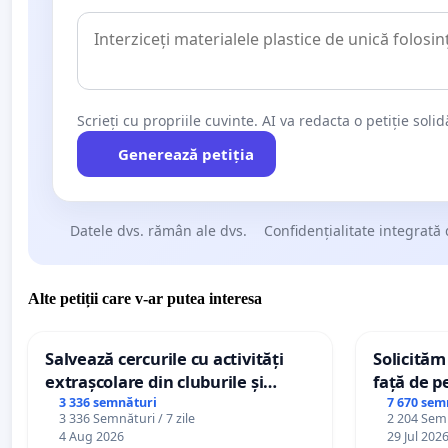
Scrieți cu propriile cuvinte. AI va redacta o petiție soli
Generează petiția
Datele dvs. rămân ale dvs.
Confidențialitate integrată 
Alte petiții care v-ar putea interesa
Salvează cercurile cu activități
Solicităm
extrașcolare din cluburile și
față de p
palatele copiilor
3 336 semnături
7 670 sem
3 336 Semnături / 7 zile
2 204 Semn
4 Aug 2026
29 Jul 202