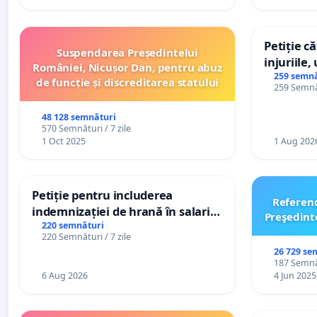
Petiție c
Suspendarea Președintelui
injuriile,
României, Nicușor Dan, pentru abuz
persoanel
259 semnă
de funcție și discreditarea statului
259 Semnăt
către util
48 128 semnături
570 Semnături / 7 zile
1 Oct 2025
1 Aug 202
Petiție pentru includerea
Referen
indemnizației de hrană în salariul
Preşedint
de bază și protejarea gradațiilor
220 semnături
220 Semnături / 7 zile
de vechime pentru asistenții
26 729 se
personali
187 Semnăt
6 Aug 2026
4 Jun 2025