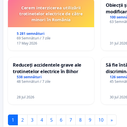
Obiecții 
Cerem interzicerea utilizării
modificar
trotinetelor electrice de către
General a
100 semnă
minori în România
63 Semnătu
5 281 semnături
69 Semnături / 7 zile
17 May 2026
31 Jul 202
Reduceți accidentele grave ale
Să fie în
trotinetelor electrice în Bihor
discrimin
538 semnături
126 semnă
48 Semnături / 7 zile
45 Semnătu
28 Jul 2026
30 Jul 202
1
2
3
4
5
6
7
8
9
10
»