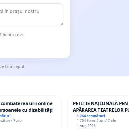
dă pentru dvs.
de la început
 combaterea urii online
PETIȚIE NAȚIONALĂ PE
ersoanele cu dizabilități
APĂRAREA TEATRELOR P
DE REPERTORIU DIN RO
nături
1 764 semnături
ături / 7 zile
1 764 Semnături / 7 zile
6
1 Aug 2026