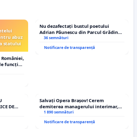
Nu dezafectați bustul poetului
ntelui
Adrian Păunescu din Parcul Grădina
entru abuz
Icoanei! Stop cenzurii culturale!
36 semnături
a statului
Notificare de transparență
 României,
e funcție
U
Salvați Opera Brașov! Cerem
ICE DE
demiterea managerului interimar,
A
Petrean Lucian-Marius!
1 890 semnături
Notificare de transparență