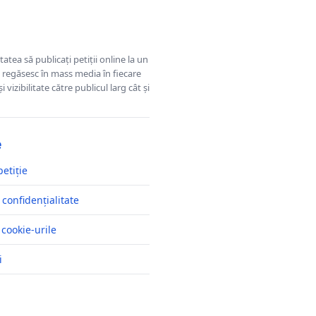
tatea să publicați petiții online la un
se regăsesc în mass media în fiecare
 vizibilitate către publicul larg cât și
e
petiție
 confidențialitate
 cookie-urile
i