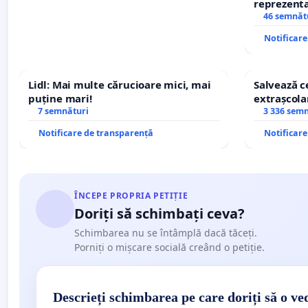
reprezentat
stăpân di
46 semnăt
Notificar
Lidl: Mai multe cărucioare mici, mai
Salvează ce
puține mari!
extrașcolar
7 semnături
copiilor
3 336 sem
Notificare de transparență
Notificar
ÎNCEPE PROPRIA PETIȚIE
Doriți să schimbați ceva?
Schimbarea nu se întâmplă dacă tăceți.
Porniți o mișcare socială creând o petiție.
Descrieți schimbarea pe care doriți să o ve