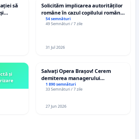
ației să
Solicităm implicarea autorităților
și
române în cazul copilului român
e din
Wiliam Kristian Gheorghe, aflat în
54 semnături
49 Semnături / 7 zile
plasament în Danemarca de 12
ani
31 Jul 2026
Salvați Opera Brașov! Cerem
ctă și
demiterea managerului
rizare
interimar, Petrean Lucian-Marius!
1 890 semnături
33 Semnături / 7 zile
27 Jun 2026