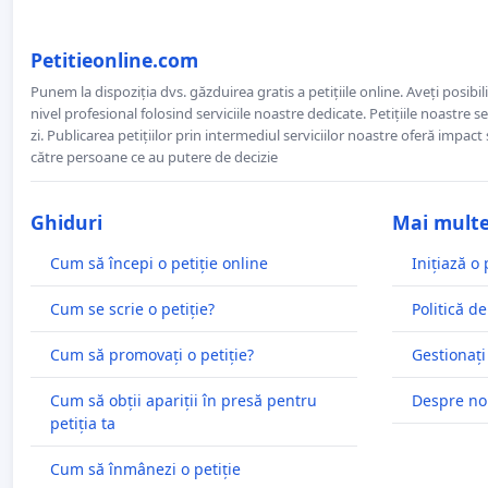
Petitieonline.com
Punem la dispoziția dvs. găzduirea gratis a petițiile online. Aveți posibili
nivel profesional folosind serviciile noastre dedicate. Petițiile noastre 
zi. Publicarea petițiilor prin intermediul serviciilor noastre oferă impact și
către persoane ce au putere de decizie
Ghiduri
Mai mult
Cum să începi o petiție online
Inițiază o 
Cum se scrie o petiție?
Politică de
Cum să promovați o petiție?
Gestionați
Cum să obții apariții în presă pentru
Despre no
petiția ta
Cum să înmânezi o petiție