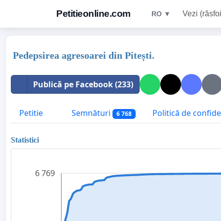
Petitieonline.com
Vezi (răsfoi
RO ▼
Pedepsirea agresoarei din Pitești.
Publică pe Facebook (233)
Petitie
Semnături
Politică de confide
6 768
Statistici
6 769