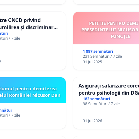
ătre CNCD privind
PETIȚIE PENTRU DEMI
 umilirea și discriminarea
PREȘEDINTELUI NICUȘOR
or cu dizabilități de
turi
FUNCȚIE
uri / 7 zile
izatorul TikTok „Gorici”
1 887 semnături
231 Semnături / 7 zile
6
31 Jul 2025
Asigurați salarizare core
dumul pentru demiterea
pentru psihologii din DG
elui României Nicusor Dan
spitale
182 semnături
98 Semnături / 7 zile
mnături
uri / 7 zile
31 Jul 2026