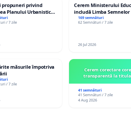
și propuneri privind
Cerem Ministerului Educ
ea Planului Urbanistic
includă Limba Semnelor 
l orașului Ialoveni
alfabetul Braille în școlil
turi
169 semnături
ri / 7 zile
62 Semnături / 7 zile
Republica Moldova!
6
26 Jul 2026
tărite măsurile împotriva
Cerem corectare core
ării
transparentă la titula
turi
ri / 7 zile
41 semnături
41 Semnături / 7 zile
6
4 Aug 2026