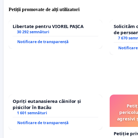
Petiții promovate de alți utilizatori
Libertate pentru VIOREL PAȘCA
Solicităm 
30 292 semnături
de persoan
7 670 sem
Notificare de transparență
Notificar
Opriți eutanasierea câinilor și
Peti
pisicilor în Bacău
pericolu
1 601 semnături
agresivi 
Notificare de transparență
Petiție pr