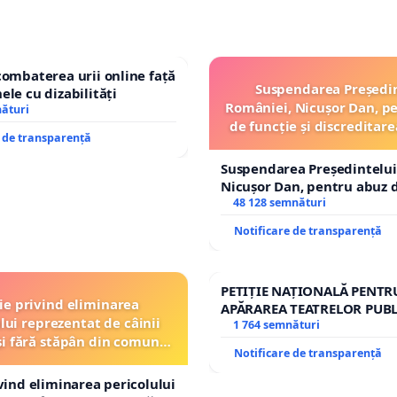
combaterea urii online față
Suspendarea Președi
ele cu dizabilități
României, Nicușor Dan, p
nături
de funcție și discreditare
e de transparență
Suspendarea Președintelui
Nicușor Dan, pentru abuz d
și discreditarea statului
48 128 semnături
Notificare de transparență
PETIȚIE NAȚIONALĂ PENTR
ție privind eliminarea
APĂRAREA TEATRELOR PUBL
lui reprezentat de câinii
REPERTORIU DIN ROMÂNI
1 764 semnături
și fără stăpân din comuna
Notificare de transparență
Tunari
ivind eliminarea pericolului