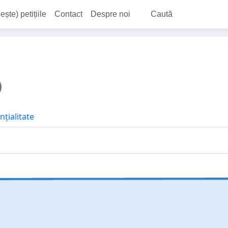
ește) petițiile
Contact
Despre noi
Caută
nțialitate