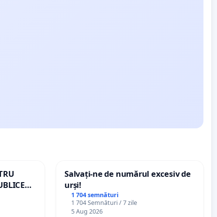
NTRU
Salvați-ne de numărul excesiv de
UBLICE
urși!
MÂNIA
1 704 semnături
1 704 Semnături / 7 zile
5 Aug 2026