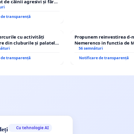
 de câinii agresivi și fără
n comuna Tunari
uri
e de transparență
rcurile cu activități
Propunem reinvestirea d-n
e din cluburile și palatele
Nemerenco in functia de M
nături
Sanatatii
56 semnături
e de transparență
Notificare de transparență
Cu tehnologie AI
deți