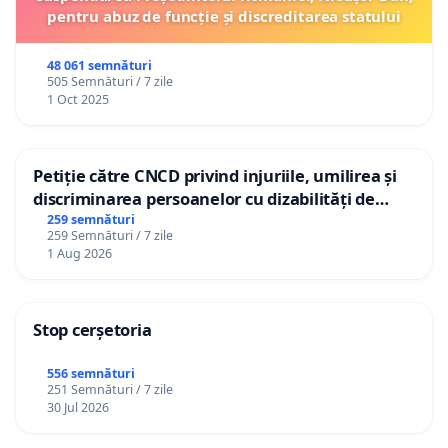
pentru abuz de funcție și discreditarea statului
48 061 semnături
505 Semnături / 7 zile
1 Oct 2025
Petiție către CNCD privind injuriile, umilirea și
discriminarea persoanelor cu dizabilități de
către utilizatorul TikTok „Gorici”
259 semnături
259 Semnături / 7 zile
1 Aug 2026
Stop cerșetoria
556 semnături
251 Semnături / 7 zile
30 Jul 2026