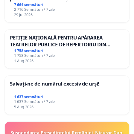
7 664 semnături
2 716 Semnături / 7 zile
29 Jul 2026
PETIȚIE NAȚIONALĂ PENTRU APĂRAREA
TEATRELOR PUBLICE DE REPERTORIU DIN
ROMÂNIA
1 758 semnături
1 758 Semnături / 7 zile
1 Aug 2026
Salvați-ne de numărul excesiv de urși!
1 637 semnături
1 637 Semnături / 7 zile
5 Aug 2026
Suspendarea Președintelui României, Nicușor Dan,