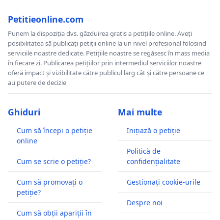
Petitieonline.com
Punem la dispoziția dvs. găzduirea gratis a petițiile online. Aveți
posibilitatea să publicați petiții online la un nivel profesional folosind
serviciile noastre dedicate. Petițiile noastre se regăsesc în mass media
în fiecare zi. Publicarea petițiilor prin intermediul serviciilor noastre
oferă impact și vizibilitate către publicul larg cât și către persoane ce
au putere de decizie
Ghiduri
Mai multe
Cum să începi o petiție
Inițiază o petiție
online
Politică de
Cum se scrie o petiție?
confidențialitate
Cum să promovați o
Gestionați cookie-urile
petiție?
Despre noi
Cum să obții apariții în