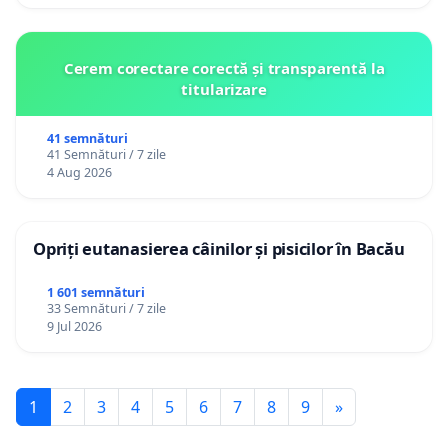
Cerem corectare corectă și transparentă la
titularizare
41 semnături
41 Semnături / 7 zile
4 Aug 2026
Opriți eutanasierea câinilor și pisicilor în Bacău
1 601 semnături
33 Semnături / 7 zile
9 Jul 2026
1
2
3
4
5
6
7
8
9
»