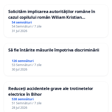
Solicităm implicarea autorităților române în
cazul copilului român Wiliam Kristian
Gheorghe, aflat în plasament în Danemarca de
54 semnături
54 Semnături / 7 zile
12 ani
31 Jul 2026
Să fie întărite măsurile împotriva discriminării
126 semnături
53 Semnături / 7 zile
30 Jul 2026
Reduceți accidentele grave ale trotinetelor
electrice în Bihor
538 semnături
51 Semnături / 7 zile
28 Jul 2026