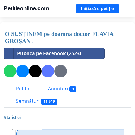
Petitieonline.com
Inițiază o petiție
O SUSȚINEM pe doamna doctor FLAVIA
GROȘAN !
Publică pe Facebook (2523)
Petitie
Anunțuri
9
Semnături
11 919
Statistici
11 919