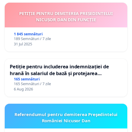
PETIȚIE PENTRU DEMITEREA PREȘEDINTELUI
NICUȘOR DAN DIN FUNCȚIE
1 845 semnături
189 Semnături / 7 zile
31 Jul 2025
Petiție pentru includerea indemnizației de
hrană în salariul de bază și protejarea
gradațiilor de vechime pentru asistenții
165 semnături
165 Semnături / 7 zile
personali
6 Aug 2026
Referendumul pentru demiterea Preşedintelui
României Nicusor Dan