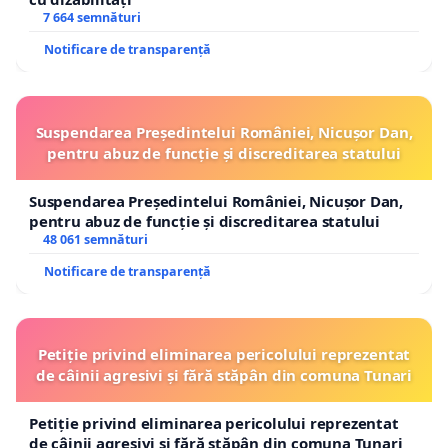
7 664 semnături
Notificare de transparență
Suspendarea Președintelui României, Nicușor Dan,
pentru abuz de funcție și discreditarea statului
Suspendarea Președintelui României, Nicușor Dan,
pentru abuz de funcție și discreditarea statului
48 061 semnături
Notificare de transparență
Petiție privind eliminarea pericolului reprezentat
de câinii agresivi și fără stăpân din comuna Tunari
Petiție privind eliminarea pericolului reprezentat
de câinii agresivi și fără stăpân din comuna Tunari