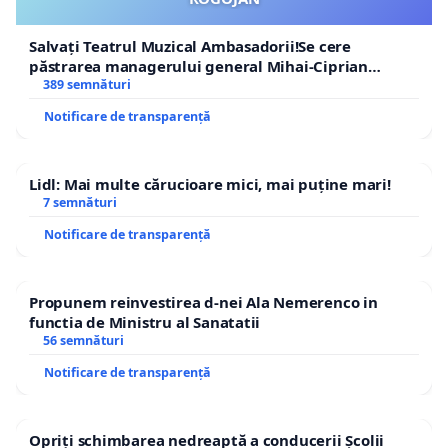
Salvați Teatrul Muzical Ambasadorii!Se cere
păstrarea managerului general Mihai-Ciprian
ROGOJAN
389 semnături
Notificare de transparență
Lidl: Mai multe cărucioare mici, mai puține mari!
7 semnături
Notificare de transparență
Propunem reinvestirea d-nei Ala Nemerenco in
functia de Ministru al Sanatatii
56 semnături
Notificare de transparență
Opriți schimbarea nedreaptă a conducerii Școlii