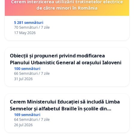
Cerem interzicerea utilizării trotinetelor electrice
de către minori în România
5 281 semnături
70 Semnături / 7 zile
17 May 2026
Obiecții și propuneri privind modificarea
Planului Urbanistic General al orașului Ialoveni
100 semnături
66 Semnături / 7 zile
31 Jul 2026
Cerem Ministerului Educației să includă Limba
Semnelor și alfabetul Braille în școlile din
Republica Moldova!
169 semnături
64 Semnături / 7 zile
26 Jul 2026