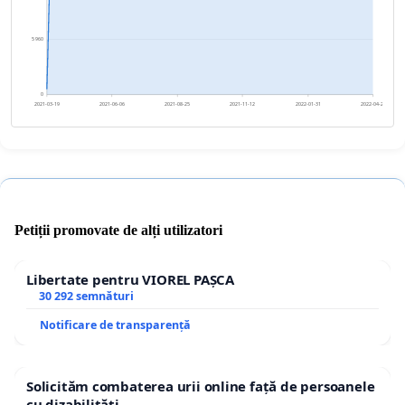
5 960
0
2021-03-19
2021-06-06
2021-08-25
2021-11-12
2022-01-31
2022-04-20
Petiții promovate de alți utilizatori
Libertate pentru VIOREL PAȘCA
30 292 semnături
Notificare de transparență
Solicităm combaterea urii online față de persoanele
cu dizabilități