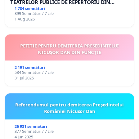
TEATRELOR PUBLICE DE REPERTORIU DIN
ROMÂNIA
1 784 semnături
899 Semnături / 7 zile
1 Aug 2026
PETIȚIE PENTRU DEMITEREA PREȘEDINTELUI
NICUȘOR DAN DIN FUNCȚIE
2 191 semnături
534 Semnături / 7 zile
31 Jul 2025
Referendumul pentru demiterea Preşedintelui
României Nicusor Dan
26 931 semnături
377 Semnături / 7 zile
4 Jun 2025