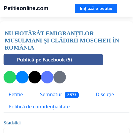
Petitieonline.com
Inițiază o petiție
NU HOTĂRÂT EMIGRANŢILOR
MUSULMANI ŞI CLĂDIRII MOSCHEII ÎN
ROMÂNIA
Publică pe Facebook (5)
Petitie
Semnături
Discuție
2 573
Politică de confidențialitate
Statistici