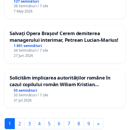
127 semnături
38 Semnături / 7 zile
7 May 2026
Salvați Opera Brașov! Cerem demiterea
managerului interimar, Petrean Lucian-Marius!
1 891 semnături
34 Semnături / 7 zile
27 Jun 2026
Solicităm implicarea autorităților române în
cazul copilului român Wiliam Kristian
Gheorghe, aflat în plasament în Danemarca de
55 semnături
33 Semnături / 7 zile
12 ani
31 Jul 2026
1
2
3
4
5
6
7
8
9
»