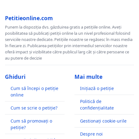
Petitieonline.com
Punem la dispoziția dvs. găzduirea gratis a petițiile online. Aveți
posibilitatea să publicați petiții online la un nivel profesional folosind
serviciile noastre dedicate. Petițiile noastre se regăsesc în mass media
în fiecare zi. Publicarea petițiilor prin intermediul serviciilor noastre
oferă impact și vizibilitate către publicul larg cât și către persoane ce
au putere de decizie
Ghiduri
Mai multe
Cum să începi o petiție
Inițiază o petiție
online
Politică de
Cum se scrie o petiție?
confidențialitate
Cum să promovați o
Gestionați cookie-urile
petiție?
Despre noi