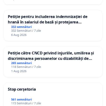
Petiție pentru includerea indemnizației de
hrană în salariul de bază și protejarea
gradațiilor de vechime pentru asistenții
332 semnături
332 Semnături / 7 zile
personali
6 Aug 2026
Petiție către CNCD privind injuriile, umilirea și
discriminarea persoanelor cu dizabilități de
către utilizatorul TikTok „Gorici”
265 semnături
118 Semnături / 7 zile
1 Aug 2026
Stop cerșetoria
561 semnături
115 Semnături / 7 zile