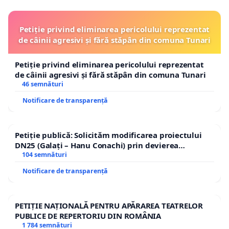
Petiție privind eliminarea pericolului reprezentat
de câinii agresivi și fără stăpân din comuna Tunari
Petiție privind eliminarea pericolului reprezentat
de câinii agresivi și fără stăpân din comuna Tunari
46 semnături
Notificare de transparență
Petiție publică: Solicităm modificarea proiectului
DN25 (Galați – Hanu Conachi) prin devierea
traseului în afara localităților!
104 semnături
Notificare de transparență
PETIȚIE NAȚIONALĂ PENTRU APĂRAREA TEATRELOR
PUBLICE DE REPERTORIU DIN ROMÂNIA
1 784 semnături