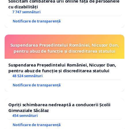
Solicităm combaterea urii online față de persoanele
cu dizabilități
7 747 semnături
Notificare de transparență
Suspendarea Președintelui României, Nicușor Dan,
pentru abuz de funcție și discreditarea statului
Suspendarea Președintelui României, Nicușor Dan,
pentru abuz de funcție și discreditarea statului
48 524 semnături
Notificare de transparență
Opriți schimbarea nedreaptă a conducerii Școlii
Gimnaziale Săcălaz
454 semnături
Notificare de transparență