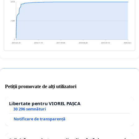
2 573
1 287
0
2016-01-25
2016-11-15
2017-09-06
2018-06-28
2019-04-19
2020-02-08
Petiții promovate de alți utilizatori
Libertate pentru VIOREL PAȘCA
30 296 semnături
Notificare de transparență