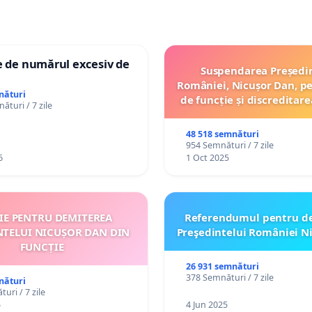
e de numărul excesiv de
Suspendarea Președi
României, Nicușor Dan, p
nături
de funcție și discreditare
ături / 7 zile
48 518 semnături
954 Semnături / 7 zile
6
1 Oct 2025
ȚIE PENTRU DEMITEREA
Referendumul pentru d
NTELUI NICUȘOR DAN DIN
Preşedintelui României N
FUNCȚIE
26 931 semnături
378 Semnături / 7 zile
nături
uri / 7 zile
5
4 Jun 2025