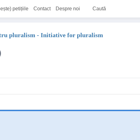
ește) petițiile
Contact
Despre noi
Caută
ru pluralism - Initiative for pluralism