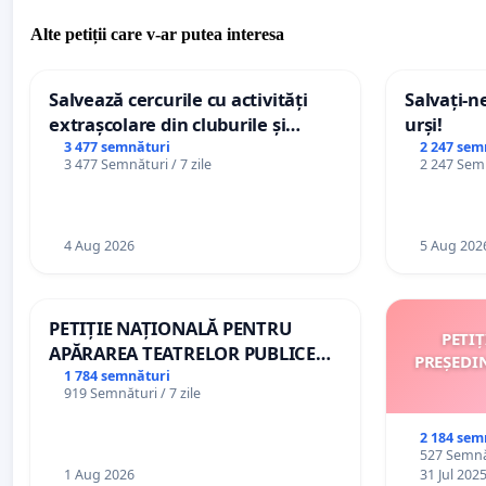
Alte petiții care v-ar putea interesa
Salvează cercurile cu activități
Salvați-n
extrașcolare din cluburile și
urși!
palatele copiilor
3 477 semnături
2 247 sem
3 477 Semnături / 7 zile
2 247 Semn
4 Aug 2026
5 Aug 202
PETIȚIE NAȚIONALĂ PENTRU
PETI
APĂRAREA TEATRELOR PUBLICE
PREȘEDI
DE REPERTORIU DIN ROMÂNIA
1 784 semnături
919 Semnături / 7 zile
2 184 sem
527 Semnăt
1 Aug 2026
31 Jul 202