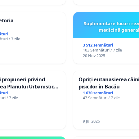
etoria
Suplimentare locuri rez
medicină genera
turi
uri / 7 zile
3 512 semnături
103 Semnături / 7 zile
6
20 Nov 2025
și propuneri privind
Opriți eutanasierea câini
ea Planului Urbanistic
pisicilor în Bacău
l orașului Ialoveni
turi
1 630 semnături
ri / 7 zile
47 Semnături / 7 zile
6
9 Jul 2026