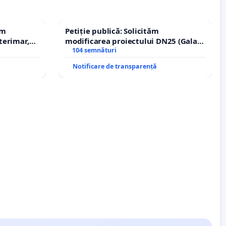
em
Petiție publică: Solicităm
terimar,
modificarea proiectului DN25 (Galați
– Hanu Conachi) prin devierea
104 semnături
traseului în afara localităților!
Notificare de transparență