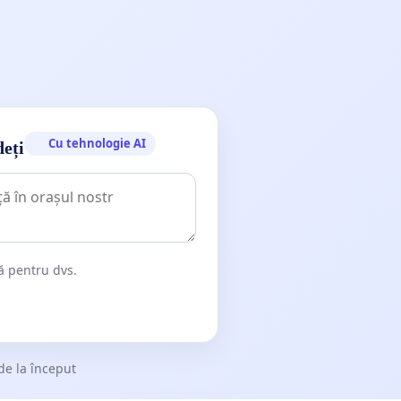
Cu tehnologie AI
deți
dă pentru dvs.
de la început