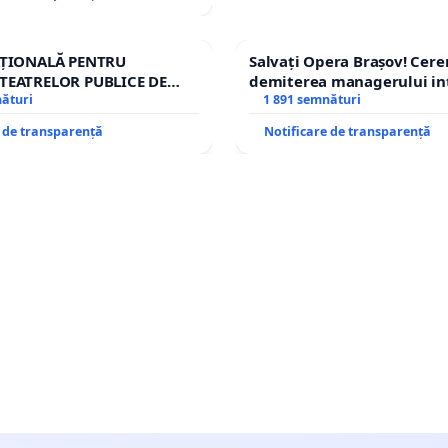
AȚIONALĂ PENTRU
Salvați Opera Brașov! Cer
TEATRELOR PUBLICE DE
demiterea managerului in
IU DIN ROMÂNIA
nături
Petrean Lucian-Marius!
1 891 semnături
e de transparență
Notificare de transparență