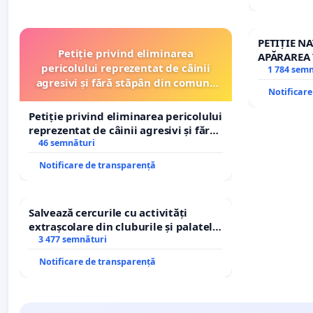
PETIȚIE N
Petiție privind eliminarea
APĂRAREA 
pericolului reprezentat de câinii
REPERTOR
1 784 sem
agresivi și fără stăpân din comuna
Notificar
Tunari
Petiție privind eliminarea pericolului
reprezentat de câinii agresivi și fără
stăpân din comuna Tunari
46 semnături
Notificare de transparență
Salvează cercurile cu activități
extrașcolare din cluburile și palatele
copiilor
3 477 semnături
Notificare de transparență