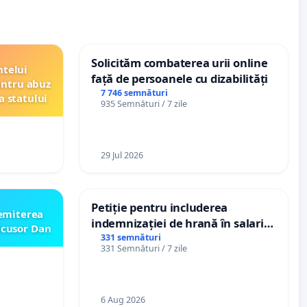
Solicităm combaterea urii online
ntelui
față de persoanele cu dizabilități
entru abuz
7 746 semnături
a statului
935 Semnături / 7 zile
29 Jul 2026
Petiție pentru includerea
emiterea
indemnizației de hrană în salariul
icusor Dan
de bază și protejarea gradațiilor
331 semnături
331 Semnături / 7 zile
de vechime pentru asistenții
personali
6 Aug 2026