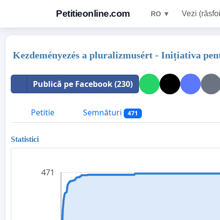
Petitieonline.com
Vezi (răsfoi
RO ▼
Kezdeményezés a pluralizmusért - Inițiativa pent
Publică pe Facebook (230)
Petitie
Semnături
471
Statistici
471