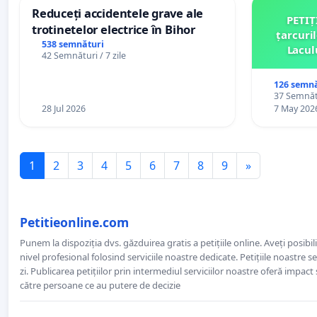
Reduceți accidentele grave ale
PETIȚ
trotinetelor electrice în Bihor
țarcuri
538 semnături
Lacul
42 Semnături / 7 zile
comun
126 semnă
37 Semnătu
28 Jul 2026
7 May 202
1
2
3
4
5
6
7
8
9
»
Petitieonline.com
Punem la dispoziția dvs. găzduirea gratis a petițiile online. Aveți posibili
nivel profesional folosind serviciile noastre dedicate. Petițiile noastre 
zi. Publicarea petițiilor prin intermediul serviciilor noastre oferă impact și
către persoane ce au putere de decizie