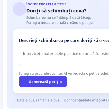
ÎNCEPE PROPRIA PETIȚIE
Doriți să schimbați ceva?
Schimbarea nu se întâmplă dacă tăceți.
Porniți o mișcare socială creând o petiție.
Descrieți schimbarea pe care doriți să o ve
Scrieți cu propriile cuvinte. AI va redacta o petiție soli
Generează petiția
Datele dvs. rămân ale dvs.
Confidențialitate integrată 