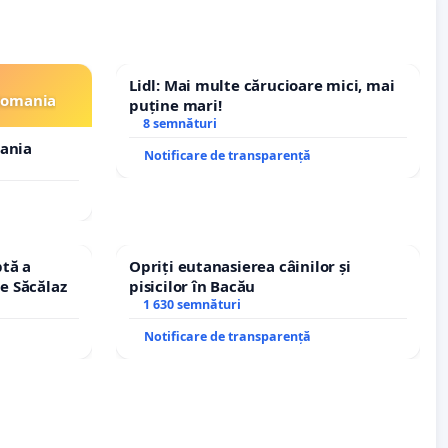
Lidl: Mai multe cărucioare mici, mai
 Romania
puține mari!
8 semnături
mania
Notificare de transparență
tă a
Opriți eutanasierea câinilor și
le Săcălaz
pisicilor în Bacău
1 630 semnături
Notificare de transparență