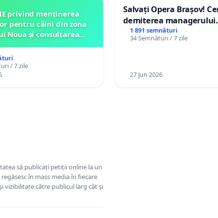
Salvați Opera Brașov! C
IE privind menținerea
demiterea managerului
lor pentru câini din zona
interimar, Petrean Lucia
1 891 semnături
ui Noua și consultarea
34 Semnături / 7 zile
ității înainte de orice
relocare
turi
ri / 7 zile
6
27 Jun 2026
tatea să publicați petiții online la un
se regăsesc în mass media în fiecare
 vizibilitate către publicul larg cât și