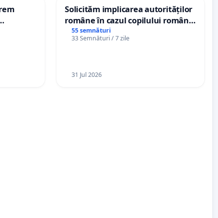
erem
Solicităm implicarea autorităților
române în cazul copilului român
n-Marius!
Wiliam Kristian Gheorghe, aflat în
55 semnături
33 Semnături / 7 zile
plasament în Danemarca de 12
ani
31 Jul 2026