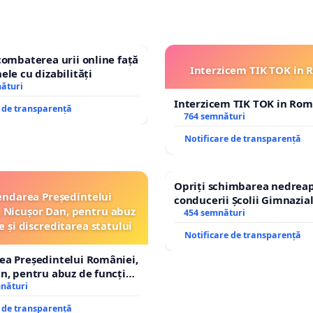
combaterea urii online față
Interzicem TIK TOK in
ele cu dizabilități
nături
Interzicem TIK TOK in Ro
e de transparență
764 semnături
Notificare de transparență
Opriți schimbarea nedreap
ndarea Președintelui
conducerii Școlii Gimnazia
 Nicușor Dan, pentru abuz
454 semnături
e și discreditarea statului
Notificare de transparență
ea Președintelui României,
n, pentru abuz de funcție
tarea statului
mnături
e de transparență