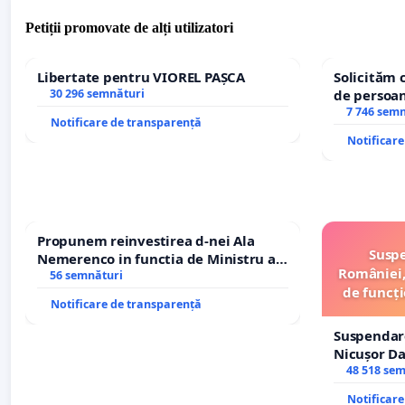
Petiții promovate de alți utilizatori
Libertate pentru VIOREL PAȘCA
Solicităm 
30 296 semnături
de persoan
7 746 sem
Notificare de transparență
Notificar
Propunem reinvestirea d-nei Ala
Suspe
Nemerenco in functia de Ministru al
României,
Sanatatii
56 semnături
de funcți
Notificare de transparență
Suspendar
Nicușor Da
și discredi
48 518 se
Notificar