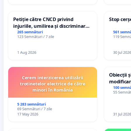
Petiție către CNCD privind
Stop cerș
injuriile, umilirea și discriminarea
persoanelor cu dizabilități de
265 semnături
561 semnă
123 Semnături / 7 zile
119 Semnăt
către utilizatorul TikTok „Gorici”
1 Aug 2026
30 Jul 202
Obiecții 
Cerem interzicerea utilizării
modificar
trotinetelor electrice de către
General a
100 semnă
minori în România
55 Semnătu
5 283 semnături
69 Semnături / 7 zile
17 May 2026
31 Jul 202