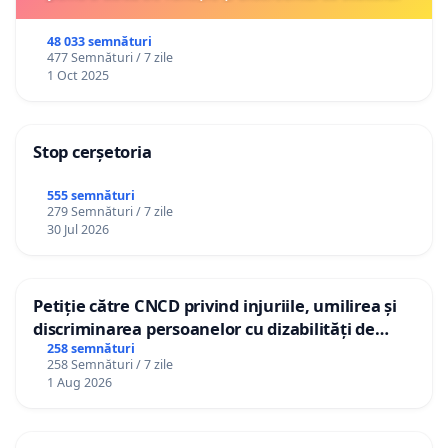
48 033 semnături
477 Semnături / 7 zile
1 Oct 2025
Stop cerșetoria
555 semnături
279 Semnături / 7 zile
30 Jul 2026
Petiție către CNCD privind injuriile, umilirea și
discriminarea persoanelor cu dizabilități de
către utilizatorul TikTok „Gorici”
258 semnături
258 Semnături / 7 zile
1 Aug 2026