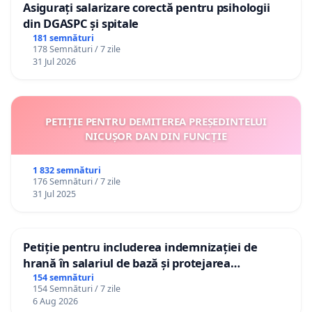
Asigurați salarizare corectă pentru psihologii
din DGASPC și spitale
181 semnături
178 Semnături / 7 zile
31 Jul 2026
PETIȚIE PENTRU DEMITEREA PREȘEDINTELUI
NICUȘOR DAN DIN FUNCȚIE
1 832 semnături
176 Semnături / 7 zile
31 Jul 2025
Petiție pentru includerea indemnizației de
hrană în salariul de bază și protejarea
gradațiilor de vechime pentru asistenții
154 semnături
154 Semnături / 7 zile
personali
6 Aug 2026