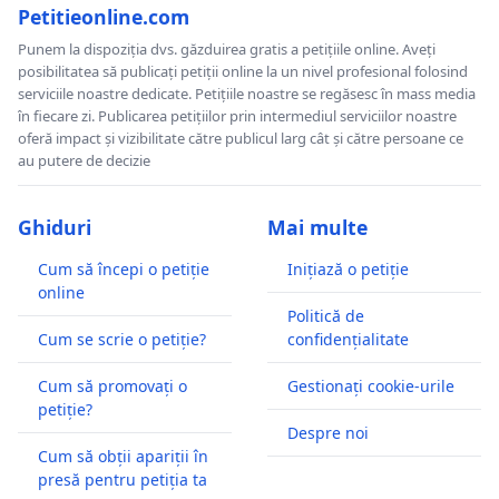
Petitieonline.com
Punem la dispoziția dvs. găzduirea gratis a petițiile online. Aveți
posibilitatea să publicați petiții online la un nivel profesional folosind
serviciile noastre dedicate. Petițiile noastre se regăsesc în mass media
în fiecare zi. Publicarea petițiilor prin intermediul serviciilor noastre
oferă impact și vizibilitate către publicul larg cât și către persoane ce
au putere de decizie
Ghiduri
Mai multe
Cum să începi o petiție
Inițiază o petiție
online
Politică de
Cum se scrie o petiție?
confidențialitate
Cum să promovați o
Gestionați cookie-urile
petiție?
Despre noi
Cum să obții apariții în
presă pentru petiția ta