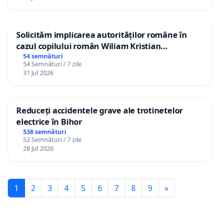
Solicităm implicarea autorităților române în
cazul copilului român Wiliam Kristian
Gheorghe, aflat în plasament în Danemarca de
54 semnături
54 Semnături / 7 zile
12 ani
31 Jul 2026
Reduceți accidentele grave ale trotinetelor
electrice în Bihor
538 semnături
52 Semnături / 7 zile
28 Jul 2026
1
2
3
4
5
6
7
8
9
»