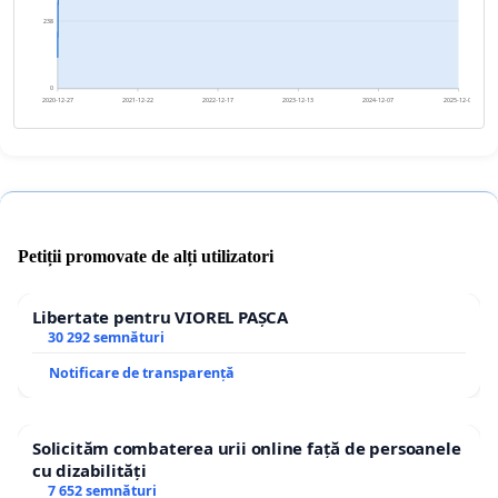
238
0
2020-12-27
2021-12-22
2022-12-17
2023-12-13
2024-12-07
2025-12-02
Petiții promovate de alți utilizatori
Libertate pentru VIOREL PAȘCA
30 292 semnături
Notificare de transparență
Solicităm combaterea urii online față de persoanele
cu dizabilități
7 652 semnături