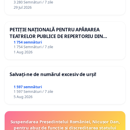
3 280 Semnături / 7 zile
29 Jul 2026
PETIȚIE NAȚIONALĂ PENTRU APĂRAREA
TEATRELOR PUBLICE DE REPERTORIU DIN
ROMÂNIA
1 754 semnături
1 754 Semnături / 7 zile
1 Aug 2026
Salvați-ne de numărul excesiv de urși!
1 597 semnături
1 597 Semnături / 7 zile
5 Aug 2026
Suspendarea Președintelui României, Nicușor Dan,
pentru abuz de funcție și discreditarea statului