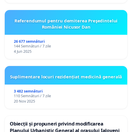
Referendumul pentru demiterea Preşedintelui
României Nicusor Dan
26 677 semnături
144 Semnături / 7 zile
4 Jun 2025
Suplimentare locuri rezidențiat medicină generală
3 482 semnături
110 Semnături / 7 zile
20 Nov 2025
Obiecții și propuneri privind modificarea
Planului Urbanistic General al orașului Ialoveni