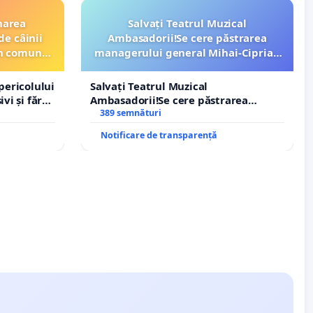
narea
Salvați Teatrul Muzical
de câinii
Ambasadorii!Se cere păstrarea
din comuna
managerului general Mihai-Ciprian
ROGOJAN
pericolului
Salvați Teatrul Muzical
vi și fără
Ambasadorii!Se cere păstrarea
managerului general Mihai-Ciprian
389 semnături
ROGOJAN
Notificare de transparență