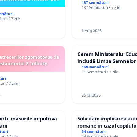
de bază și protejarea gra
137 semnături
137 Semnături / 7 zile
de vechime pentru asiste
mnături
personali
uri / 7 zile
6 Aug 2026
Cerem Ministerului Educ
etrecerilor zgomotoase de
includă Limba Semnelor 
estaurantul 8 Infinity
alfabetul Braille în școlil
169 semnături
71 Semnături / 7 zile
Republica Moldova!
uri
ri / 7 zile
6
26 Jul 2026
tărite măsurile împotriva
Solicităm implicarea auto
ării
române în cazul copilul
Wiliam Kristian Gheorghe
turi
54 semnături
ri / 7 zile
54 Semnături / 7 zile