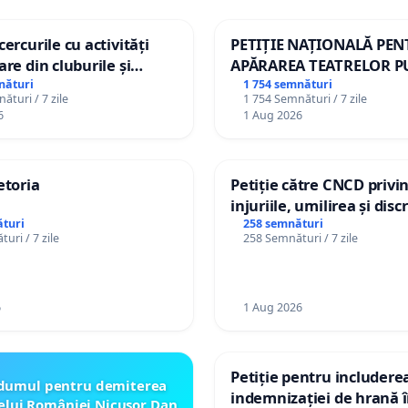
ercurile cu activități
PETIȚIE NAȚIONALĂ PE
are din cluburile și
APĂRAREA TEATRELOR P
opiilor
DE REPERTORIU DIN RO
nături
1 754 semnături
ături / 7 zile
1 754 Semnături / 7 zile
6
1 Aug 2026
etoria
Petiție către CNCD privi
injuriile, umilirea și dis
persoanelor cu dizabilită
turi
258 semnături
uri / 7 zile
258 Semnături / 7 zile
către utilizatorul TikTok 
6
1 Aug 2026
Petiție pentru includere
dumul pentru demiterea
indemnizației de hrană î
elui României Nicusor Dan