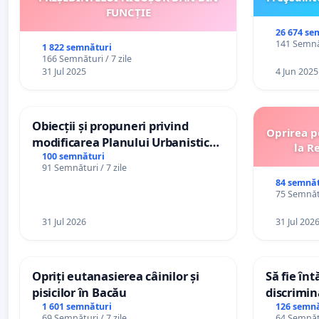
FUNCȚIE
26 674 se
141 Semnăt
1 822 semnături
166 Semnături / 7 zile
31 Jul 2025
4 Jun 2025
Obiecții și propuneri privind
Oprirea p
modificarea Planului Urbanistic
la R
General al orașului Ialoveni
100 semnături
91 Semnături / 7 zile
84 semnăt
75 Semnătu
31 Jul 2026
31 Jul 202
Opriți eutanasierea câinilor și
Să fie în
pisicilor în Bacău
discrimin
1 601 semnături
126 semnă
69 Semnături / 7 zile
64 Semnătu