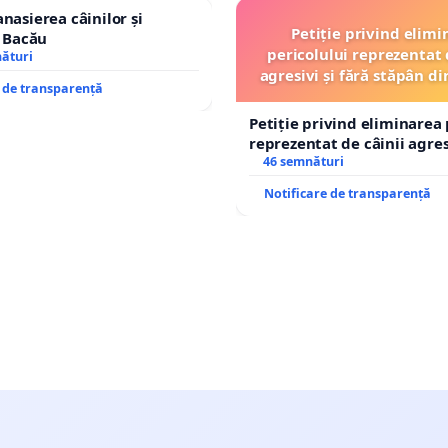
nasierea câinilor și
Petiție privind elimi
n Bacău
pericolului reprezentat 
nături
agresivi și fără stăpân 
e de transparență
Tunari
Petiție privind eliminarea 
reprezentat de câinii agresi
stăpân din comuna Tunari
46 semnături
Notificare de transparență