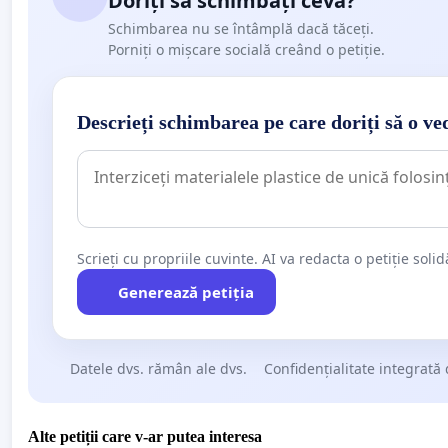
Doriți să schimbați ceva?
Schimbarea nu se întâmplă dacă tăceți.
Porniți o mișcare socială creând o petiție.
Descrieți schimbarea pe care doriți să o ve
Scrieți cu propriile cuvinte. AI va redacta o petiție soli
Generează petiția
Datele dvs. rămân ale dvs.
Confidențialitate integrată 
Alte petiții care v-ar putea interesa