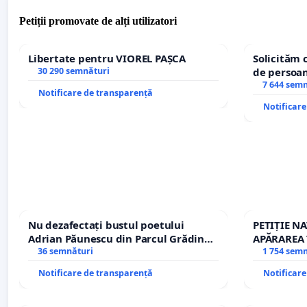
Petiții promovate de alți utilizatori
Libertate pentru VIOREL PAȘCA
Solicităm 
30 290 semnături
de persoan
7 644 sem
Notificare de transparență
Notificar
Nu dezafectați bustul poetului
PETIȚIE N
Adrian Păunescu din Parcul Grădina
APĂRAREA 
Icoanei! Stop cenzurii culturale!
36 semnături
REPERTOR
1 754 sem
Notificare de transparență
Notificar