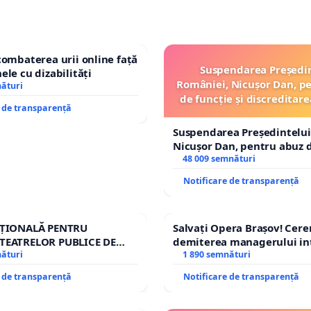
combaterea urii online față
Suspendarea Președi
ele cu dizabilități
României, Nicușor Dan, p
nături
de funcție și discreditare
e de transparență
Suspendarea Președintelui
Nicușor Dan, pentru abuz d
și discreditarea statului
48 009 semnături
Notificare de transparență
AȚIONALĂ PENTRU
Salvați Opera Brașov! Cer
TEATRELOR PUBLICE DE
demiterea managerului in
IU DIN ROMÂNIA
nături
Petrean Lucian-Marius!
1 890 semnături
e de transparență
Notificare de transparență