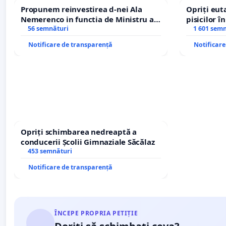
Propunem reinvestirea d-nei Ala
Opriți euta
Nemerenco in functia de Ministru al
pisicilor î
Sanatatii
56 semnături
1 601 sem
Notificare de transparență
Notificar
Opriți schimbarea nedreaptă a
conducerii Școlii Gimnaziale Săcălaz
453 semnături
Notificare de transparență
ÎNCEPE PROPRIA PETIȚIE