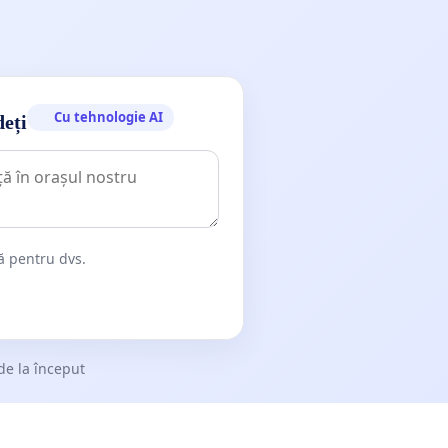
Cu tehnologie AI
deți
dă pentru dvs.
de la început