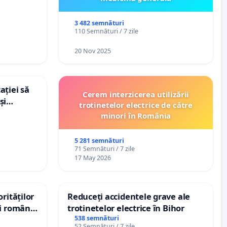
dațiilor
nții
3 482 semnături
110 Semnături / 7 zile
20 Nov 2025
ației să
Cerem interzicerea utilizării
și
trotinetelor electrice de către
e din
minori în România
5 281 semnături
71 Semnături / 7 zile
17 May 2026
rităților
Reduceți accidentele grave ale
ui român
trotinetelor electrice în Bihor
, aflat în
538 semnături
52 Semnături / 7 zile