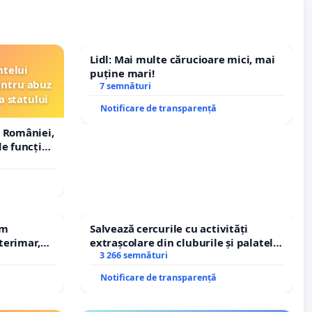
Lidl: Mai multe cărucioare mici, mai
ntelui
puține mari!
entru abuz
7 semnături
a statului
Notificare de transparență
 României,
e funcție
em
Salvează cercurile cu activități
terimar,
extrașcolare din cluburile și palatele
copiilor
3 266 semnături
Notificare de transparență