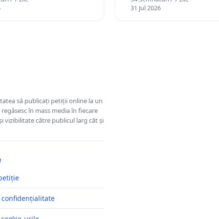
plasament în Danemarca
6
31 Jul 2026
ani
tatea să publicați petiții online la un
se regăsesc în mass media în fiecare
 vizibilitate către publicul larg cât și
e
petiție
 confidențialitate
 cookie-urile