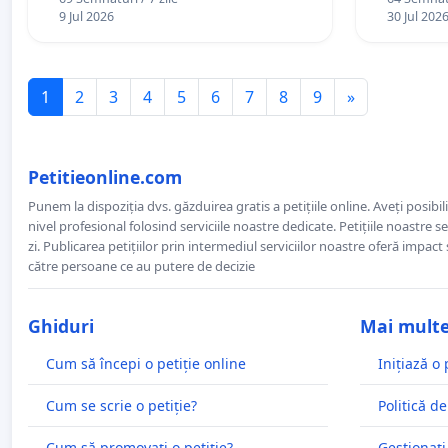
9 Jul 2026
30 Jul 202
1
2
3
4
5
6
7
8
9
»
Petitieonline.com
Punem la dispoziția dvs. găzduirea gratis a petițiile online. Aveți posibili
nivel profesional folosind serviciile noastre dedicate. Petițiile noastre 
zi. Publicarea petițiilor prin intermediul serviciilor noastre oferă impact și
către persoane ce au putere de decizie
Ghiduri
Mai mult
Cum să începi o petiție online
Inițiază o 
Cum se scrie o petiție?
Politică de
Cum să promovați o petiție?
Gestionați