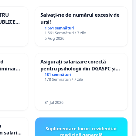
NTRU
Salvați-ne de numărul excesiv de
UBLICE
urși!
MÂNIA
1 561 semnături
1 561 Semnături / 7 zile
5 Aug 2026
nd
Asigurați salarizare corectă
criminarea
pentru psihologii din DGASPC și
ți de
spitale
181 semnături
178 Semnături / 7 zile
„Gorici”
31 Jul 2026
a
Suplimentare locuri rezidențiat
n salariul
medicină generală