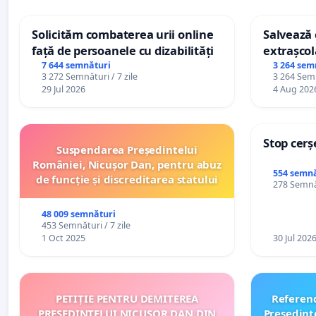
Solicităm combaterea urii online
Salvează c
față de persoanele cu dizabilități
extrașcol
palatele c
7 644 semnături
3 264 sem
3 272 Semnături / 7 zile
3 264 Semn
29 Jul 2026
4 Aug 202
Stop cerș
Suspendarea Președintelui
României, Nicușor Dan, pentru abuz
554 semnă
de funcție și discreditarea statului
278 Semnăt
48 009 semnături
453 Semnături / 7 zile
1 Oct 2025
30 Jul 202
PETIȚIE PENTRU DEMITEREA
Referen
PREȘEDINTELUI NICUȘOR DAN DIN
Preşedint