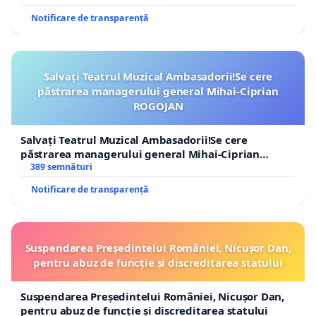
Notificare de transparență
Salvați Teatrul Muzical Ambasadorii!Se cere
păstrarea managerului general Mihai-Ciprian
ROGOJAN
Salvați Teatrul Muzical Ambasadorii!Se cere
păstrarea managerului general Mihai-Ciprian
ROGOJAN
389 semnături
Notificare de transparență
Suspendarea Președintelui României, Nicușor Dan,
pentru abuz de funcție și discreditarea statului
Suspendarea Președintelui României, Nicușor Dan,
pentru abuz de funcție și discreditarea statului