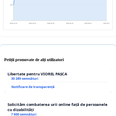
222
0
2020-03-20
2020-04-23
2020-05-26
2020-06-29
2020-08-01
2020-09-04
Petiții promovate de alți utilizatori
Libertate pentru VIOREL PAȘCA
30 289 semnături
Notificare de transparență
Solicităm combaterea urii online față de persoanele
cu dizabilități
7 600 semnături