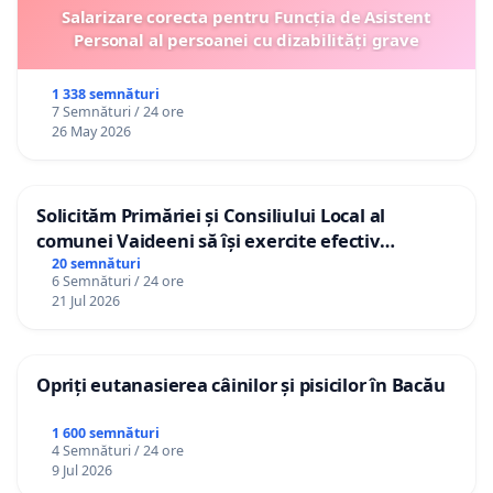
Salarizare corecta pentru Funcția de Asistent
Personal al persoanei cu dizabilități grave
1 338 semnături
7 Semnături / 24 ore
26 May 2026
Solicităm Primăriei și Consiliului Local al
comunei Vaideeni să își exercite efectiv
atribuțiile legale și să reprezinte interesele
20 semnături
6 Semnături / 24 ore
cetățenilor în raport cu APAVIL S.A, operatorul
21 Jul 2026
serviciului de apă!
Opriți eutanasierea câinilor și pisicilor în Bacău
1 600 semnături
4 Semnături / 24 ore
9 Jul 2026