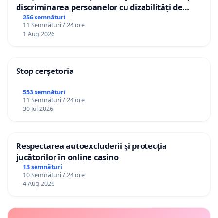
discriminarea persoanelor cu dizabilități de
către utilizatorul TikTok „Gorici”
256 semnături
11 Semnături / 24 ore
1 Aug 2026
Stop cerșetoria
553 semnături
11 Semnături / 24 ore
30 Jul 2026
Respectarea autoexcluderii și protecția
jucătorilor în online casino
13 semnături
10 Semnături / 24 ore
4 Aug 2026