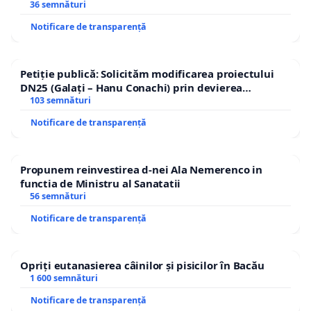
36 semnături
Notificare de transparență
Petiție publică: Solicităm modificarea proiectului
DN25 (Galați – Hanu Conachi) prin devierea
traseului în afara localităților!
103 semnături
Notificare de transparență
Propunem reinvestirea d-nei Ala Nemerenco in
functia de Ministru al Sanatatii
56 semnături
Notificare de transparență
Opriți eutanasierea câinilor și pisicilor în Bacău
1 600 semnături
Notificare de transparență