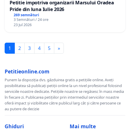
Petitie impotriva organizarii Marsului Oradea
Pride din luna Iulie 2026
269 semnături
3 Semnături / 24 ore
23 Jul 2026
1
2
3
4
5
»
Petitieonline.com
Punem la dispoziția dvs. găzduirea gratis a petițiile online. Aveți
posibilitatea să publicați petiții online la un nivel profesional folosind
serviciile noastre dedicate. Petițiile noastre se regăsesc în mass media
în fiecare zi. Publicarea petițiilor prin intermediul serviciilor noastre
oferă impact și vizibilitate către publicul larg cât și către persoane ce
au putere de decizie
Ghiduri
Mai multe