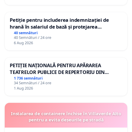
Petiție pentru includerea indemnizației de
hrană în salariul de bază și protejarea
gradațiilor de vechime pentru asistenții
40 semnături
40 Semnături / 24 ore
personali
6 Aug 2026
PETIȚIE NAȚIONALĂ PENTRU APĂRAREA
TEATRELOR PUBLICE DE REPERTORIU DIN
ROMÂNIA
1 736 semnături
34 Semnături / 24 ore
1 Aug 2026
Instalarea de containere închise în Villaverde Alto
pentru a evita deșeurile pe stradă