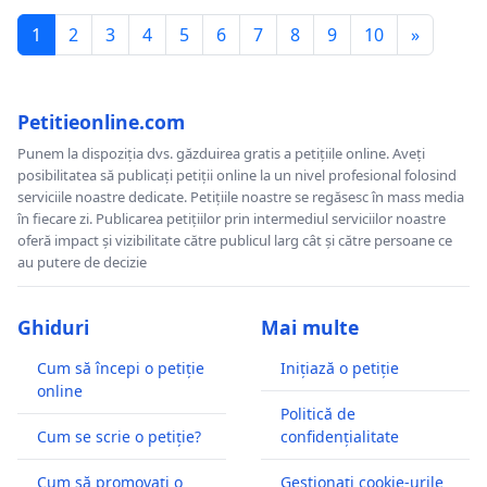
1
2
3
4
5
6
7
8
9
10
»
Petitieonline.com
Punem la dispoziția dvs. găzduirea gratis a petițiile online. Aveți
posibilitatea să publicați petiții online la un nivel profesional folosind
serviciile noastre dedicate. Petițiile noastre se regăsesc în mass media
în fiecare zi. Publicarea petițiilor prin intermediul serviciilor noastre
oferă impact și vizibilitate către publicul larg cât și către persoane ce
au putere de decizie
Ghiduri
Mai multe
Cum să începi o petiție
Inițiază o petiție
online
Politică de
Cum se scrie o petiție?
confidențialitate
Cum să promovați o
Gestionați cookie-urile