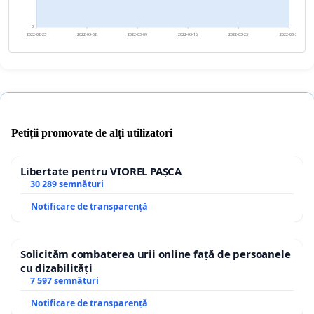
0
2022-02-23
2022-03-02
2022-03-09
2022-03-16
2022-03-23
2022-03-30
Petiții promovate de alți utilizatori
Libertate pentru VIOREL PAȘCA
30 289 semnături
Notificare de transparență
Solicităm combaterea urii online față de persoanele
cu dizabilități
7 597 semnături
Notificare de transparență