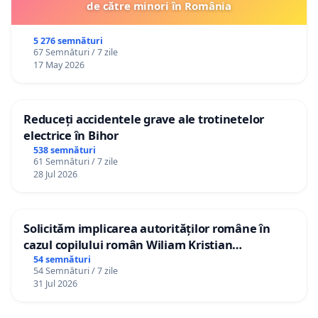
de către minori în România
5 276 semnături
67 Semnături / 7 zile
17 May 2026
Reduceți accidentele grave ale trotinetelor
electrice în Bihor
538 semnături
61 Semnături / 7 zile
28 Jul 2026
Solicităm implicarea autorităților române în
cazul copilului român Wiliam Kristian
Gheorghe, aflat în plasament în Danemarca de
54 semnături
54 Semnături / 7 zile
12 ani
31 Jul 2026