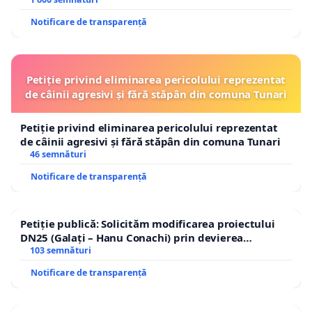
Notificare de transparență
Petiție privind eliminarea pericolului reprezentat
de câinii agresivi și fără stăpân din comuna Tunari
Petiție privind eliminarea pericolului reprezentat
de câinii agresivi și fără stăpân din comuna Tunari
46 semnături
Notificare de transparență
Petiție publică: Solicităm modificarea proiectului
DN25 (Galați – Hanu Conachi) prin devierea
traseului în afara localităților!
103 semnături
Notificare de transparență