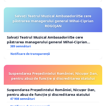
Salvați Teatrul Muzical Ambasadorii!Se cere
păstrarea managerului general Mihai-Ciprian
ROGOJAN
Salvați Teatrul Muzical Ambasadorii!Se cere
păstrarea managerului general Mihai-Ciprian
ROGOJAN
389 semnături
Notificare de transparență
Suspendarea Președintelui României, Nicușor Dan,
pentru abuz de funcție și discreditarea statului
Suspendarea Președintelui României, Nicușor Dan,
pentru abuz de funcție și discreditarea statului
47 908 semnături