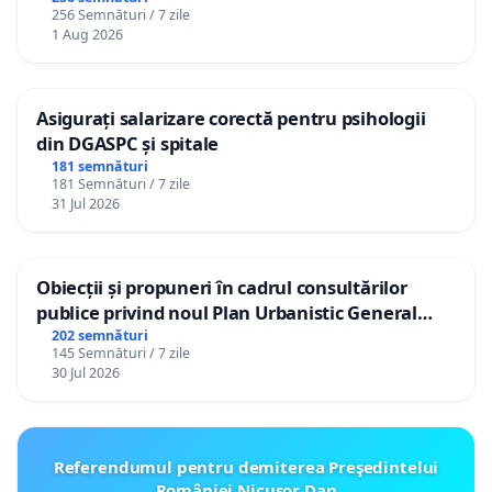
către utilizatorul TikTok „Gorici”
256 Semnături / 7 zile
1 Aug 2026
Asigurați salarizare corectă pentru psihologii
din DGASPC și spitale
181 semnături
181 Semnături / 7 zile
31 Jul 2026
Obiecții și propuneri în cadrul consultărilor
publice privind noul Plan Urbanistic General
(PUG) Ialoveni
202 semnături
145 Semnături / 7 zile
30 Jul 2026
Referendumul pentru demiterea Preşedintelui
României Nicusor Dan