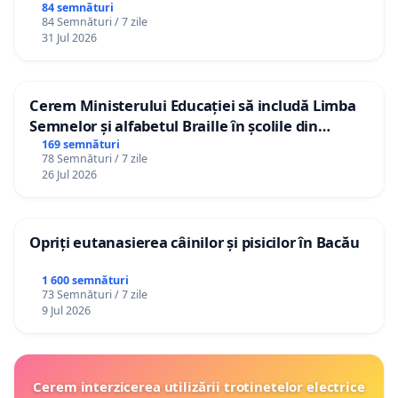
84 semnături
84 Semnături / 7 zile
31 Jul 2026
Cerem Ministerului Educației să includă Limba
Semnelor și alfabetul Braille în școlile din
Republica Moldova!
169 semnături
78 Semnături / 7 zile
26 Jul 2026
Opriți eutanasierea câinilor și pisicilor în Bacău
1 600 semnături
73 Semnături / 7 zile
9 Jul 2026
Cerem interzicerea utilizării trotinetelor electrice