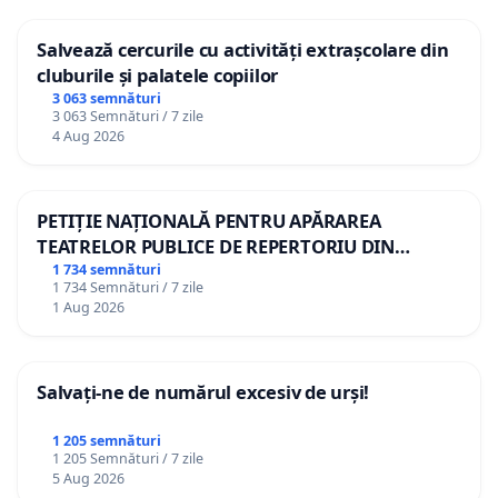
Salvează cercurile cu activități extrașcolare din
cluburile și palatele copiilor
3 063 semnături
3 063 Semnături / 7 zile
4 Aug 2026
PETIȚIE NAȚIONALĂ PENTRU APĂRAREA
TEATRELOR PUBLICE DE REPERTORIU DIN
ROMÂNIA
1 734 semnături
1 734 Semnături / 7 zile
1 Aug 2026
Salvați-ne de numărul excesiv de urși!
1 205 semnături
1 205 Semnături / 7 zile
5 Aug 2026