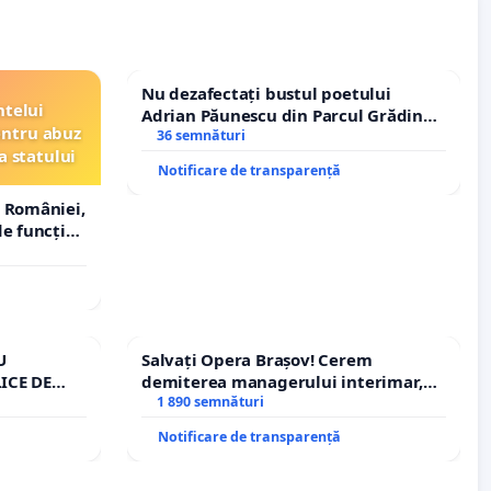
Nu dezafectați bustul poetului
ntelui
Adrian Păunescu din Parcul Grădina
entru abuz
Icoanei! Stop cenzurii culturale!
36 semnături
a statului
Notificare de transparență
 României,
e funcție
U
Salvați Opera Brașov! Cerem
ICE DE
demiterea managerului interimar,
A
Petrean Lucian-Marius!
1 890 semnături
Notificare de transparență