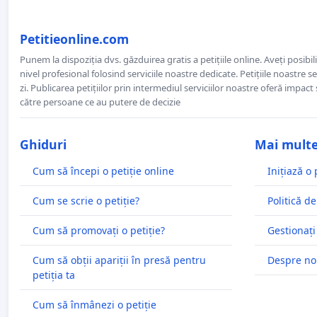
Petitieonline.com
Punem la dispoziția dvs. găzduirea gratis a petițiile online. Aveți posibili
nivel profesional folosind serviciile noastre dedicate. Petițiile noastre 
zi. Publicarea petițiilor prin intermediul serviciilor noastre oferă impact și
către persoane ce au putere de decizie
Ghiduri
Mai mult
Cum să începi o petiție online
Inițiază o 
Cum se scrie o petiție?
Politică de
Cum să promovați o petiție?
Gestionați
Cum să obții apariții în presă pentru
Despre no
petiția ta
Cum să înmânezi o petiție