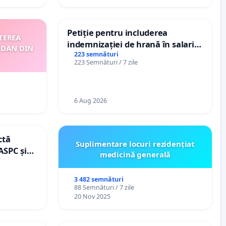
Petiție pentru includerea
TEREA
indemnizației de hrană în salariul
 DAN DIN
de bază și protejarea gradațiilor
223 semnături
223 Semnături / 7 zile
de vechime pentru asistenții
personali
6 Aug 2026
ctă
Suplimentare locuri rezidențiat
ASPC și
medicină generală
3 482 semnături
88 Semnături / 7 zile
20 Nov 2025