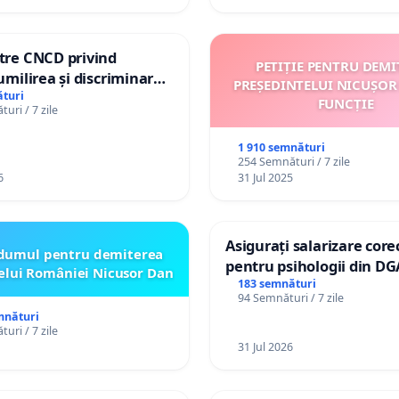
ătre CNCD privind
PETIȚIE PENTRU DEMI
 umilirea și discriminarea
PREȘEDINTELUI NICUȘOR
or cu dizabilități de
turi
FUNCȚIE
uri / 7 zile
izatorul TikTok „Gorici”
1 910 semnături
254 Semnături / 7 zile
6
31 Jul 2025
Asigurați salarizare core
dumul pentru demiterea
pentru psihologii din DG
elui României Nicusor Dan
spitale
183 semnături
94 Semnături / 7 zile
mnături
uri / 7 zile
31 Jul 2026