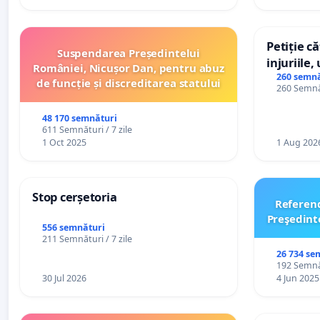
Petiție c
Suspendarea Președintelui
injuriile,
României, Nicușor Dan, pentru abuz
persoanel
260 semnă
de funcție și discreditarea statului
260 Semnăt
către util
48 170 semnături
611 Semnături / 7 zile
1 Oct 2025
1 Aug 202
Stop cerșetoria
Referen
Preşedint
556 semnături
211 Semnături / 7 zile
26 734 se
192 Semnăt
30 Jul 2026
4 Jun 2025