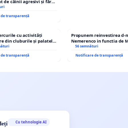
 de câinii agresivi și fără
n comuna Tunari
uri
e de transparență
rcurile cu activități
Propunem reinvestirea d-n
e din cluburile și palatele
Nemerenco in functia de M
nături
Sanatatii
56 semnături
e de transparență
Notificare de transparență
Cu tehnologie AI
deți