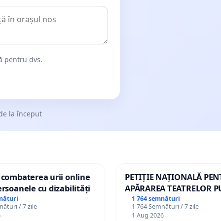
dă pentru dvs.
de la început
 combaterea urii online
PETIȚIE NAȚIONALĂ PE
ersoanele cu dizabilități
APĂRAREA TEATRELOR P
DE REPERTORIU DIN RO
nături
1 764 semnături
ături / 7 zile
1 764 Semnături / 7 zile
6
1 Aug 2026