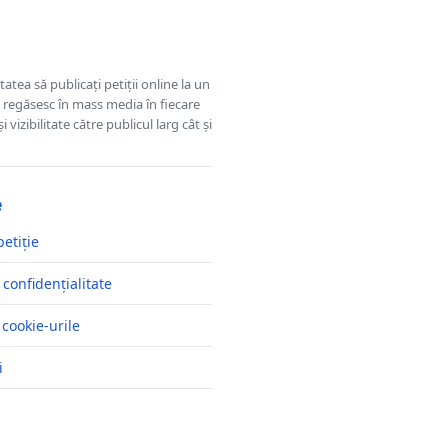
tatea să publicați petiții online la un
se regăsesc în mass media în fiecare
 vizibilitate către publicul larg cât și
e
petiție
 confidențialitate
 cookie-urile
i