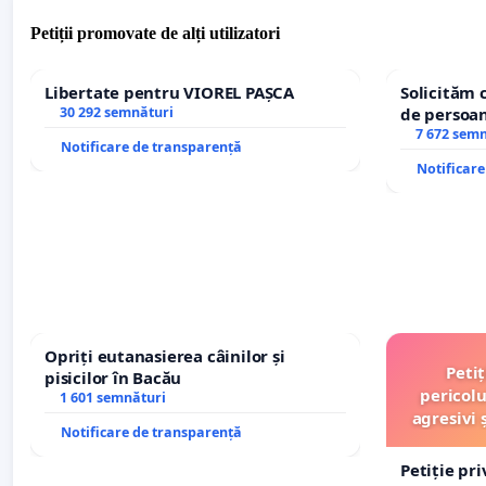
Petiții promovate de alți utilizatori
Libertate pentru VIOREL PAȘCA
Solicităm 
30 292 semnături
de persoan
7 672 sem
Notificare de transparență
Notificar
Opriți eutanasierea câinilor și
Peti
pisicilor în Bacău
pericolu
1 601 semnături
agresivi 
Notificare de transparență
Petiție pr