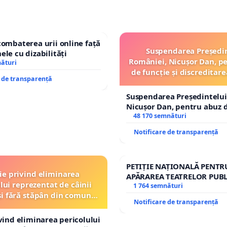
combaterea urii online față
Suspendarea Președi
ele cu dizabilități
României, Nicușor Dan, p
nături
de funcție și discreditare
e de transparență
Suspendarea Președintelui
Nicușor Dan, pentru abuz d
și discreditarea statului
48 170 semnături
Notificare de transparență
PETIȚIE NAȚIONALĂ PENTR
ție privind eliminarea
APĂRAREA TEATRELOR PUBL
lui reprezentat de câinii
REPERTORIU DIN ROMÂNI
1 764 semnături
și fără stăpân din comuna
Notificare de transparență
Tunari
ivind eliminarea pericolului