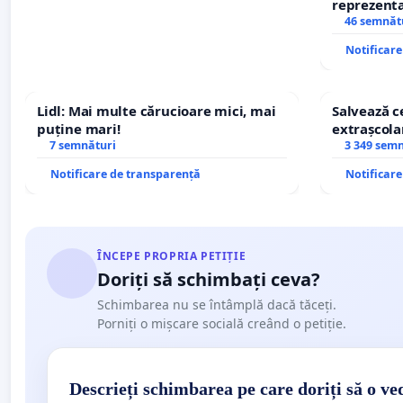
reprezentat
stăpân di
46 semnăt
Notificar
Lidl: Mai multe cărucioare mici, mai
Salvează ce
puține mari!
extrașcolar
7 semnături
copiilor
3 349 sem
Notificare de transparență
Notificar
ÎNCEPE PROPRIA PETIȚIE
Doriți să schimbați ceva?
Schimbarea nu se întâmplă dacă tăceți.
Porniți o mișcare socială creând o petiție.
Descrieți schimbarea pe care doriți să o ve