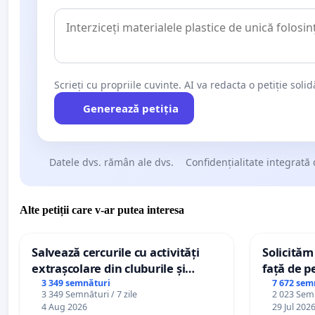
Scrieți cu propriile cuvinte. AI va redacta o petiție soli
Generează petiția
Datele dvs. rămân ale dvs.
Confidențialitate integrată 
Alte petiții care v-ar putea interesa
Salvează cercurile cu activități
Solicităm
extrașcolare din cluburile și
față de p
palatele copiilor
3 349 semnături
7 672 sem
3 349 Semnături / 7 zile
2 023 Semn
4 Aug 2026
29 Jul 202