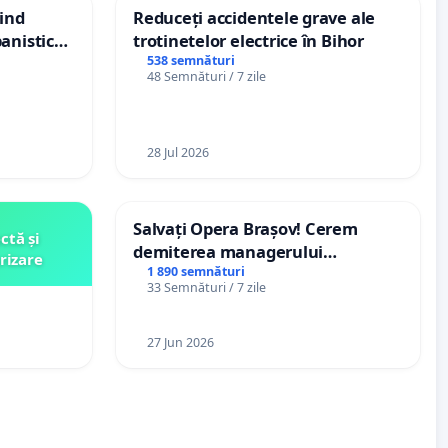
vind
Reduceți accidentele grave ale
anistic
trotinetelor electrice în Bihor
veni
538 semnături
48 Semnături / 7 zile
28 Jul 2026
Salvați Opera Brașov! Cerem
ctă și
demiterea managerului
rizare
interimar, Petrean Lucian-Marius!
1 890 semnături
33 Semnături / 7 zile
27 Jun 2026