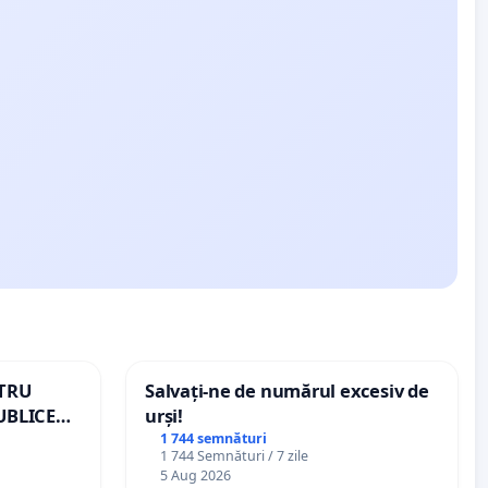
NTRU
Salvați-ne de numărul excesiv de
UBLICE
urși!
MÂNIA
1 744 semnături
1 744 Semnături / 7 zile
5 Aug 2026