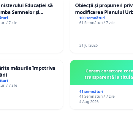
isterului Educației să
Obiecții și propuneri pri
imba Semnelor și
modificarea Planului Urb
Braille în școlile din
General al orașului Ialo
turi
100 semnături
ri / 7 zile
61 Semnături / 7 zile
a Moldova!
6
31 Jul 2026
tărite măsurile împotriva
Cerem corectare core
ării
transparentă la titula
turi
ri / 7 zile
41 semnături
41 Semnături / 7 zile
6
4 Aug 2026