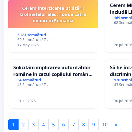
Cerem Min
Cerem interzicerea utilizării
includă L
trotinetelor electrice de către
alfabetul 
169 semnă
minori în România
62 Semnătu
Republic
5 281 semnături
69 Semnături / 7 zile
17 May 2026
26 Jul 202
Solicităm implicarea autorităților
Să fie în
române în cazul copilului român
discrimin
Wiliam Kristian Gheorghe, aflat în
54 semnături
126 semnă
45 Semnături / 7 zile
43 Semnătu
plasament în Danemarca de 12
ani
31 Jul 2026
30 Jul 202
1
2
3
4
5
6
7
8
9
10
»