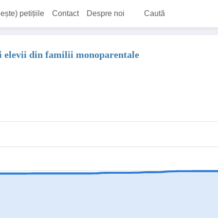
ește) petițiile
Contact
Despre noi
Caută
i elevii din familii monoparentale