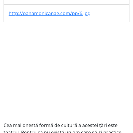
http://oanamonicanae.com/pp/6.jpg
Cea mai onestă formă de cultură a acestei țări este
teatrul. Pentru că nu există un om care să-și practice