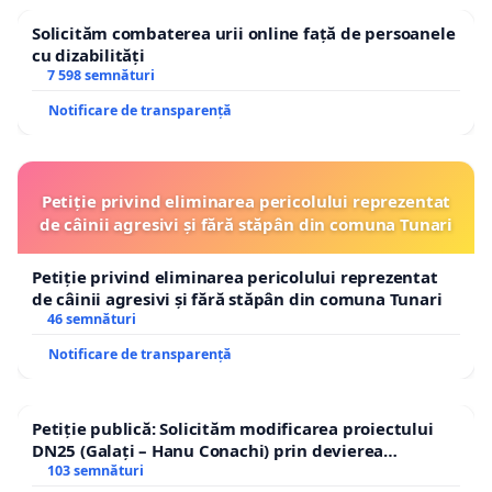
Solicităm combaterea urii online față de persoanele
cu dizabilități
7 598 semnături
Notificare de transparență
Petiție privind eliminarea pericolului reprezentat
de câinii agresivi și fără stăpân din comuna Tunari
Petiție privind eliminarea pericolului reprezentat
de câinii agresivi și fără stăpân din comuna Tunari
46 semnături
Notificare de transparență
Petiție publică: Solicităm modificarea proiectului
DN25 (Galați – Hanu Conachi) prin devierea
traseului în afara localităților!
103 semnături