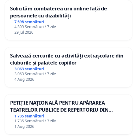
Solicităm combaterea urii online față de
persoanele cu dizabilități
7 598 semnături
4 309 Semnături / 7 zile
29 Jul 2026
Salvează cercurile cu activități extrașcolare din
cluburile și palatele copiilor
3 063 semnături
3 063 Semnături / 7 zile
4 Aug 2026
PETIȚIE NAȚIONALĂ PENTRU APĂRAREA
TEATRELOR PUBLICE DE REPERTORIU DIN
ROMÂNIA
1 735 semnături
1 735 Semnături / 7 zile
1 Aug 2026