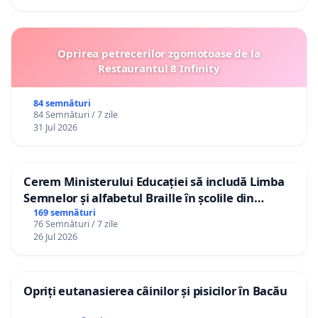
Oprirea petrecerilor zgomotoase de la
Restaurantul 8 Infinity
84 semnături
84 Semnături / 7 zile
31 Jul 2026
Cerem Ministerului Educației să includă Limba
Semnelor și alfabetul Braille în școlile din
Republica Moldova!
169 semnături
76 Semnături / 7 zile
26 Jul 2026
Opriți eutanasierea câinilor și pisicilor în Bacău