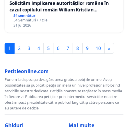
Solicităm implicarea autorităților române în
cazul copilului român Wiliam Kristian
Gheorghe, aflat în plasament în Danemarca de
54 semnături
54 Semnături / 7 zile
12 ani
31 Jul 2026
1
2
3
4
5
6
7
8
9
10
»
Petitieonline.com
Punem la dispoziția dvs. găzduirea gratis a petițiile online. Aveți
posibilitatea să publicați petiții online la un nivel profesional folosind
serviciile noastre dedicate. Petițiile noastre se regăsesc în mass media
în fiecare zi. Publicarea petițiilor prin intermediul serviciilor noastre
oferă impact și vizibilitate către publicul larg cât și către persoane ce
au putere de decizie
Ghiduri
Mai multe