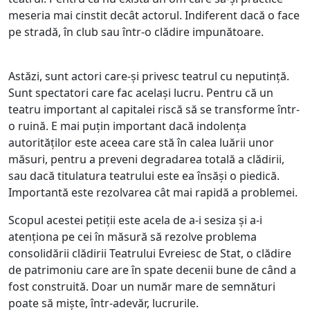
meseria mai cinstit decât actorul. Indiferent dacă o face
pe stradă, în club sau într-o clădire impunătoare.
Astăzi, sunt actori ca
re-și privesc teatrul cu neputință.
Sunt spectatori care fac același lucru. Pentru că un
teatru important al capitalei riscă să se transforme într-
o ruină. E mai puțin important dacă indolența
autorităților este aceea care stă în calea luării unor
măsuri, pentru a preveni degradarea totală a clădirii,
sau dacă titulatura teatrului este ea însăși o piedică.
Importantă este rezolvarea cât mai rapidă a problemei.
Scopul acestei petiții este acela de a-i sesiza și a-i
atenționa pe cei în măsură să rezolve problema
consolidării clădirii Teatrului Evreiesc de Stat, o clădire
de patrimoniu care are în spate decenii bune de când a
fost construită. Doar un număr mare de semnături
poate să miște, într-adevăr, lucrurile.