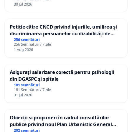
30 Jul 2026
Petiție către CNCD privind injuriile, umilirea și
discriminarea persoanelor cu dizabilități de
către utilizatorul TikTok „Gorici”
256 semnături
256 Semnături / 7 zile
1 Aug 2026
Asigurați salarizare corectă pentru psihologii
din DGASPC și spitale
181 semnături
181 Semnături / 7 zile
31 Jul 2026
Obiecții și propuneri în cadrul consultărilor
publice privind noul Plan Urbanistic General
(PUG) Ialoveni
202 semnături