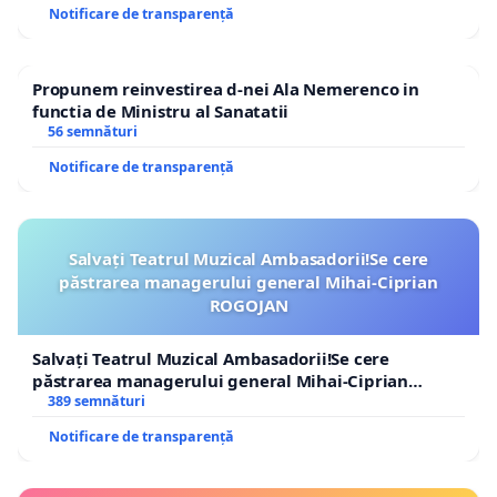
Notificare de transparență
Propunem reinvestirea d-nei Ala Nemerenco in
functia de Ministru al Sanatatii
56 semnături
Notificare de transparență
Salvați Teatrul Muzical Ambasadorii!Se cere
păstrarea managerului general Mihai-Ciprian
ROGOJAN
Salvați Teatrul Muzical Ambasadorii!Se cere
păstrarea managerului general Mihai-Ciprian
ROGOJAN
389 semnături
Notificare de transparență