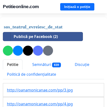
Petitieonline.com
Inițiază o petiție
sos_teatrul_evreiesc_de_stat
Publică pe Facebook (2)
Petitie
Semnături
Discuție
839
Politică de confidențialitate
http://oanamonicanae.com/pp/3.jpg
http://oanamonicanae.com/pp/4.jpg