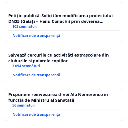
Petiție publică: Solicităm modificarea proiectului
DN25 (Galați – Hanu Conachi) prin devierea
traseului în afara localităților!
103 semnături
Notificare de transparență
Salvează cercurile cu activități extrașcolare din
cluburile și palatele copiilor
3 054 semnături
Notificare de transparență
Propunem reinvestirea d-nei Ala Nemerenco in
functia de Ministru al Sanatatii
56 semnături
Notificare de transparență