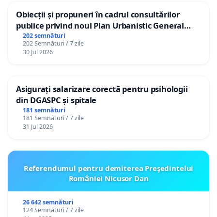
Obiecții și propuneri în cadrul consultărilor
publice privind noul Plan Urbanistic General
(PUG) Ialoveni
202 semnături
202 Semnături / 7 zile
30 Jul 2026
Asigurați salarizare corectă pentru psihologii
din DGASPC și spitale
181 semnături
181 Semnături / 7 zile
31 Jul 2026
Referendumul pentru demiterea Preşedintelui
României Nicusor Dan
26 642 semnături
124 Semnături / 7 zile