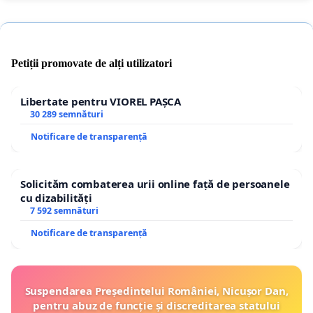
Petiții promovate de alți utilizatori
Libertate pentru VIOREL PAȘCA
30 289 semnături
Notificare de transparență
Solicităm combaterea urii online față de persoanele
cu dizabilități
7 592 semnături
Notificare de transparență
Suspendarea Președintelui României, Nicușor Dan,
pentru abuz de funcție și discreditarea statului