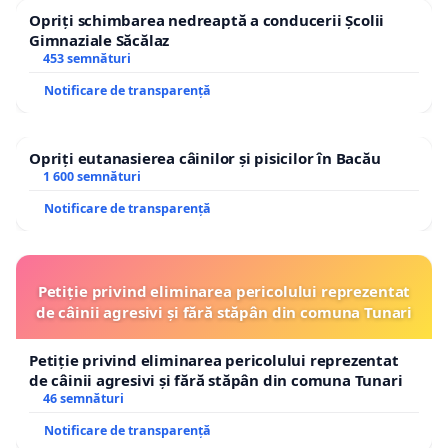
Opriți schimbarea nedreaptă a conducerii Școlii
Gimnaziale Săcălaz
453 semnături
Notificare de transparență
Opriți eutanasierea câinilor și pisicilor în Bacău
1 600 semnături
Notificare de transparență
Petiție privind eliminarea pericolului reprezentat
de câinii agresivi și fără stăpân din comuna Tunari
Petiție privind eliminarea pericolului reprezentat
de câinii agresivi și fără stăpân din comuna Tunari
46 semnături
Notificare de transparență