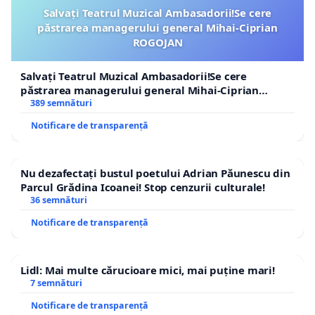
Salvați Teatrul Muzical Ambasadorii!Se cere
păstrarea managerului general Mihai-Ciprian
ROGOJAN
Salvați Teatrul Muzical Ambasadorii!Se cere
păstrarea managerului general Mihai-Ciprian
ROGOJAN
389 semnături
Notificare de transparență
Nu dezafectați bustul poetului Adrian Păunescu din
Parcul Grădina Icoanei! Stop cenzurii culturale!
36 semnături
Notificare de transparență
Lidl: Mai multe cărucioare mici, mai puține mari!
7 semnături
Notificare de transparență