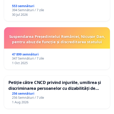
553 semnături
394 Semnături / 7 zile
30 Jul 2026
Suspendarea Președintelui României, Nicușor Dan,
pentru abuz de funcție și discreditarea statului
47 899 semnături
347 Semnături / 7 zile
1 Oct 2025
Petiție către CNCD privind injuriile, umilirea și
discriminarea persoanelor cu dizabilități de
către utilizatorul TikTok „Gorici”
256 semnături
256 Semnături / 7 zile
1 Aug 2026