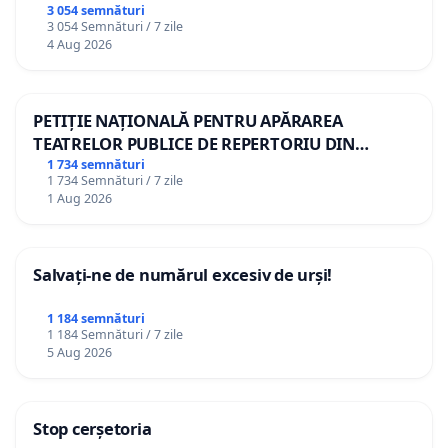
3 054 semnături
3 054 Semnături / 7 zile
4 Aug 2026
PETIȚIE NAȚIONALĂ PENTRU APĂRAREA
TEATRELOR PUBLICE DE REPERTORIU DIN
ROMÂNIA
1 734 semnături
1 734 Semnături / 7 zile
1 Aug 2026
Salvați-ne de numărul excesiv de urși!
1 184 semnături
1 184 Semnături / 7 zile
5 Aug 2026
Stop cerșetoria