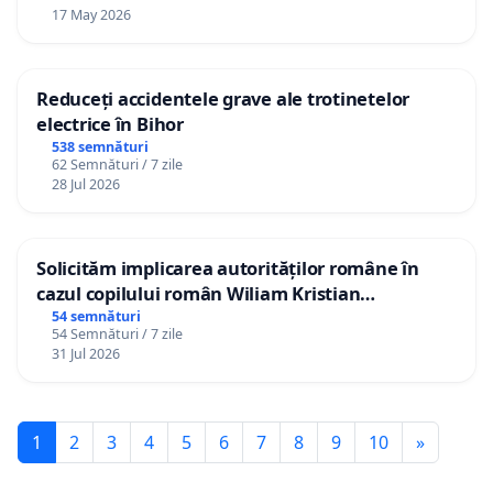
17 May 2026
Reduceți accidentele grave ale trotinetelor
electrice în Bihor
538 semnături
62 Semnături / 7 zile
28 Jul 2026
Solicităm implicarea autorităților române în
cazul copilului român Wiliam Kristian
Gheorghe, aflat în plasament în Danemarca de
54 semnături
54 Semnături / 7 zile
12 ani
31 Jul 2026
1
2
3
4
5
6
7
8
9
10
»