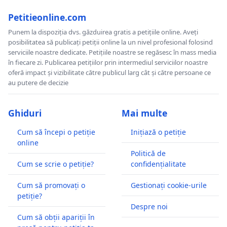
Petitieonline.com
Punem la dispoziția dvs. găzduirea gratis a petițiile online. Aveți
posibilitatea să publicați petiții online la un nivel profesional folosind
serviciile noastre dedicate. Petițiile noastre se regăsesc în mass media
în fiecare zi. Publicarea petițiilor prin intermediul serviciilor noastre
oferă impact și vizibilitate către publicul larg cât și către persoane ce
au putere de decizie
Ghiduri
Mai multe
Cum să începi o petiție
Inițiază o petiție
online
Politică de
Cum se scrie o petiție?
confidențialitate
Cum să promovați o
Gestionați cookie-urile
petiție?
Despre noi
Cum să obții apariții în