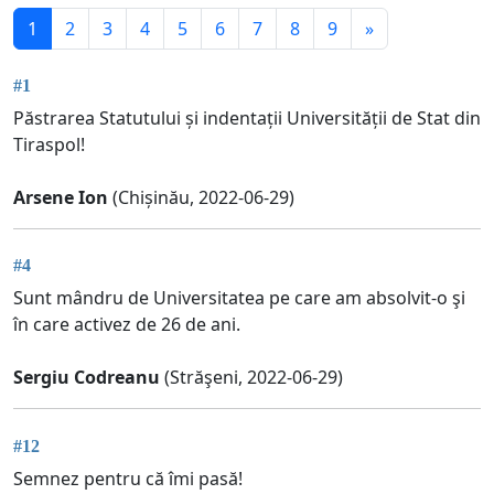
1
2
3
4
5
6
7
8
9
»
#1
Păstrarea Statutului și indentații Universității de Stat din
Tiraspol!
Arsene Ion
(Chișinău, 2022-06-29)
#4
Sunt mândru de Universitatea pe care am absolvit-o şi
în care activez de 26 de ani.
Sergiu Codreanu
(Străşeni, 2022-06-29)
#12
Semnez pentru că îmi pasă!