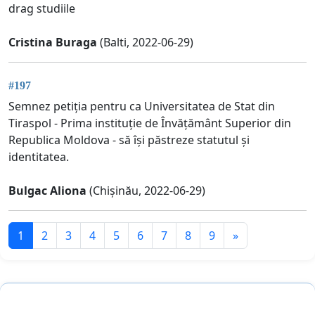
drag studiile
Cristina Buraga
(Balti, 2022-06-29)
#197
Semnez petiția pentru ca Universitatea de Stat din
Tiraspol - Prima instituție de Învățământ Superior din
Republica Moldova - să își păstreze statutul și
identitatea.
Bulgac Aliona
(Chișinău, 2022-06-29)
1
2
3
4
5
6
7
8
9
»