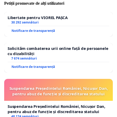
Petiții promovate de alți utilizatori
Libertate pentru VIOREL PAȘCA
30 292 semnături
Notificare de transparență
Solicităm combaterea urii online față de persoanele
cu dizabilități
7 674 semnături
Notificare de transparență
Suspendarea Președintelui României, Nicușor Dan,
pentru abuz de funcție și discreditarea statului
Suspendarea Președintelui României, Nicușor Dan,
pentru abuz de funcție și discreditarea statului
48 174 semnături