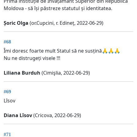
Prima instituție de Învățământ Superior din Republica
Moldova - să își păstreze statutul și identitatea.
Șoric Olga
(or.Cupcini, r. Edineț, 2022-06-29)
#68
Îmi doresc foarte mult Statul să ne susțină🙏🙏🙏
Nu ne distrugeți visele !!!
Liliana Burduh
(Cimişlia, 2022-06-29)
#69
Lîsov
Diana Lîsov
(Cricova, 2022-06-29)
#71