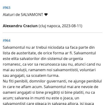
#963
Alaturi de SALVAMONT ❤️
Alexandru Craciun
(cluj napoca, 2023-08-11)
#964
Salvamontul nu ar trebui niciodata sa faca parte din
lista de austeritate, de orice forma ar fi. Salvamontul
este elita salvatorilor din sistemul de urgenta
romanesc, ca vor sa recunoasca sau nu, atunci cand nu
mai au soluții, ramanem noi salvamontistii, voluntari
sau angajati, sa scoatem turma.
Nu fiti penibili, domnilor guvernanti, ne ajunge penibilul
in care ne aflam acum. Salvamontul mai are nevoie de
oameni angajati si bine pregătiți si bine platiti, nu ca
acum; salvarea in munti nu este o joaca, un
salvamontist care pleaca in salvarea altora, isi joaca