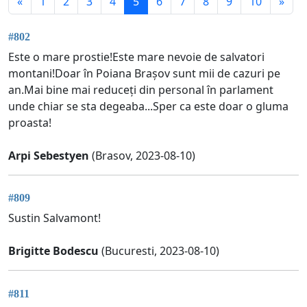
«
1
2
3
4
5
6
7
8
9
10
»
#802
Este o mare prostie!Este mare nevoie de salvatori
montani!Doar în Poiana Brașov sunt mii de cazuri pe
an.Mai bine mai reduceți din personal în parlament
unde chiar se sta degeaba...Sper ca este doar o gluma
proasta!
Arpi Sebestyen
(Brasov, 2023-08-10)
#809
Sustin Salvamont!
Brigitte Bodescu
(Bucuresti, 2023-08-10)
#811