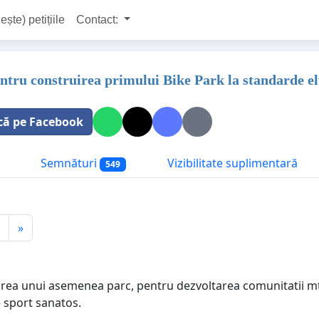
ește) petițiile
Contact:
entru construirea primului Bike Park la standarde el
că pe Facebook
Semnături
Vizibilitate suplimentară
549
»
rea unui asemenea parc, pentru dezvoltarea comunitatii mtb
 sport sanatos.