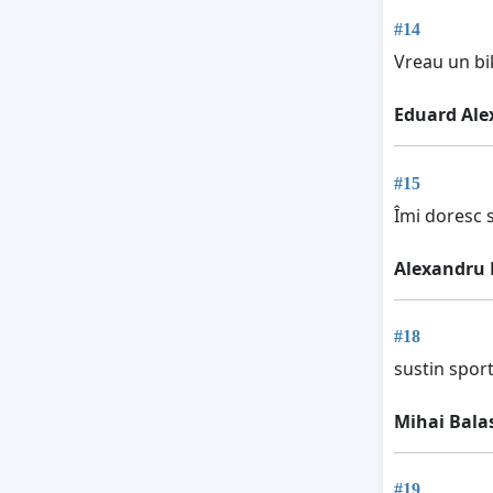
#14
Vreau un bik
Eduard Ale
#15
Îmi doresc 
Alexandru
#18
sustin sport
Mihai Bala
#19