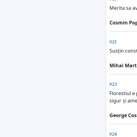
Merita sa a
Cosmin Po
#21
Susțin const
Mihai Mart
#23
Florestiul e
sigur și am
George Co
#24