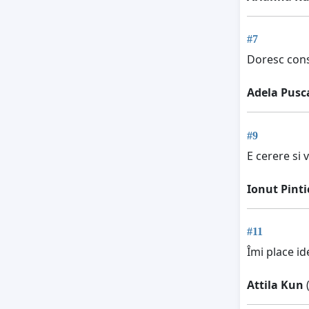
#7
Doresc cons
Adela Pusc
#9
E cerere si 
Ionut Pint
#11
Îmi place i
Attila Kun
(