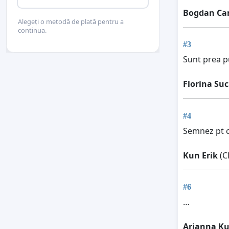
Bogdan C
Alegeți o metodă de plată pentru a
continua.
#3
Sunt prea pu
Florina Suc
#4
Semnez pt c
Kun Erik
(C
#6
…
Arianna K