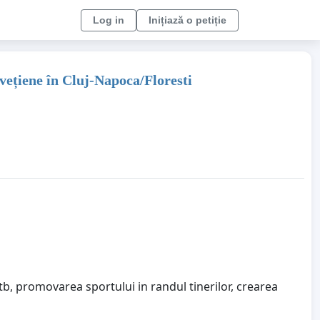
Log in
Inițiază o petiție
vețiene în Cluj-Napoca/Floresti
, promovarea sportului in randul tinerilor, crearea