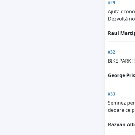
#29
Ajută econo
Dezvoltă noi
Raul Marți
#32
BIKE PARK !!
George Pri
#33
Semnez pentr
deoare ce po
Razvan Alb