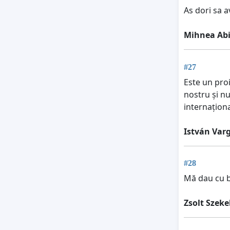
As dori sa 
Mihnea Abi
#27
Este un proi
nostru și nu
internaționa
István Var
#28
Mă dau cu bi
Zsolt Szeke