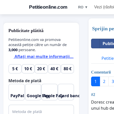
Petitieonline.com
Vezi (răsfoi
RO ▼
Sprijin p
Publicitate plătită
Petitieonline.com va promova
Publi
această petiție către un număr de
3,000
persoane.
Aflați mai multe informații...
Petitie
5 €
10 €
20 €
40 €
80 €
Comentarii
Metoda de plată
1
2
3
#2
PayPal
Google Pay
Apple Pay
Card bancar
Doresc crea
unui hub de
Metoda de plată