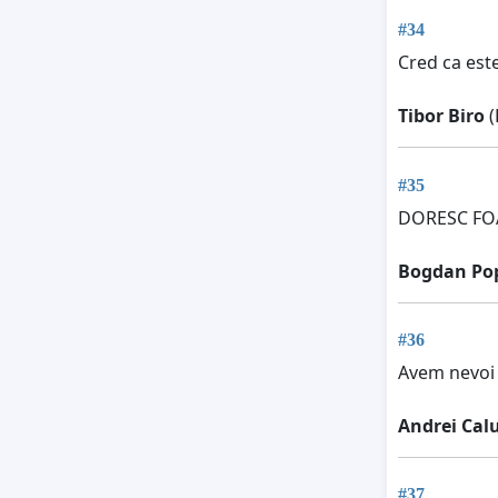
#34
Cred ca este
Tibor Biro
(
#35
DORESC FOAR
Bogdan Po
#36
Avem nevoi d
Andrei Cal
#37