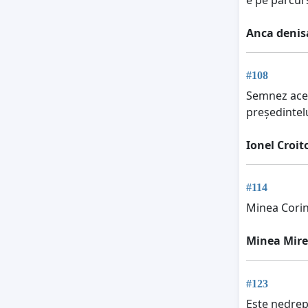
Anca deni
#108
Semnez aceas
președintelu
Ionel Croit
#114
Minea Corin
Minea Mire
#123
Este nedrep