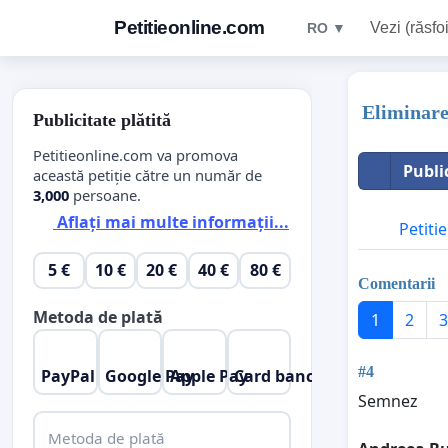
Petitieonline.com
Vezi (răsfoi
RO ▼
Eliminare
Publicitate plătită
Petitieonline.com va promova
Publi
această petiție către un număr de
3,000
persoane.
Aflați mai multe informații...
Petitie
5 €
10 €
20 €
40 €
80 €
Comentarii
Metoda de plată
1
2
3
#4
PayPal
Google Pay
Apple Pay
Card bancar
Semnez
Metoda de plată