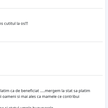
cutitul la os!!!
atim ca de beneficiat .....mergem la stat sa platim
imii oameni si mai ales ca mamele ce contribui
era si statul umple buzunarele.