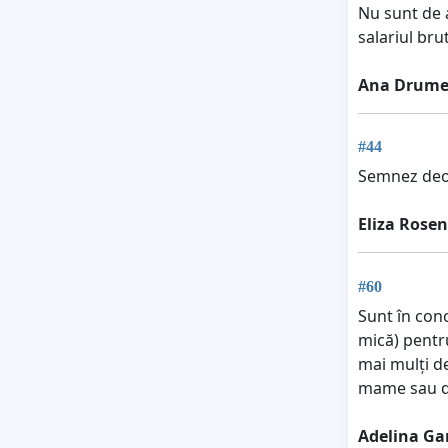
Nu sunt de a
salariul bru
Ana Drum
#44
Semnez deo
Eliza Rosen
#60
Sunt în conc
mică) pentru
mai mulți de
mame sau de 
Adelina Ga