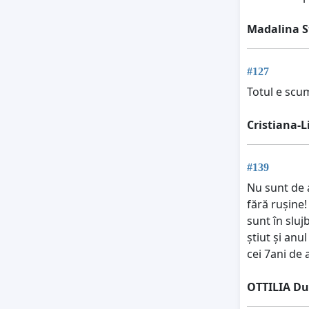
Madalina 
#127
Totul e scum
Cristiana-
#139
Nu sunt de a
fără rușine!
sunt în sluj
știut și anu
cei 7ani de 
OTTILIA D