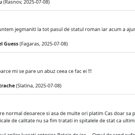
u
(Rasnov, 2025-07-08)
ntem jegmaniti la tot pasul de statul roman iar acum a ajuns 
el Guess
(Fagaras, 2025-07-08)
rce mi se pare un abuz ceea ce fac ei !!!
trache
(Slatina, 2025-07-08)
e normal deoarece si asa de multe ori platim Cas doar sa pl
icale de calitate nu sa fim tratati in spitalele de stat ca ult
ul anilor lucrati anterior. Bataie de joc ... Omul de rand suf