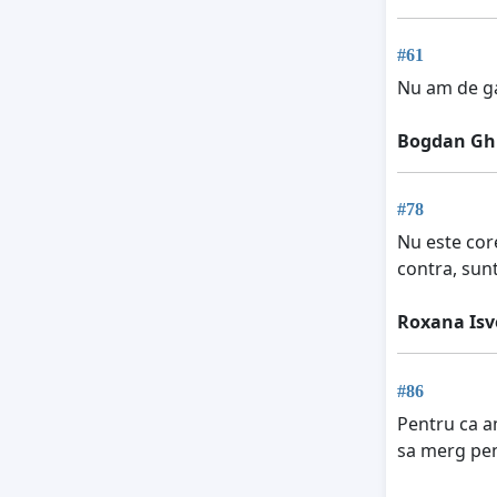
#61
Nu am de gan
Bogdan Gh
#78
Nu este core
contra, sunt
Roxana Isv
#86
Pentru ca am
sa merg pent