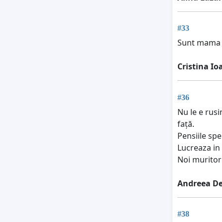
#33
Sunt mama i
Cristina I
#36
Nu le e rusi
față.
Pensiile spe
Lucreaza in 
Noi muritori
Andreea D
#38