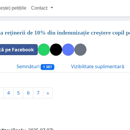
ește) petițiile
Contact:
a reținerii de 10% din indemnizație creștere copil
că pe Facebook
Semnături
Vizibilitate suplimentară
1 387
4
5
6
7
»