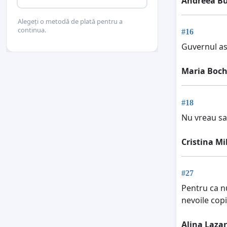
Andreea B
Alegeți o metodă de plată pentru a
continua.
#16
Guvernul ast
Maria Boch
#18
Nu vreau sa
Cristina M
#27
Pentru ca nu
nevoile copi
Alina Lazar