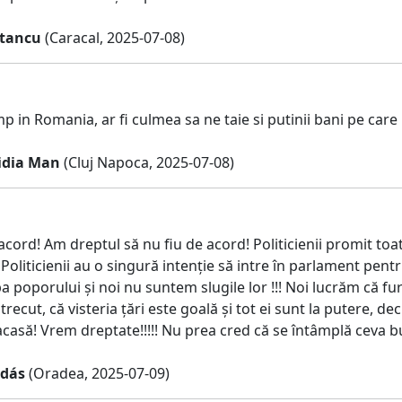
Stancu
(Caracal, 2025-07-08)
p in Romania, ar fi culmea sa ne taie si putinii bani pe care 
Lidia Man
(Cluj Napoca, 2025-07-08)
cord! Am dreptul să nu fiu de acord! Politicienii promit toat
 Politicienii au o singură intenție să intre în parlament pentr
ba poporului și noi nu suntem slugile lor !!! Noi lucrăm că fur
l trecut, că visteria țări este goală și tot ei sunt la putere, d
acasă! Vrem dreptate!!!!! Nu prea cred că se întâmplă ceva b
udás
(Oradea, 2025-07-09)