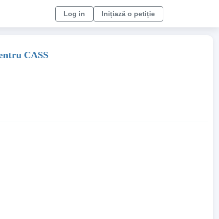
Log in
Inițiază o petiție
 pentru CASS