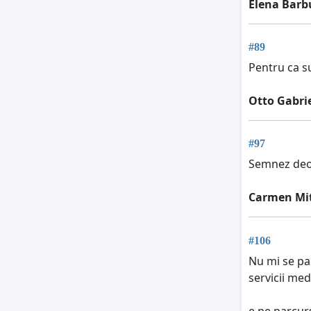
Elena Barb
#89
Pentru ca su
Otto Gabri
#97
Semnez deoa
Carmen Mi
#106
Nu mi se par
servicii med
e pe parcurs