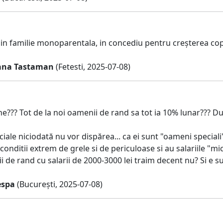
n familie monoparentala, in concediu pentru creșterea copil
oana Tastaman
(Fetesti, 2025-07-08)
ne??? Tot de la noi oamenii de rand sa tot ia 10% lunar??? Dup
ciale niciodată nu vor dispărea... ca ei sunt "oameni speciali"
conditii extrem de grele si de periculoase si au salariile "mici
i de rand cu salarii de 2000-3000 lei traim decent nu? Si e su
espa
(București, 2025-07-08)