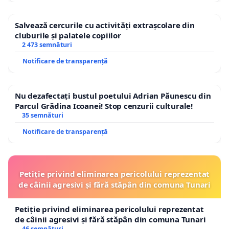
Mădălin Hodor
Salvează cercurile cu activități extrașcolare din
cluburile și palatele copiilor
Sergiu Mișcoiu
2 473 semnături
Claudiu Crăciun
Notificare de transparență
Alfred Bulai
Nu dezafectați bustul poetului Adrian Păunescu din
Andrei Țăranu
Parcul Grădina Icoanei! Stop cenzurii culturale!
35 semnături
Liviu Rotman
Notificare de transparență
Radu F. Alexandru
Liviu Antonesei
Petiție privind eliminarea pericolului reprezentat
Paul Şerban Agachi
de câinii agresivi și fără stăpân din comuna Tunari
Adina Babeş
Petiție privind eliminarea pericolului reprezentat
de câinii agresivi și fără stăpân din comuna Tunari
Iordan Bărbulescu
46 semnături