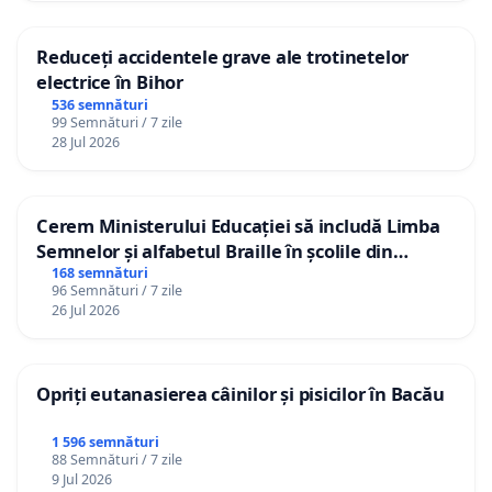
Reduceți accidentele grave ale trotinetelor
electrice în Bihor
536 semnături
99 Semnături / 7 zile
28 Jul 2026
Cerem Ministerului Educației să includă Limba
Semnelor și alfabetul Braille în școlile din
Republica Moldova!
168 semnături
96 Semnături / 7 zile
26 Jul 2026
Opriți eutanasierea câinilor și pisicilor în Bacău
1 596 semnături
88 Semnături / 7 zile
9 Jul 2026