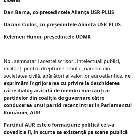
Liberal
Dan Barna, co-președintele Alianța USR-PLUS
Dacian Cioloș, co-președintele Alianța USR-PLUS
Kelemen Hunor, președintele UDMR
Noi, semnatarii acestei scrisori, intelectuali publici,
militanți pentru drepturile omului, oameni din
societatea civilă, apărători ai valorilor euroatlantice,
ne
exprimăm îngrijorarea cu privire la deschiderea
către dialog arătată de membri marcanți ai
partidelor din coaliția de guvernare către
conducerea unui partid recent intrat în Parlamentul
României, AUR.
Partidul AUR este o formațiune politică ce s-a
dovedit a fi, în scurta sa existență pe scena publică