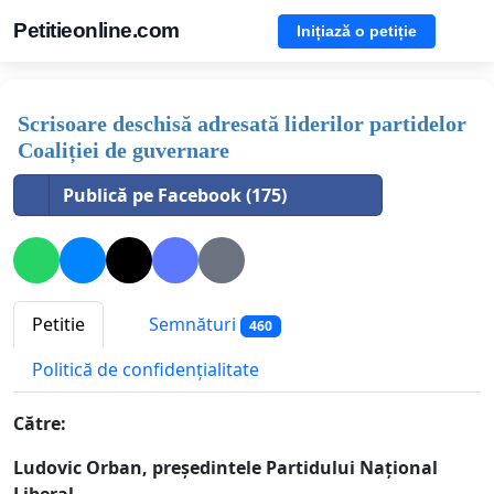
Petitieonline.com
Inițiază o petiție
Scrisoare deschisă adresată liderilor partidelor
Coaliției de guvernare
Publică pe Facebook (175)
Petitie
Semnături
460
Politică de confidențialitate
Către:
Ludovic Orban, președintele Partidului Național