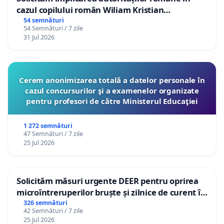
cazul copilului român Wiliam Kristian
Gheorghe, aflat în plasament în Danemarca de
54 semnături
54 Semnături / 7 zile
12 ani
31 Jul 2026
Cerem anonimizarea totală a datelor personale în
cazul concursurilor şi a examenelor organizate
pentru profesori de către Ministerul Educaţiei
1 272 semnături
47 Semnături / 7 zile
25 Jul 2026
Solicităm măsuri urgente DEER pentru oprirea
microîntreruperilor bruște și zilnice de curent în
Sâncraiu de Mureș și Nazna
326 semnături
42 Semnături / 7 zile
25 Jul 2026