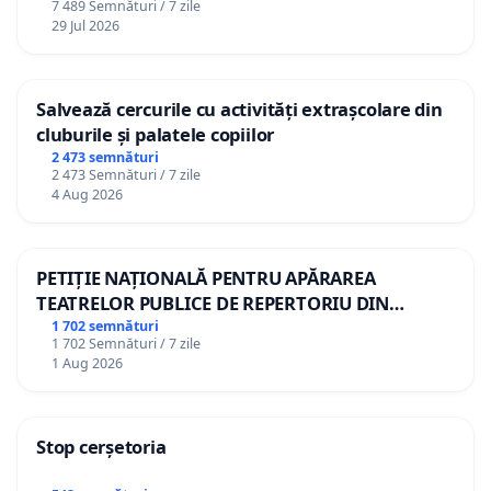
7 489 Semnături / 7 zile
29 Jul 2026
Salvează cercurile cu activități extrașcolare din
cluburile și palatele copiilor
2 473 semnături
2 473 Semnături / 7 zile
4 Aug 2026
PETIȚIE NAȚIONALĂ PENTRU APĂRAREA
TEATRELOR PUBLICE DE REPERTORIU DIN
ROMÂNIA
1 702 semnături
1 702 Semnături / 7 zile
1 Aug 2026
Stop cerșetoria