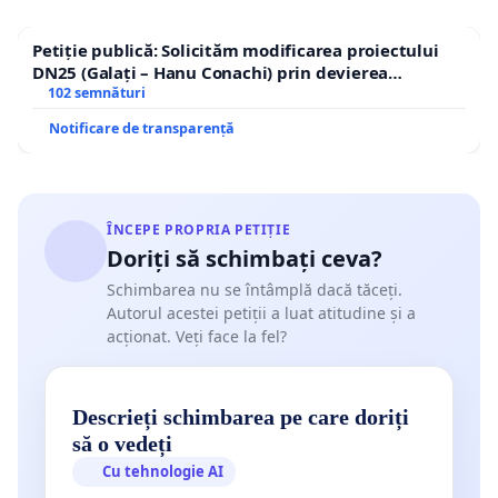
Mihai Demetriade
Petiție publică: Solicităm modificarea proiectului
Nicolae-Emilian Dranca
DN25 (Galați – Hanu Conachi) prin devierea
traseului în afara localităților!
102 semnături
Mihaela Grancea
Notificare de transparență
Raluca Grosescu
Iakob Attila
ÎNCEPE PROPRIA PETIȚIE
Ruxandra Ivan
Doriți să schimbați ceva?
Carmen Muşat
Schimbarea nu se întâmplă dacă tăceți.
Autorul acestei petiții a luat atitudine și a
Lucian Nastasă-Kovacs
acționat. Veți face la fel?
Irina Nastasă-Matei
Descrieți schimbarea pe care doriți
Raul Rognean
să o vedeți
Maria Roth
Cu tehnologie AI