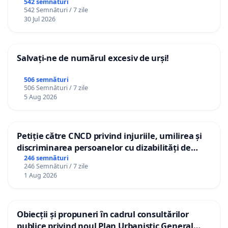
542 semnături
542 Semnături / 7 zile
30 Jul 2026
Salvați-ne de numărul excesiv de urși!
506 semnături
506 Semnături / 7 zile
5 Aug 2026
Petiție către CNCD privind injuriile, umilirea și
discriminarea persoanelor cu dizabilități de
către utilizatorul TikTok „Gorici”
246 semnături
246 Semnături / 7 zile
1 Aug 2026
Obiecții și propuneri în cadrul consultărilor
publice privind noul Plan Urbanistic General