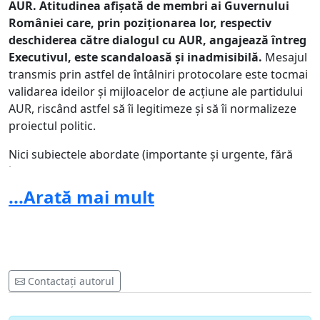
AUR. Atitudinea afișată de membri ai Guvernului
României care, prin poziționarea lor, respectiv
deschiderea către dialogul cu AUR, angajează întreg
Executivul, este scandaloasă și inadmisibilă.
Mesajul
transmis prin astfel de întâlniri protocolare este tocmai
validarea ideilor și mijloacelor de acțiune ale partidului
AUR, riscând astfel să îi legitimeze și să îi normalizeze
proiectul politic.
Nici subiectele abordate (importante și urgente, fără
îndoială) și nici respectarea unei cutume politice
fundamentale (respectiv dialogul constant cu opoziția)
...Arată mai mult
nu pot constitui argumente pentru a justifica o
asemenea deschidere către un partid care refuză
valorile occidentale. Orice dialog între membrii
Guvernului și reprezentanții AUR poate și trebuie să fie
purtat doar în cadrele stabilite de Constituție, prin
Contactați autorul
interpelări, însă acestea nu pot fi interpretate
nicidecum drept pretexte pentru întâlniri