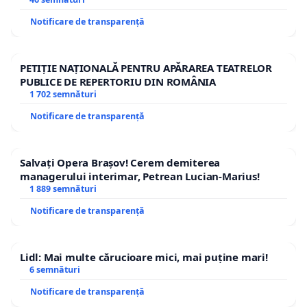
Anamaria Beligan
Notificare de transparență
Sorin Camner
PETIȚIE NAȚIONALĂ PENTRU APĂRAREA TEATRELOR
Ana Bărbulescu
PUBLICE DE REPERTORIU DIN ROMÂNIA
1 702 semnături
Iurii Chişinevski
Notificare de transparență
Adrian Cioflâncă
Vera Cîmpeanu
Salvați Opera Brașov! Cerem demiterea
managerului interimar, Petrean Lucian-Marius!
Andrei Cornea
1 889 semnături
Emanuel Copilaş
Notificare de transparență
Daniel Cristea-Enache
Lidl: Mai multe cărucioare mici, mai puține mari!
Rodica Culcer
6 semnături
Nicoleta Dabija
Notificare de transparență