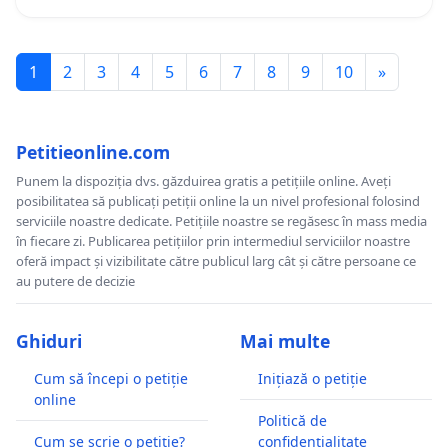
1
2
3
4
5
6
7
8
9
10
»
Petitieonline.com
Punem la dispoziția dvs. găzduirea gratis a petițiile online. Aveți
posibilitatea să publicați petiții online la un nivel profesional folosind
serviciile noastre dedicate. Petițiile noastre se regăsesc în mass media
în fiecare zi. Publicarea petițiilor prin intermediul serviciilor noastre
oferă impact și vizibilitate către publicul larg cât și către persoane ce
au putere de decizie
Ghiduri
Mai multe
Cum să începi o petiție
Inițiază o petiție
online
Politică de
Cum se scrie o petiție?
confidențialitate