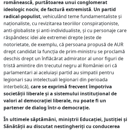
românească, purtătoarea unui conglomerat
ideologic nociv, de factură extremistă
.
Un partid
radical-populist
, vehiculând teme fundamentaliste și
naționaliste, cu revizitarea teoriilor conspiraționiste,
anti-globaliste și anti-individualiste, și cu personaje care
răspândesc idei ale extremei drepte (este de
notorietate, de exemplu, că persoana propusă de AUR
drept candidat la funcția de prim-ministru se proclamă
deschis drept un înflăcărat admirator al unor figuri de
tristă amintire din trecutul negru al României ori că
parlamentari ai aceluiași partid au simpatii pentru
legionari sau intelectuali legionari din perioada
interbelică),
care se exprimă frecvent împotriva
societății liberale și a sistemului instituțional de
valori al democrației liberale, nu poate fi un
partener de dialog într-o democrație.
În ultimele săptămâni, miniștrii Educației, Justiției și
Sănătății au discutat nestingheriți cu conducerea