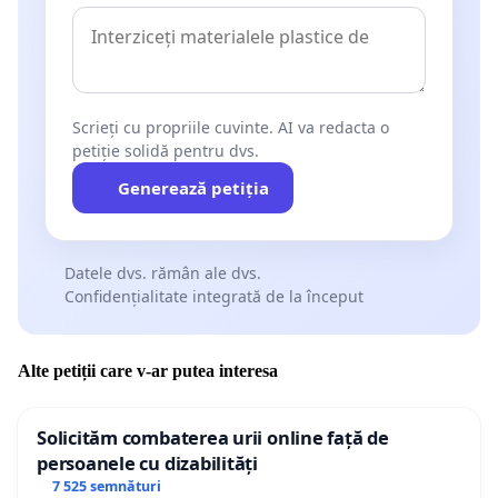
Michael Shafir
William Totok
Mihai Vasilescu
Scrieți cu propriile cuvinte. AI va redacta o
István Király V.
petiție solidă pentru dvs.
Lista rămâne deschisă.
Generează petiția
Datele dvs. rămân ale dvs.
Confidențialitate integrată de la început
Alte petiții care v-ar putea interesa
Solicităm combaterea urii online față de
persoanele cu dizabilități
7 525 semnături