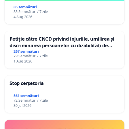
85 semnături
85 Semnături / 7 zile
4 Aug 2026
Petiție către CNCD privind injuriile, umilirea și
discriminarea persoanelor cu dizabilități de
către utilizatorul TikTok „Gorici”
267 semnături
79 Semnături / 7 zile
1 Aug 2026
Stop cerșetoria
561 semnături
72 Semnături / 7 zile
30 Jul 2026