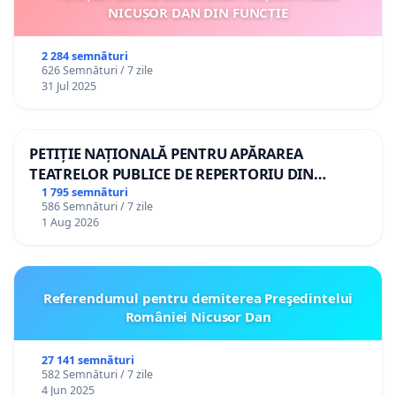
NICUȘOR DAN DIN FUNCȚIE
2 284 semnături
626 Semnături / 7 zile
31 Jul 2025
PETIȚIE NAȚIONALĂ PENTRU APĂRAREA
TEATRELOR PUBLICE DE REPERTORIU DIN
ROMÂNIA
1 795 semnături
586 Semnături / 7 zile
1 Aug 2026
Referendumul pentru demiterea Preşedintelui
României Nicusor Dan
27 141 semnături
582 Semnături / 7 zile
4 Jun 2025