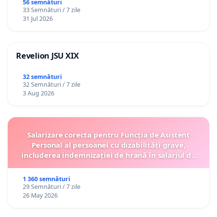
Gheorghe, aflat în plasament în Danemarca de
56 semnături
33 Semnături / 7 zile
12 ani
31 Jul 2026
Revelion JSU XIX
32 semnături
32 Semnături / 7 zile
3 Aug 2026
Salarizare corecta pentru Funcția de Asistent
Personal al persoanei cu dizabilități grave,
includerea indemnizației de hrană în salariul de
bază lunar și protejarea gradațiilor de vechime
1 360 semnături
29 Semnături / 7 zile
26 May 2026