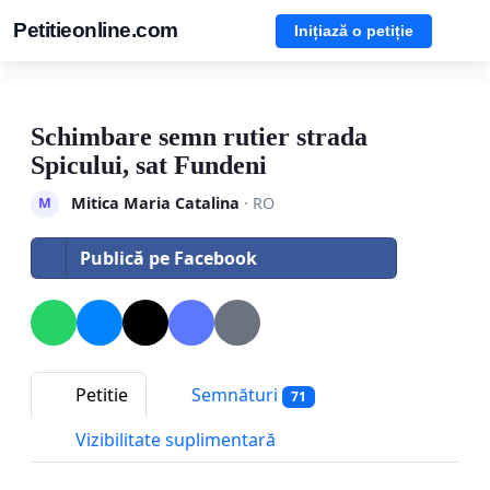
Petitieonline.com
Inițiază o petiție
Schimbare semn rutier strada
Spicului, sat Fundeni
Mitica Maria Catalina
· RO
M
Publică pe Facebook
Petitie
Semnături
71
Vizibilitate suplimentară