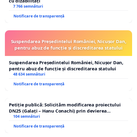
cu dizabilități
7 766 semnături
Notificare de transparență
Suspendarea Președintelui României, Nicușor Dan,
pentru abuz de funcție și discreditarea statului
Solicităm efectuarea unei evaluări tehnice și
Suspendarea Președintelui României, Nicușor Dan,
consultarea Poliției Rutiere pentru identificarea
pentru abuz de funcție și discreditarea statului
celei mai eficiente variante, astfel încât Strada
48 634 semnături
Spicului să contribuie activ la fluidizarea traficului
Notificare de transparență
din zona Fundeni.
Petiție publică: Solicităm modificarea proiectului
DN25 (Galați – Hanu Conachi) prin devierea
traseului în afara localităților!
104 semnături
Notificare de transparență