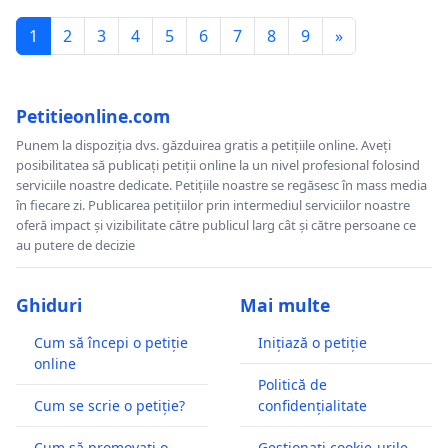
1
2
3
4
5
6
7
8
9
»
Petitieonline.com
Punem la dispoziția dvs. găzduirea gratis a petițiile online. Aveți
posibilitatea să publicați petiții online la un nivel profesional folosind
serviciile noastre dedicate. Petițiile noastre se regăsesc în mass media
în fiecare zi. Publicarea petițiilor prin intermediul serviciilor noastre
oferă impact și vizibilitate către publicul larg cât și către persoane ce
au putere de decizie
Ghiduri
Mai multe
Cum să începi o petiție
Inițiază o petiție
online
Politică de
Cum se scrie o petiție?
confidențialitate
Cum să promovați o
Gestionați cookie-urile