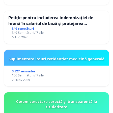
Petiție pentru includerea indemnizației de
hrană în salariul de bază și protejarea
gradațiilor de vechime pentru asistenții
349 semnături
349 Semnături / 7 zile
personali
6 Aug 2026
Suplimentare locuri rezidențiat medicină generală
3 527 semnături
106 Semnături / 7 zile
20 Nov 2025
Cerem corectare corectă și transparentă la
titularizare