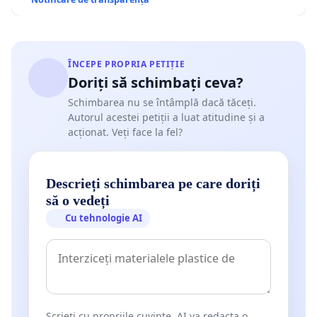
ÎNCEPE PROPRIA PETIȚIE
Doriți să schimbați ceva?
Schimbarea nu se întâmplă dacă tăceți.
Autorul acestei petiții a luat atitudine și a
acționat. Veți face la fel?
Descrieți schimbarea pe care doriți
să o vedeți
Cu tehnologie AI
Scrieți cu propriile cuvinte. AI va redacta o