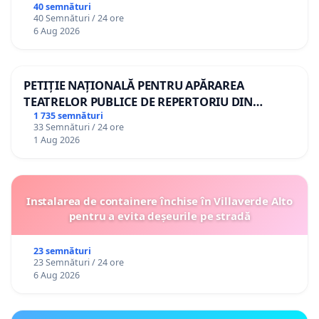
gradațiilor de vechime pentru asistenții
40 semnături
40 Semnături / 24 ore
personali
6 Aug 2026
PETIȚIE NAȚIONALĂ PENTRU APĂRAREA
TEATRELOR PUBLICE DE REPERTORIU DIN
ROMÂNIA
1 735 semnături
33 Semnături / 24 ore
1 Aug 2026
Instalarea de containere închise în Villaverde Alto
pentru a evita deșeurile pe stradă
23 semnături
23 Semnături / 24 ore
6 Aug 2026