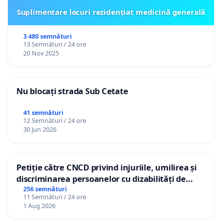
Suplimentare locuri rezidențiat medicină generală
3 480 semnături
13 Semnături / 24 ore
20 Nov 2025
Nu blocați strada Sub Cetate
41 semnături
12 Semnături / 24 ore
30 Jun 2026
Petiție către CNCD privind injuriile, umilirea și
discriminarea persoanelor cu dizabilități de
către utilizatorul TikTok „Gorici”
256 semnături
11 Semnături / 24 ore
1 Aug 2026