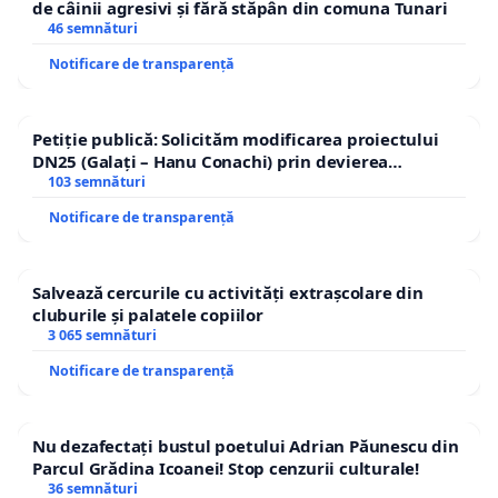
de câinii agresivi și fără stăpân din comuna Tunari
46 semnături
Notificare de transparență
Petiție publică: Solicităm modificarea proiectului
DN25 (Galați – Hanu Conachi) prin devierea
traseului în afara localităților!
103 semnături
Notificare de transparență
Salvează cercurile cu activități extrașcolare din
cluburile și palatele copiilor
3 065 semnături
Notificare de transparență
Nu dezafectați bustul poetului Adrian Păunescu din
Parcul Grădina Icoanei! Stop cenzurii culturale!
36 semnături