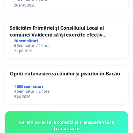
26 May 2026
Solicităm Primăriei și Consiliului Local al
comunei Vaideeni să își exercite efectiv
atribuțiile legale și să reprezinte interesele
20 semnături
6 Semnături / 24 ore
cetățenilor în raport cu APAVIL S.A, operatorul
21 Jul 2026
serviciului de apă!
Opriți eutanasierea câinilor și pisicilor în Bacău
1 600 semnături
4 Semnături / 24 ore
9 Jul 2026
Cerem corectare corectă și transparentă la
titularizare