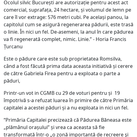
Ocolul silvic București are autorizație pentru acest act
comercial, suprafața, 24 hectare, și volumul de lemn pe
care îl vor extrage: 576 metri cubi. Pe același panou, la
capitolul cum se asigură regenerarea pădurii, este trasă
o linie. În nici un fel. De-asemeni, la anul în care pădurea
va fi regenerată complet, nimic. Linie.” - Horia Francis
Țurcanu
Este o pădure care este sub proprietatea Romsilva,
când a fost făcută prima data aceasta initiativă și cerere
de către Gabriela Firea pentru a exploata o parte a
păduri,
Printr-un vot in CGMB cu 29 de voturi pentru și 19
împotrivă s-a refuzat luarea în primire de către Primăria
capitalei a acestei păduri și a nu exploata in nici un fel.
“Primăria Capitalei precizează că Pădurea Băneasa este
„plămânul orașului” și vrea ca aceasta să fie
transformată într-o „o zonă importantă de recreere şi