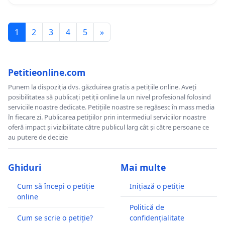
1
2
3
4
5
»
Petitieonline.com
Punem la dispoziția dvs. găzduirea gratis a petițiile online. Aveți
posibilitatea să publicați petiții online la un nivel profesional folosind
serviciile noastre dedicate. Petițiile noastre se regăsesc în mass media
în fiecare zi. Publicarea petițiilor prin intermediul serviciilor noastre
oferă impact și vizibilitate către publicul larg cât și către persoane ce
au putere de decizie
Ghiduri
Mai multe
Cum să începi o petiție
Inițiază o petiție
online
Politică de
Cum se scrie o petiție?
confidențialitate