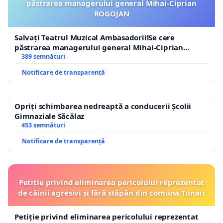
păstrarea managerului general Mihai-Ciprian
ROGOJAN
Salvați Teatrul Muzical Ambasadorii!Se cere
păstrarea managerului general Mihai-Ciprian
ROGOJAN
389 semnături
Notificare de transparență
Opriți schimbarea nedreaptă a conducerii Școlii
Gimnaziale Săcălaz
453 semnături
Notificare de transparență
Petiție privind eliminarea pericolului reprezentat
de câinii agresivi și fără stăpân din comuna Tunari
Petiție privind eliminarea pericolului reprezentat