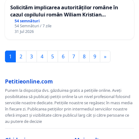
Solicităm implicarea autorităților române în
cazul copilului român Wiliam Kristian
Gheorghe, aflat în plasament în Danemarca de
54 semnături
54 Semnături / 7 zile
12 ani
31 Jul 2026
1
2
3
4
5
6
7
8
9
»
Petitieonline.com
Punem la dispoziția dvs. găzduirea gratis a petițiile online. Aveți
posibilitatea să publicați petiții online la un nivel profesional folosind
serviciile noastre dedicate. Petițiile noastre se regăsesc în mass media
în fiecare zi. Publicarea petițiilor prin intermediul serviciilor noastre
oferă impact și vizibilitate către publicul larg cât și către persoane ce
au putere de decizie