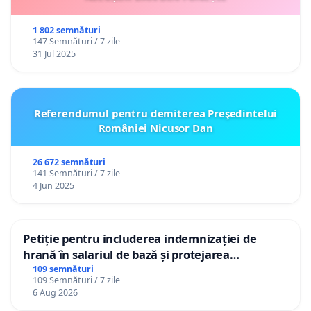
1 802 semnături
147 Semnături / 7 zile
31 Jul 2025
Referendumul pentru demiterea Preşedintelui
României Nicusor Dan
26 672 semnături
141 Semnături / 7 zile
4 Jun 2025
Petiție pentru includerea indemnizației de
hrană în salariul de bază și protejarea
gradațiilor de vechime pentru asistenții
109 semnături
109 Semnături / 7 zile
personali
6 Aug 2026