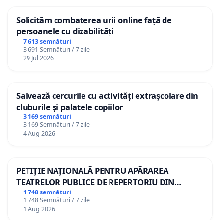
Solicităm combaterea urii online față de
persoanele cu dizabilități
7 613 semnături
3 691 Semnături / 7 zile
29 Jul 2026
Salvează cercurile cu activități extrașcolare din
cluburile și palatele copiilor
3 169 semnături
3 169 Semnături / 7 zile
4 Aug 2026
PETIȚIE NAȚIONALĂ PENTRU APĂRAREA
TEATRELOR PUBLICE DE REPERTORIU DIN
ROMÂNIA
1 748 semnături
1 748 Semnături / 7 zile
1 Aug 2026