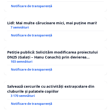
Notificare de transparență
Lidl: Mai multe cărucioare mici, mai puține mari!
7 semnături
Notificare de transparență
Petiție publică: Solicităm modificarea proiectului
DN25 (Galați – Hanu Conachi) prin devierea
traseului în afara localităților!
103 semnături
Notificare de transparență
Salvează cercurile cu activități extrașcolare din
cluburile și palatele copiilor
3 170 semnături
Notificare de transparență