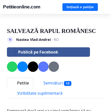
Petitieonline.com
Inițiază o petiție
SALVEAZĂ RAPUL ROMÂNESC
Nastea Vlad-Andrei
· RO
N
Publică pe Facebook
Petitie
Semnături
13
Vizibilitate suplimentară
Semnează dacă vrei ca rapul românesc să nu