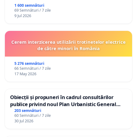
1 600 semnături
69 Semnături / 7 zile
9 Jul 2026
Cerem interzicerea utilizării trotinetelor electrice
de către minori în România
5 276 semnături
66 Semnături / 7 zile
17 May 2026
Obiecții și propuneri în cadrul consultărilor
publice privind noul Plan Urbanistic General
(PUG) Ialoveni
203 semnături
60 Semnături / 7 zile
30 Jul 2026