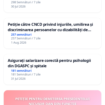
298 Semnături / 7 zile
30 Jul 2026
Petiție către CNCD privind injuriile, umilirea și
discriminarea persoanelor cu dizabilități de
către utilizatorul TikTok „Gorici”
257 semnături
257 Semnături / 7 zile
1 Aug 2026
Asigurați salarizare corectă pentru psihologii
din DGASPC și spitale
181 semnături
181 Semnături / 7 zile
31 Jul 2026
PETIȚIE PENTRU DEMITEREA PREȘEDINTELUI
NICUȘOR DAN DIN FUNCȚIE