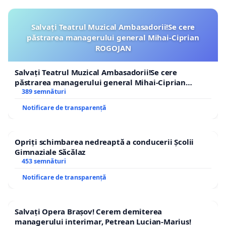
Salvați Teatrul Muzical Ambasadorii!Se cere
păstrarea managerului general Mihai-Ciprian
ROGOJAN
Salvați Teatrul Muzical Ambasadorii!Se cere
păstrarea managerului general Mihai-Ciprian
ROGOJAN
389 semnături
Notificare de transparență
Opriți schimbarea nedreaptă a conducerii Școlii
Gimnaziale Săcălaz
453 semnături
Notificare de transparență
Salvați Opera Brașov! Cerem demiterea
managerului interimar, Petrean Lucian-Marius!