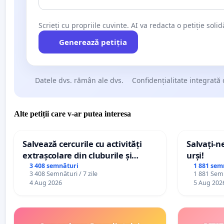
Scrieți cu propriile cuvinte. AI va redacta o petiție soli
Generează petiția
Datele dvs. rămân ale dvs.
Confidențialitate integrată 
Alte petiții care v-ar putea interesa
Salvează cercurile cu activități
Salvați-n
extrașcolare din cluburile și
urși!
palatele copiilor
3 408 semnături
1 881 sem
3 408 Semnături / 7 zile
1 881 Semn
4 Aug 2026
5 Aug 202