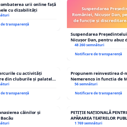
combaterea urii online față
le deciziei, dar cel mai afectați, de departe, sunt cei
Suspendarea Președi
ele cu dizabilități
 ei, decizia este o formă de suprataxare, adică la limita
României, Nicușor Dan, p
nături
tru un serviciu de care trebuiau să beneficieze în baza
de funcție și discreditare
e de transparență
usoanelor, dar nu au garanția unui loc de parcare
Suspendarea Președintelui
Nicușor Dan, pentru abuz d
vit să semnați și să distribuiți această petiție.
și discreditarea statului
48 260 semnături
Notificare de transparență
rcurile cu activități
Propunem reinvestirea d-n
e din cluburile și palatele
Nemerenco in functia de M
nături
Sanatatii
56 semnături
e de transparență
Notificare de transparență
nasierea câinilor și
PETIȚIE NAȚIONALĂ PENTR
n Bacău
APĂRAREA TEATRELOR PUBL
nături
REPERTORIU DIN ROMÂNI
1 769 semnături