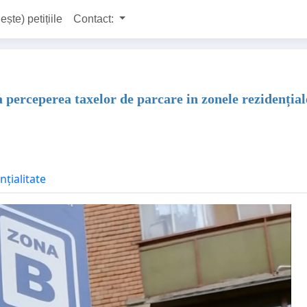
ește) petițiile
Contact:
perceperea taxelor de parcare in zonele rezidențial
nțialitate