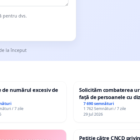
dă pentru dvs.
de la început
e de numărul excesiv de
Solicităm combaterea uri
față de persoanele cu diz
nături
7 690 semnături
ături / 7 zile
1 762 Semnături / 7 zile
6
29 Jul 2026
Petiție către CNCD privi