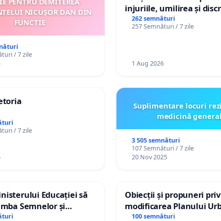
ȚIE PENTRU DEMITEREA
injuriile, umilirea și dis
NTELUI NICUȘOR DAN DIN
persoanelor cu dizabilită
262 semnături
FUNCȚIE
257 Semnături / 7 zile
către utilizatorul TikTok 
nături
uri / 7 zile
5
1 Aug 2026
etoria
Suplimentare locuri rez
medicină genera
turi
uri / 7 zile
3 505 semnături
107 Semnături / 7 zile
6
20 Nov 2025
isterului Educației să
Obiecții și propuneri pri
imba Semnelor și
modificarea Planului Urb
Braille în școlile din
General al orașului Ialo
turi
100 semnături