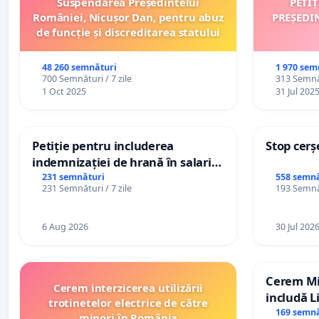
Suspendarea Președintelui
PETI
României, Nicușor Dan, pentru abuz
PREȘEDI
de funcție și discreditarea statului
48 260 semnături
1 970 sem
700 Semnături / 7 zile
313 Semnăt
1 Oct 2025
31 Jul 202
Petiție pentru includerea
Stop cerș
indemnizației de hrană în salariul
de bază și protejarea gradațiilor
231 semnături
558 semnă
231 Semnături / 7 zile
193 Semnăt
de vechime pentru asistenții
personali
6 Aug 2026
30 Jul 202
Cerem Min
Cerem interzicerea utilizării
includă L
trotinetelor electrice de către
alfabetul 
169 semnă
minori în România