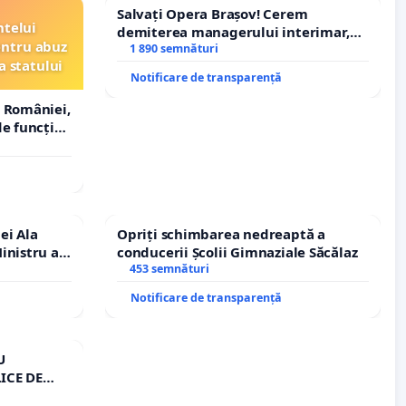
Salvați Opera Brașov! Cerem
ntelui
demiterea managerului interimar,
entru abuz
Petrean Lucian-Marius!
1 890 semnături
a statului
Notificare de transparență
 României,
e funcție
ei Ala
Opriți schimbarea nedreaptă a
inistru al
conducerii Școlii Gimnaziale Săcălaz
453 semnături
Notificare de transparență
U
ICE DE
A