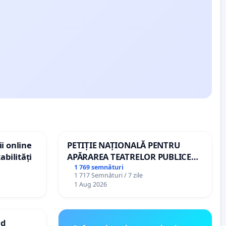
i online
PETIȚIE NAȚIONALĂ PENTRU
abilități
APĂRAREA TEATRELOR PUBLICE
DE REPERTORIU DIN ROMÂNIA
1 769 semnături
1 717 Semnături / 7 zile
1 Aug 2026
nd