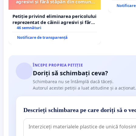
agresivi și fără stăpân din comuna
Notificar
Tunari
Petiție privind eliminarea pericolului
reprezentat de câinii agresivi și fără
stăpân din comuna Tunari
46 semnături
Notificare de transparență
ÎNCEPE PROPRIA PETIȚIE
Doriți să schimbați ceva?
Schimbarea nu se întâmplă dacă tăceți.
Autorul acestei petiții a luat atitudine și a acționat.
Descrieți schimbarea pe care doriți să o ve