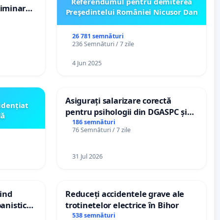
Referendumul pentru demiterea
criminarea
Preşedintelui României Nicusor Dan
ți de
„Gorici”
26 781 semnături
236 Semnături / 7 zile
4 Jun 2025
Asigurați salarizare corectă
idențiat
pentru psihologii din DGASPC și
lă
spitale
186 semnături
76 Semnături / 7 zile
31 Jul 2026
vind
Reduceți accidentele grave ale
anistic
trotinetelor electrice în Bihor
veni
538 semnături