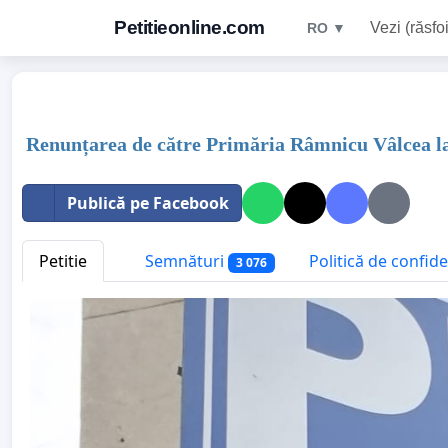
Petitieonline.com
Vezi (răsfoi
RO ▼
Renunțarea de către Primăria Râmnicu Vâlcea la 
Publică pe Facebook
Petitie
Semnături
Politică de confide
3 076