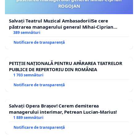
ROGOJAN
Salvați Teatrul Muzical Ambasadorii!Se cere
păstrarea managerului general Mihai-Ciprian
ROGOJAN
389 semnături
Notificare de transparență
PETIȚIE NAȚIONALĂ PENTRU APĂRAREA TEATRELOR
PUBLICE DE REPERTORIU DIN ROMÂNIA
1 703 semnături
Notificare de transparență
Salvați Opera Brașov! Cerem demiterea
managerului interimar, Petrean Lucian-Marius!
1 889 semnături
Notificare de transparență