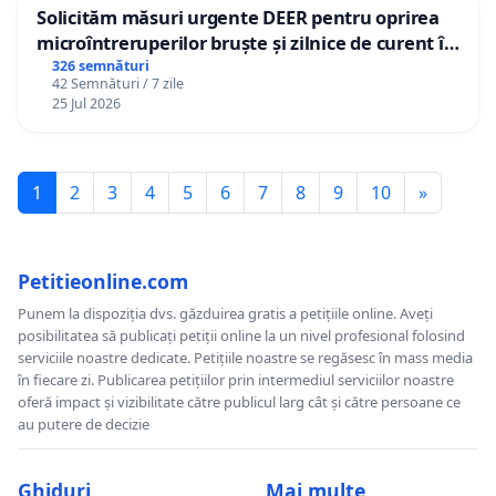
Solicităm măsuri urgente DEER pentru oprirea
microîntreruperilor bruște și zilnice de curent în
Sâncraiu de Mureș și Nazna
326 semnături
42 Semnături / 7 zile
25 Jul 2026
1
2
3
4
5
6
7
8
9
10
»
Petitieonline.com
Punem la dispoziția dvs. găzduirea gratis a petițiile online. Aveți
posibilitatea să publicați petiții online la un nivel profesional folosind
serviciile noastre dedicate. Petițiile noastre se regăsesc în mass media
în fiecare zi. Publicarea petițiilor prin intermediul serviciilor noastre
oferă impact și vizibilitate către publicul larg cât și către persoane ce
au putere de decizie
Ghiduri
Mai multe