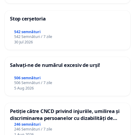
Stop cerșetoria
542 semnături
542 Semnături / 7 zile
30 Jul 2026
Salvați-ne de numărul excesiv de urși!
506 semnături
506 Semnături / 7 zile
5 Aug 2026
Petiție către CNCD privind injuriile, umilirea și
discriminarea persoanelor cu dizabilități de
către utilizatorul TikTok „Gorici”
246 semnături
246 Semnături / 7 zile
1 Aug 2026