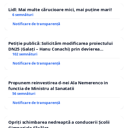
Lidl: Mai multe cărucioare mici, mai puține mari!
6 semnături
Notificare de transparență
Petiție publică: Solicităm modificarea proiectului
DN25 (Galați – Hanu Conachi) prin devierea
traseului în afara localităților!
102 semnături
Notificare de transparență
Propunem reinvestirea d-nei Ala Nemerenco in
functia de Ministru al Sanatatii
56 semnături
Notificare de transparență
Opriți schimbarea nedreaptă a conducerii Școlii
Gimnaziale Săcălaz