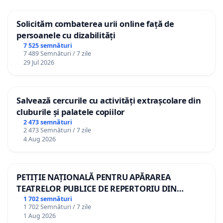
Solicităm combaterea urii online față de
persoanele cu dizabilități
7 525 semnături
7 489 Semnături / 7 zile
29 Jul 2026
Salvează cercurile cu activități extrașcolare din
cluburile și palatele copiilor
2 473 semnături
2 473 Semnături / 7 zile
4 Aug 2026
PETIȚIE NAȚIONALĂ PENTRU APĂRAREA
TEATRELOR PUBLICE DE REPERTORIU DIN
ROMÂNIA
1 702 semnături
1 702 Semnături / 7 zile
1 Aug 2026