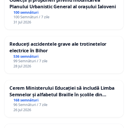
Planului Urbanistic General al orașului Ialoveni
100 semnături
100 Semnături / 7 zile
31 Jul 2026
Reduceți accidentele grave ale trotinetelor
electrice în Bihor
536 semnături
99 Semnături / 7 zile
28 Jul 2026
Cerem Ministerului Educației să includă Limba
Semnelor și alfabetul Braille în școlile din
Republica Moldova!
168 semnături
96 Semnături / 7 zile
26 Jul 2026