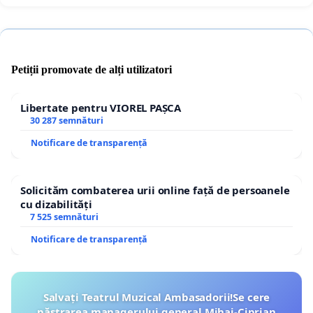
Petiții promovate de alți utilizatori
Libertate pentru VIOREL PAȘCA
30 287 semnături
Notificare de transparență
Solicităm combaterea urii online față de persoanele
cu dizabilități
7 525 semnături
Notificare de transparență
Salvați Teatrul Muzical Ambasadorii!Se cere
păstrarea managerului general Mihai-Ciprian