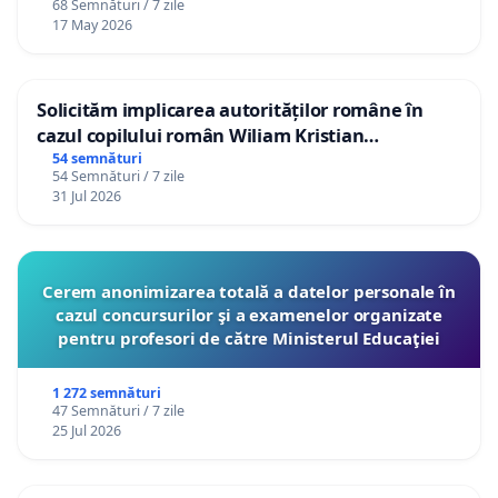
68 Semnături / 7 zile
17 May 2026
Solicităm implicarea autorităților române în
cazul copilului român Wiliam Kristian
Gheorghe, aflat în plasament în Danemarca de
54 semnături
54 Semnături / 7 zile
12 ani
31 Jul 2026
Cerem anonimizarea totală a datelor personale în
cazul concursurilor şi a examenelor organizate
pentru profesori de către Ministerul Educaţiei
1 272 semnături
47 Semnături / 7 zile
25 Jul 2026