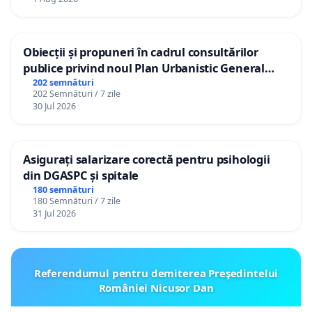
Obiecții și propuneri în cadrul consultărilor
publice privind noul Plan Urbanistic General
(PUG) Ialoveni
202 semnături
202 Semnături / 7 zile
30 Jul 2026
Asigurați salarizare corectă pentru psihologii
din DGASPC și spitale
180 semnături
180 Semnături / 7 zile
31 Jul 2026
Referendumul pentru demiterea Preşedintelui
României Nicusor Dan