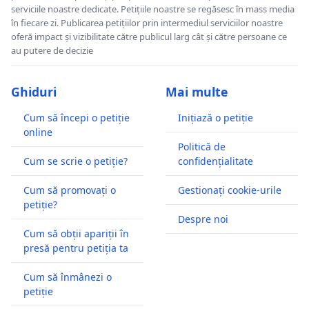
serviciile noastre dedicate. Petițiile noastre se regăsesc în mass media
în fiecare zi. Publicarea petițiilor prin intermediul serviciilor noastre
oferă impact și vizibilitate către publicul larg cât și către persoane ce
au putere de decizie
Ghiduri
Mai multe
Cum să începi o petiție
Inițiază o petiție
online
Politică de
Cum se scrie o petiție?
confidențialitate
Cum să promovați o
Gestionați cookie-urile
petiție?
Despre noi
Cum să obții apariții în
presă pentru petiția ta
Cum să înmânezi o
petiție