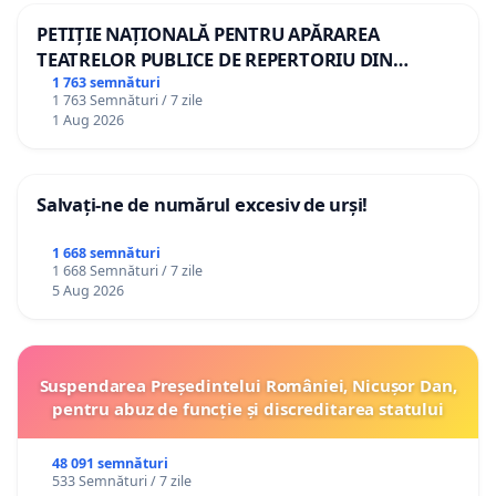
PETIȚIE NAȚIONALĂ PENTRU APĂRAREA
TEATRELOR PUBLICE DE REPERTORIU DIN
ROMÂNIA
1 763 semnături
1 763 Semnături / 7 zile
1 Aug 2026
Salvați-ne de numărul excesiv de urși!
1 668 semnături
1 668 Semnături / 7 zile
5 Aug 2026
Suspendarea Președintelui României, Nicușor Dan,
pentru abuz de funcție și discreditarea statului
48 091 semnături
533 Semnături / 7 zile