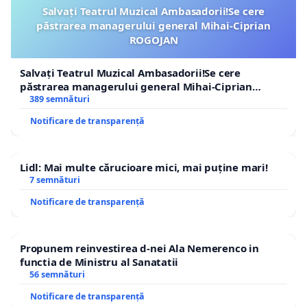
Salvați Teatrul Muzical Ambasadorii!Se cere
păstrarea managerului general Mihai-Ciprian
ROGOJAN
Salvați Teatrul Muzical Ambasadorii!Se cere
păstrarea managerului general Mihai-Ciprian
ROGOJAN
389 semnături
Notificare de transparență
Lidl: Mai multe cărucioare mici, mai puține mari!
7 semnături
Notificare de transparență
Propunem reinvestirea d-nei Ala Nemerenco in
functia de Ministru al Sanatatii
56 semnături
Notificare de transparență