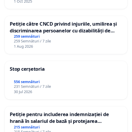
1 Oct 2025
Petiție către CNCD privind injuriile, umilirea și
discriminarea persoanelor cu dizabilități de
către utilizatorul TikTok „Gorici”
259 semnături
259 Semnături / 7 zile
1 Aug 2026
Stop cerșetoria
556 semnături
231 Semnături / 7 zile
30 Jul 2026
Petiție pentru includerea indemnizației de
hrană în salariul de bază și protejarea
gradațiilor de vechime pentru asistenții
215 semnături
215 Semnături / 7 zile