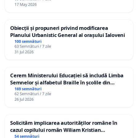
17 May 2026
Obiecții și propuneri privind modificarea
Planului Urbanistic General al orașului Ialoveni
100 semnături
63 Semnături / 7 zile
31 Jul 2026
Cerem Ministerului Educației să includă Limba
Semnelor și alfabetul Braille în școlile din
Republica Moldova!
169 semnături
62 Semnături / 7 zile
26 Jul 2026
Solicităm implicarea autorităților române în
cazul copilului român Wiliam Kristian
Gheorghe, aflat în plasament în Danemarca de
54 semnături