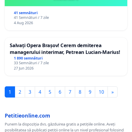
41 semnături
41 Semnături / 7 zile
4 Aug 2026
Salvați Opera Brașov! Cerem demiterea
managerului interimar, Petrean Lucian-Marius!
1 890 semnături
33 Semnături / 7 zile
27 Jun 2026
1
2
3
4
5
6
7
8
9
10
»
Petitieonline.com
Punem la dispoziția dvs. găzduirea gratis a petițiile online. Aveți
posibilitatea să publicați petiții online la un nivel profesional folosind