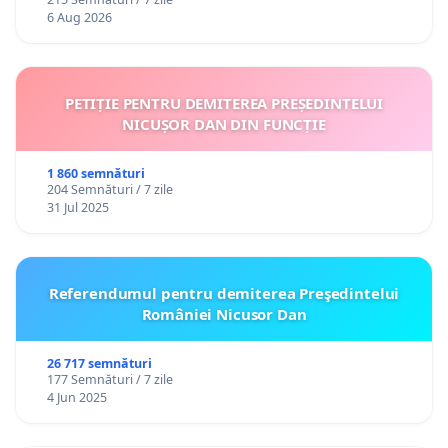
personali
6 Aug 2026
PETIȚIE PENTRU DEMITEREA PREȘEDINTELUI
NICUȘOR DAN DIN FUNCȚIE
1 860 semnături
204 Semnături / 7 zile
31 Jul 2025
Referendumul pentru demiterea Preşedintelui
României Nicusor Dan
26 717 semnături
177 Semnături / 7 zile
4 Jun 2025