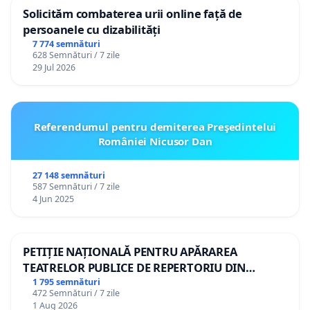
Solicităm combaterea urii online față de
persoanele cu dizabilități
7 774 semnături
628 Semnături / 7 zile
29 Jul 2026
Referendumul pentru demiterea Preşedintelui
României Nicusor Dan
27 148 semnături
587 Semnături / 7 zile
4 Jun 2025
PETIȚIE NAȚIONALĂ PENTRU APĂRAREA
TEATRELOR PUBLICE DE REPERTORIU DIN
ROMÂNIA
1 795 semnături
472 Semnături / 7 zile
1 Aug 2026