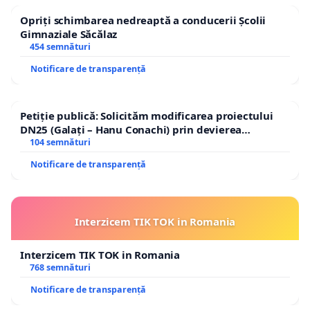
Opriți schimbarea nedreaptă a conducerii Școlii
Gimnaziale Săcălaz
454 semnături
Notificare de transparență
Petiție publică: Solicităm modificarea proiectului
DN25 (Galați – Hanu Conachi) prin devierea
traseului în afara localităților!
104 semnături
Notificare de transparență
Interzicem TIK TOK in Romania
Interzicem TIK TOK in Romania
768 semnături
Notificare de transparență