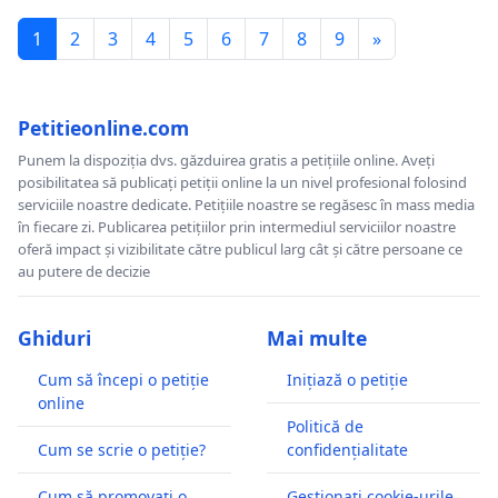
1
2
3
4
5
6
7
8
9
»
Petitieonline.com
Punem la dispoziția dvs. găzduirea gratis a petițiile online. Aveți
posibilitatea să publicați petiții online la un nivel profesional folosind
serviciile noastre dedicate. Petițiile noastre se regăsesc în mass media
în fiecare zi. Publicarea petițiilor prin intermediul serviciilor noastre
oferă impact și vizibilitate către publicul larg cât și către persoane ce
au putere de decizie
Ghiduri
Mai multe
Cum să începi o petiție
Inițiază o petiție
online
Politică de
Cum se scrie o petiție?
confidențialitate
Cum să promovați o
Gestionați cookie-urile