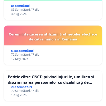
85 semnături
85 Semnături / 7 zile
4 Aug 2026
Cerem interzicerea utilizării trotinetelor electrice
de către minori în România
5 288 semnături
72 Semnături / 7 zile
17 May 2026
Petiție către CNCD privind injuriile, umilirea și
discriminarea persoanelor cu dizabilități de
către utilizatorul TikTok „Gorici”
267 semnături
70 Semnături / 7 zile
1 Aug 2026