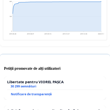
665
333
0
2019-06-28
2019-08-07
2019-09-16
2019-10-27
2019-12-06
2020-01-15
Petiții promovate de alți utilizatori
Libertate pentru VIOREL PAȘCA
30 299 semnături
Notificare de transparență