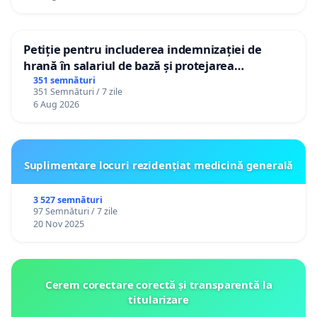
Petiție pentru includerea indemnizației de
hrană în salariul de bază și protejarea
gradațiilor de vechime pentru asistenții
351 semnături
351 Semnături / 7 zile
personali
6 Aug 2026
Suplimentare locuri rezidențiat medicină generală
3 527 semnături
97 Semnături / 7 zile
20 Nov 2025
Cerem corectare corectă și transparentă la
titularizare