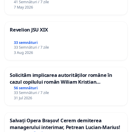
41 Semnături / 7 zile
7 May 2026
Revelion JSU XIX
33 semnături
33 Semnături / 7 zile
3 Aug 2026
Solicităm implicarea autorităților române în
cazul copilului român Wiliam Kristian
Gheorghe, aflat în plasament în Danemarca de
56 semnături
33 Semnături / 7 zile
12 ani
31 Jul 2026
Salvați Opera Brașov! Cerem demiterea
managerului interimar, Petrean Lucian-Marius!