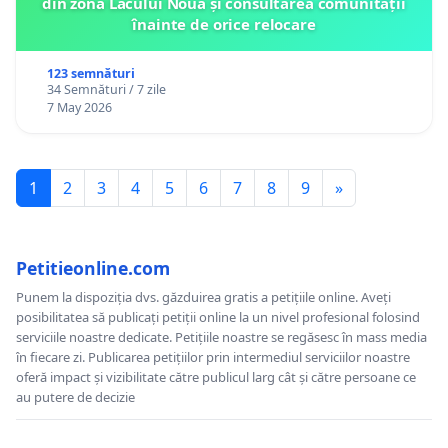
din zona Lacului Noua și consultarea comunității
înainte de orice relocare
123 semnături
34 Semnături / 7 zile
7 May 2026
1
2
3
4
5
6
7
8
9
»
Petitieonline.com
Punem la dispoziția dvs. găzduirea gratis a petițiile online. Aveți
posibilitatea să publicați petiții online la un nivel profesional folosind
serviciile noastre dedicate. Petițiile noastre se regăsesc în mass media
în fiecare zi. Publicarea petițiilor prin intermediul serviciilor noastre
oferă impact și vizibilitate către publicul larg cât și către persoane ce
au putere de decizie