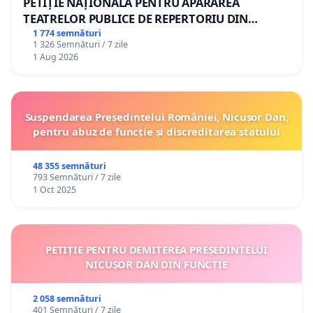
PETIȚIE NAȚIONALĂ PENTRU APĂRAREA
TEATRELOR PUBLICE DE REPERTORIU DIN
ROMÂNIA
1 774 semnături
1 326 Semnături / 7 zile
1 Aug 2026
Suspendarea Președintelui României, Nicușor Dan,
pentru abuz de funcție și discreditarea statului
48 355 semnături
793 Semnături / 7 zile
1 Oct 2025
PETIȚIE PENTRU DEMITEREA PREȘEDINTELUI
NICUȘOR DAN DIN FUNCȚIE
2 058 semnături
401 Semnături / 7 zile