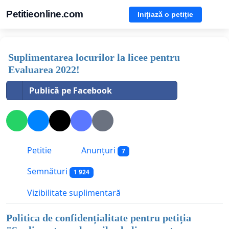
Petitieonline.com
Inițiază o petiție
Suplimentarea locurilor la licee pentru
Evaluarea 2022!
Publică pe Facebook
Petitie
Anunțuri
7
Semnături
1 924
Vizibilitate suplimentară
Politica de confidențialitate pentru petiția