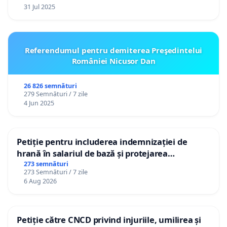
31 Jul 2025
Referendumul pentru demiterea Preşedintelui
României Nicusor Dan
26 826 semnături
279 Semnături / 7 zile
4 Jun 2025
Petiție pentru includerea indemnizației de
hrană în salariul de bază și protejarea
gradațiilor de vechime pentru asistenții
273 semnături
273 Semnături / 7 zile
personali
6 Aug 2026
Petiție către CNCD privind injuriile, umilirea și