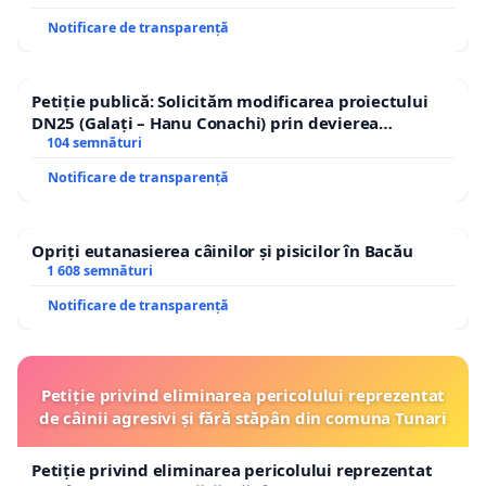
Notificare de transparență
Petiție publică: Solicităm modificarea proiectului
DN25 (Galați – Hanu Conachi) prin devierea
traseului în afara localităților!
104 semnături
Notificare de transparență
Opriți eutanasierea câinilor și pisicilor în Bacău
1 608 semnături
Notificare de transparență
Petiție privind eliminarea pericolului reprezentat
de câinii agresivi și fără stăpân din comuna Tunari
Petiție privind eliminarea pericolului reprezentat