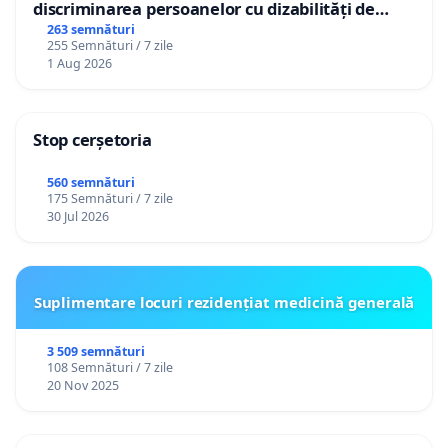
discriminarea persoanelor cu dizabilități de
către utilizatorul TikTok „Gorici”
263 semnături
255 Semnături / 7 zile
1 Aug 2026
Stop cerșetoria
560 semnături
175 Semnături / 7 zile
30 Jul 2026
Suplimentare locuri rezidențiat medicină generală
3 509 semnături
108 Semnături / 7 zile
20 Nov 2025