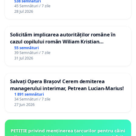
538 semnături
45 Semnături / 7 zile
28 Jul 2026
Solicităm implicarea autorităților române în
cazul copilului român Wiliam Kristian
Gheorghe, aflat în plasament în Danemarca de
55 semnături
39 Semnături / 7 zile
12 ani
31 Jul 2026
Salvați Opera Brașov! Cerem demiterea
managerului interimar, Petrean Lucian-Marius!
1 891 semnături
34 Semnături / 7 zile
27 Jun 2026
PETIȚIE privind menținerea țarcurilor pentru câini