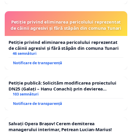
Petiție privind eliminarea pericolului reprezentat
de câinii agresivi și fără stăpân din comuna Tunari
Petiție privind eliminarea pericolului reprezentat
de câinii agresivi și fără stăpân din comuna Tunari
46 semnături
Notificare de transparență
Petiție publică: Solicităm modificarea proiectului
DN25 (Galați – Hanu Conachi) prin devierea
traseului în afara localităților!
103 semnături
Notificare de transparență
Salvați Opera Brașov! Cerem demiterea
managerului interimar, Petrean Lucian-Marius!