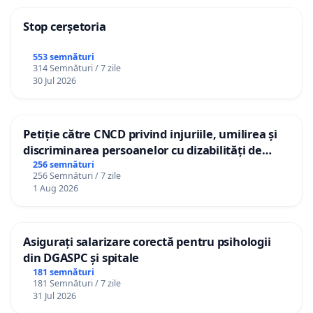
Stop cerșetoria
553 semnături
314 Semnături / 7 zile
30 Jul 2026
Petiție către CNCD privind injuriile, umilirea și
discriminarea persoanelor cu dizabilități de
către utilizatorul TikTok „Gorici”
256 semnături
256 Semnături / 7 zile
1 Aug 2026
Asigurați salarizare corectă pentru psihologii
din DGASPC și spitale
181 semnături
181 Semnături / 7 zile
31 Jul 2026