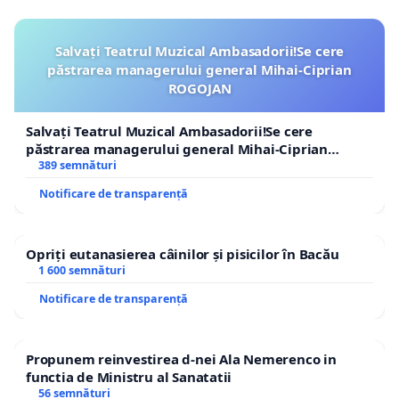
Salvați Teatrul Muzical Ambasadorii!Se cere
păstrarea managerului general Mihai-Ciprian
ROGOJAN
Salvați Teatrul Muzical Ambasadorii!Se cere
păstrarea managerului general Mihai-Ciprian
ROGOJAN
389 semnături
Notificare de transparență
Opriți eutanasierea câinilor și pisicilor în Bacău
1 600 semnături
Notificare de transparență
Propunem reinvestirea d-nei Ala Nemerenco in
functia de Ministru al Sanatatii
56 semnături