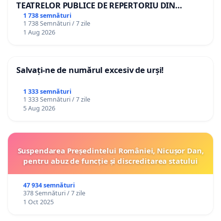
TEATRELOR PUBLICE DE REPERTORIU DIN
ROMÂNIA
1 738 semnături
1 738 Semnături / 7 zile
1 Aug 2026
Salvați-ne de numărul excesiv de urși!
1 333 semnături
1 333 Semnături / 7 zile
5 Aug 2026
Suspendarea Președintelui României, Nicușor Dan,
pentru abuz de funcție și discreditarea statului
47 934 semnături
378 Semnături / 7 zile
1 Oct 2025