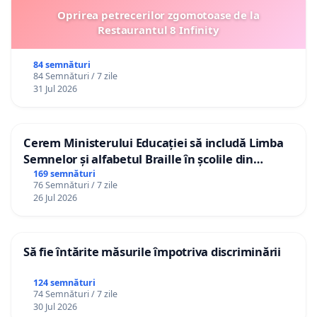
Oprirea petrecerilor zgomotoase de la
Restaurantul 8 Infinity
84 semnături
84 Semnături / 7 zile
31 Jul 2026
Cerem Ministerului Educației să includă Limba
Semnelor și alfabetul Braille în școlile din
Republica Moldova!
169 semnături
76 Semnături / 7 zile
26 Jul 2026
Să fie întărite măsurile împotriva discriminării
124 semnături
74 Semnături / 7 zile
30 Jul 2026