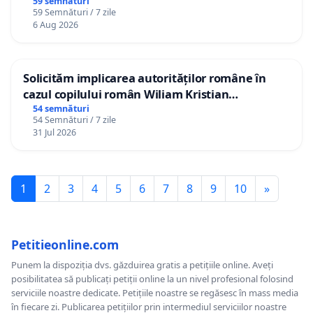
gradațiilor de vechime pentru asistenții
59 semnături
59 Semnături / 7 zile
personali
6 Aug 2026
Solicităm implicarea autorităților române în
cazul copilului român Wiliam Kristian
Gheorghe, aflat în plasament în Danemarca de
54 semnături
54 Semnături / 7 zile
12 ani
31 Jul 2026
1
2
3
4
5
6
7
8
9
10
»
Petitieonline.com
Punem la dispoziția dvs. găzduirea gratis a petițiile online. Aveți
posibilitatea să publicați petiții online la un nivel profesional folosind
serviciile noastre dedicate. Petițiile noastre se regăsesc în mass media
în fiecare zi. Publicarea petițiilor prin intermediul serviciilor noastre