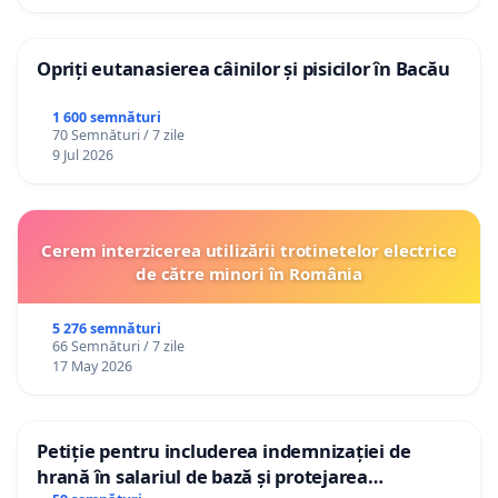
Opriți eutanasierea câinilor și pisicilor în Bacău
1 600 semnături
70 Semnături / 7 zile
9 Jul 2026
Cerem interzicerea utilizării trotinetelor electrice
de către minori în România
5 276 semnături
66 Semnături / 7 zile
17 May 2026
Petiție pentru includerea indemnizației de
hrană în salariul de bază și protejarea